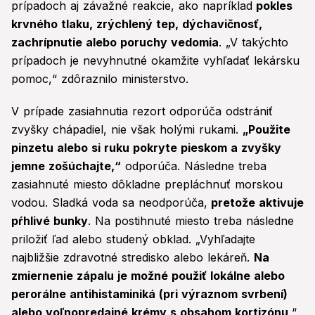
prípadoch aj závažné reakcie, ako napríklad
pokles
krvného tlaku, zrýchlený tep, dýchavičnosť,
zachrípnutie alebo poruchy vedomia
. „V takýchto
prípadoch je nevyhnutné okamžite vyhľadať lekársku
pomoc,“ zdôraznilo ministerstvo.
V prípade zasiahnutia rezort odporúča odstrániť
zvyšky chápadiel, nie však holými rukami.
„Použite
pinzetu alebo si ruku pokryte pieskom a zvyšky
jemne zošúchajte,“
odporúča. Následne treba
zasiahnuté miesto dôkladne prepláchnuť morskou
vodou. Sladká voda sa neodporúča,
pretože aktivuje
pŕhlivé bunky
. Na postihnuté miesto treba následne
priložiť ľad alebo studený obklad. „Vyhľadajte
najbližšie zdravotné stredisko alebo lekáreň.
Na
zmiernenie zápalu je možné použiť lokálne alebo
perorálne antihistaminiká (pri výraznom svrbení)
alebo voľnopredajné krémy s obsahom kortizónu
,“