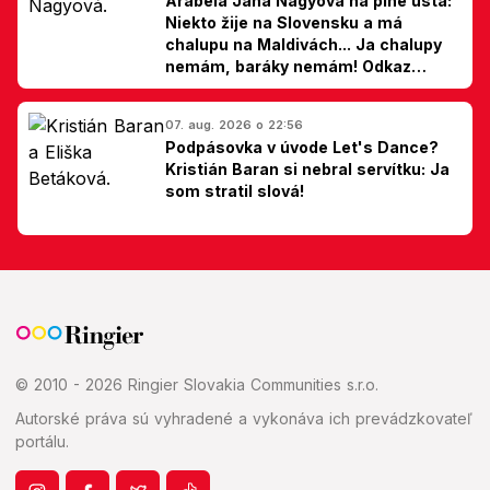
Arabela Jana Nagyová na plné ústa:
Niekto žije na Slovensku a má
chalupu na Maldivách... Ja chalupy
nemám, baráky nemám! Odkaz
Slovákom
07. aug. 2026 o 22:56
Podpásovka v úvode Let's Dance?
Kristián Baran si nebral servítku: Ja
som stratil slová!
© 2010 - 2026 Ringier Slovakia Communities s.r.o.
Autorské práva sú vyhradené a vykonáva ich prevádzkovateľ
portálu.