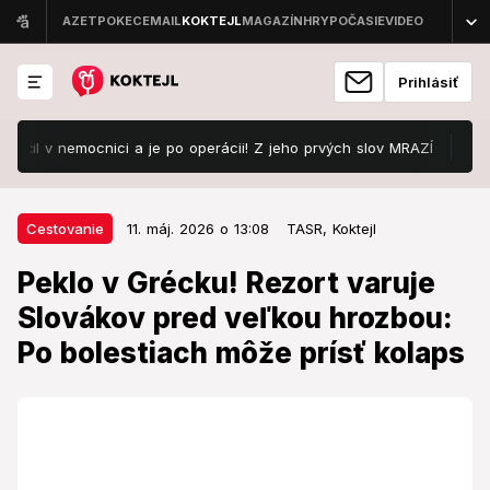
Prihlásiť
 v nemocnici a je po operácii! Z jeho prvých slov MRAZÍ
Odštarto
11. máj. 2026 o 13:08
Cestovanie
Cestovanie
11. máj. 2026 o 13:08
TASR,
Koktejl
Peklo v Grécku! Rezort varuje
Peklo v Grécku! Rezort varuje
Slovákov pred veľkou hrozbou: Po
Slovákov pred veľkou hrozbou:
bolestiach môže prísť kolaps
Po bolestiach môže prísť kolaps
Týmto plážam sa vyhnite!