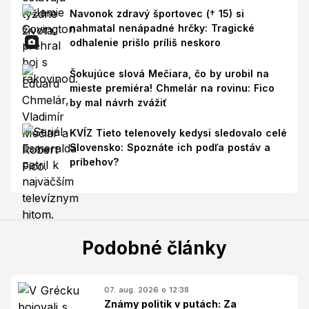
Navonok zdravý športovec († 15) si
nahmatal nenápadné hrčky: Tragické
odhalenie prišlo príliš neskoro
Šokujúce slová Mečiara, čo by urobil na
mieste premiéra! Chmelár na rovinu: Fico
by mal návrh zvážiť
KVÍZ Tieto telenovely kedysi sledovalo celé
Slovensko: Spoznáte ich podľa postáv a
príbehov?
Podobné články
07. aug. 2026 o 12:38
Známy politik v putách: Za