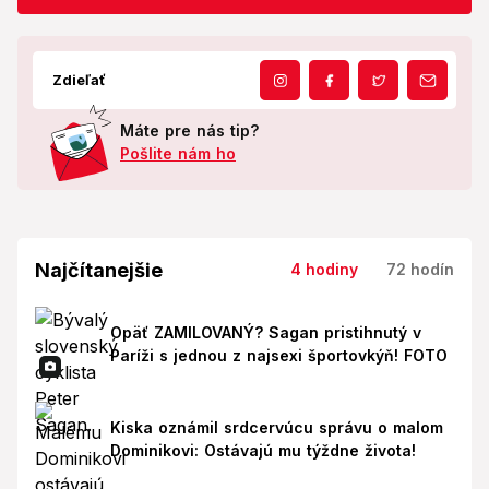
Zdieľať
Máte pre nás tip?
Pošlite nám ho
Najčítanejšie
4 hodiny
72 hodín
Opäť ZAMILOVANÝ? Sagan pristihnutý v
Paríži s jednou z najsexi športovkýň! FOTO
Kiska oznámil srdcervúcu správu o malom
Dominikovi: Ostávajú mu týždne života!