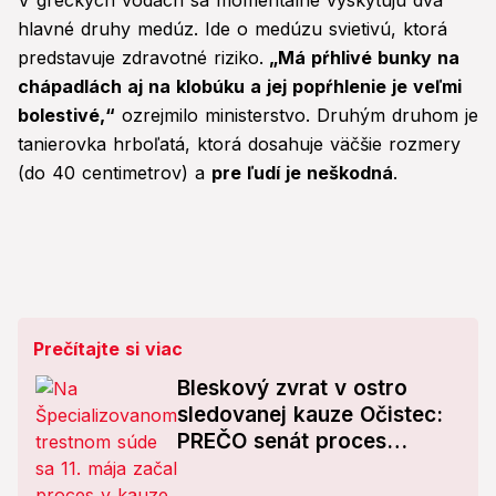
V gréckych vodách sa momentálne vyskytujú dva
hlavné druhy medúz. Ide o medúzu svietivú, ktorá
predstavuje zdravotné riziko.
„Má pŕhlivé bunky na
chápadlách aj na klobúku a jej popŕhlenie je veľmi
bolestivé,“
ozrejmilo ministerstvo. Druhým druhom je
tanierovka hrboľatá, ktorá dosahuje väčšie rozmery
(do 40 centimetrov) a
pre ľudí je neškodná
.
Prečítajte si viac
Bleskový zvrat v ostro
sledovanej kauze Očistec:
PREČO senát proces
odročil?!