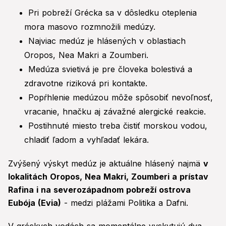
Pri pobreží Grécka sa v dôsledku oteplenia
mora masovo rozmnožili medúzy.
Najviac medúz je hlásených v oblastiach
Oropos, Nea Makri a Zoumberi.
Medúza svietivá je pre človeka bolestivá a
zdravotne riziková pri kontakte.
Popŕhlenie medúzou môže spôsobiť nevoľnosť,
vracanie, hnačku aj závažné alergické reakcie.
Postihnuté miesto treba čistiť morskou vodou,
chladiť ľadom a vyhľadať lekára.
Zvýšený výskyt medúz je aktuálne hlásený najmä
v
lokalitách Oropos, Nea Makri, Zoumberi a prístav
Rafina i na severozápadnom pobreží ostrova
Eubója (Evia)
- medzi plážami Politika a Dafni.