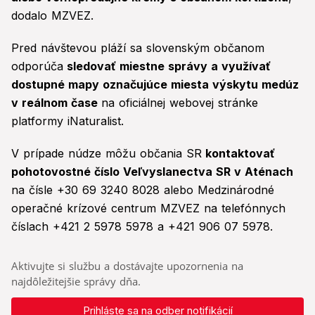
dodalo MZVEZ.
Pred návštevou pláží sa slovenským občanom
odporúča
sledovať miestne správy a využívať
dostupné mapy označujúce miesta výskytu medúz
v reálnom čase
na oficiálnej webovej stránke
platformy iNaturalist.
V prípade núdze môžu občania SR
kontaktovať
pohotovostné číslo Veľvyslanectva SR v Aténach
na čísle +30 69 3240 8028 alebo Medzinárodné
operačné krízové centrum MZVEZ na telefónnych
číslach +421 2 5978 5978 a +421 906 07 5978.
Aktivujte si službu a dostávajte upozornenia na
najdôležitejšie správy dňa.
Prihláste sa na odber notifikácií