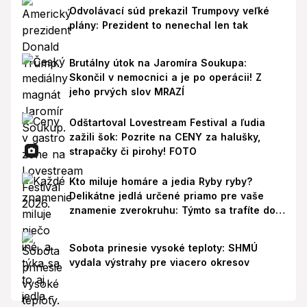
Odvolávací súd prekazil Trumpovy veľké
plány: Prezident to nenechal len tak
Brutálny útok na Jaromíra Soukupa:
Skončil v nemocnici a je po operácii! Z
jeho prvých slov MRAZÍ
Odštartoval Lovestream Festival a ľudia
zažili šok: Pozrite na CENY za halušky,
strapačky či pirohy! FOTO
Kto miluje homáre a jedia Ryby ryby?
Delikátne jedlá určené priamo pre vaše
znamenie zverokruhu: Týmto sa trafíte do
ich chutí!
Sobota prinesie vysoké teploty: SHMÚ
vydala výstrahy pre viacero okresov