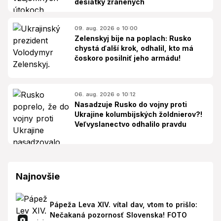
desiatky zranených
09. aug. 2026 o 10:00
Zelenskyj bije na poplach: Rusko
chystá ďalší krok, odhalil, kto má
čoskoro posilniť jeho armádu!
06. aug. 2026 o 10:12
Nasadzuje Rusko do vojny proti
Ukrajine kolumbijských žoldnierov?!
Veľvyslanectvo odhalilo pravdu
Najnovšie
Pápeža Leva XIV. vítal dav, vtom to prišlo:
Nečakaná pozornosť Slovenska! FOTO