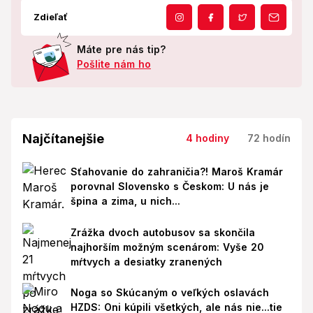
Zdieľať
Máte pre nás tip?
Pošlite nám ho
Najčítanejšie
4 hodiny
72 hodín
Sťahovanie do zahraničia?! Maroš Kramár
porovnal Slovensko s Českom: U nás je
špina a zima, u nich...
Zrážka dvoch autobusov sa skončila
najhorším možným scenárom: Vyše 20
mŕtvych a desiatky zranených
Noga so Skúcaným o veľkých oslavách
HZDS: Oni kúpili všetkých, ale nás nie...tie