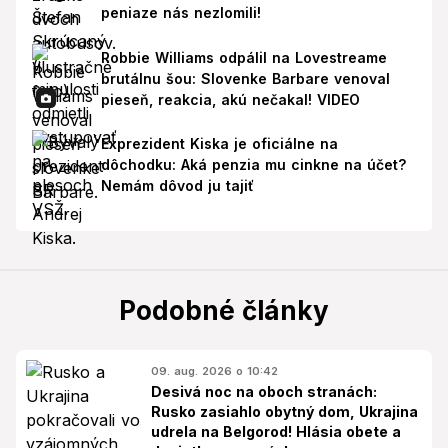
peniaze nás nezlomili!
Robbie Williams odpálil na Lovestreame
brutálnu šou: Slovenke Barbare venoval
pieseň, reakcia, akú nečakal! VIDEO
Exprezident Kiska je oficiálne na
dôchodku: Aká penzia mu cinkne na účet?
Nemám dôvod ju tajiť
Podobné články
09. aug. 2026 o 10:42
Desivá noc na oboch stranách:
Rusko zasiahlo obytný dom, Ukrajina
udrela na Belgorod! Hlásia obete a