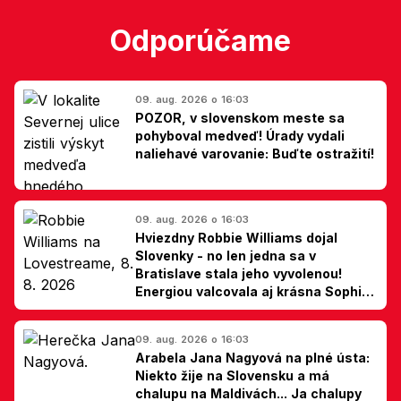
Odporúčame
09. aug. 2026 o 16:03
POZOR, v slovenskom meste sa
pohyboval medveď! Úrady vydali
naliehavé varovanie: Buďte ostražití!
09. aug. 2026 o 16:03
Hviezdny Robbie Williams dojal
Slovenky - no len jedna sa v
Bratislave stala jeho vyvolenou!
Energiou valcovala aj krásna Sophie
Ellis-Bextor (foto)
09. aug. 2026 o 16:03
Arabela Jana Nagyová na plné ústa:
Niekto žije na Slovensku a má
chalupu na Maldivách... Ja chalupy