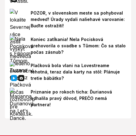
POZOR, v slovenskom meste sa pohyboval
medveď! Úrady vydali naliehavé varovanie:
Buďte ostražití!
Koniec zatĺkania! Nela Pocisková
prehovorila o svadbe s Tůmom: Čo sa stalo
počas zásnub?
Plačková bola vlani na Lovestreame
tehotná, teraz dala karty na stôl: Plánuje
tretie bábätko?
Priznanie po rokoch ticha: Ďurianová
odhalila pravý dôvod, PREČO nemá
partnera!