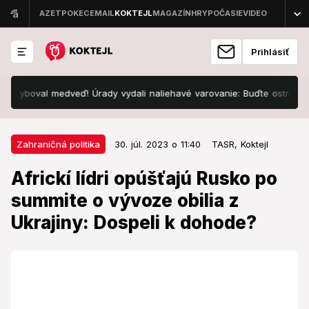
Prihlásiť
val medveď! Úrady vydali naliehavé varovanie: Buďte ostražití!
30. júl. 2023 o 11:40
Zahraničná politika
Zahraničná politika
30. júl. 2023 o 11:40
TASR,
Koktejl
Africkí lídri opúšťajú Rusko po
Africkí lídri opúšťajú Rusko po
summite o vývoze obilia z
summite o vývoze obilia z
Ukrajiny: Dospeli k dohode?
Ukrajiny: Dospeli k dohode?
Dvojdňový summit ukončili.