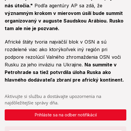
nás útočia."
Podľa agentúry AP sa zdá, že
významným krokom v mierovom úsilí bude summit
organizovaný v auguste Saudskou Arábiou. Rusko
tam ale nie je pozvané.
Africké štáty tvoria najväčší blok v OSN a sú
rozdelené viac ako ktorýkoľvek iný región pri
podpore rezolúcií Valného zhromaždenia OSN voči
Rusku za jeho inváziu na Ukrajine.
Na summite v
Petrohrade sa tiež potvrdila úloha Ruska ako
hlavného dodávateľa zbraní pre africký kontinent.
Aktivujte si službu a dostávajte upozornenia na
najdôležitejšie správy dňa.
Prihláste sa na odber notifikácií