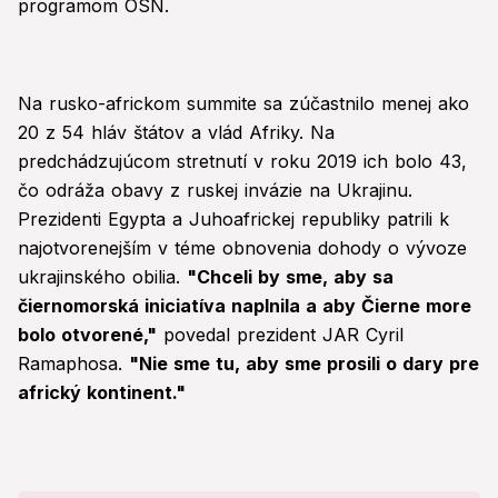
programom OSN.
Na rusko-africkom summite sa zúčastnilo menej ako
20 z 54 hláv štátov a vlád Afriky. Na
predchádzujúcom stretnutí v roku 2019 ich bolo 43,
čo odráža obavy z ruskej invázie na Ukrajinu.
Prezidenti Egypta a Juhoafrickej republiky patrili k
najotvorenejším v téme obnovenia dohody o vývoze
ukrajinského obilia.
"Chceli by sme, aby sa
čiernomorská iniciatíva naplnila a aby Čierne more
bolo otvorené,"
povedal prezident JAR Cyril
Ramaphosa.
"Nie sme tu, aby sme prosili o dary pre
africký kontinent."