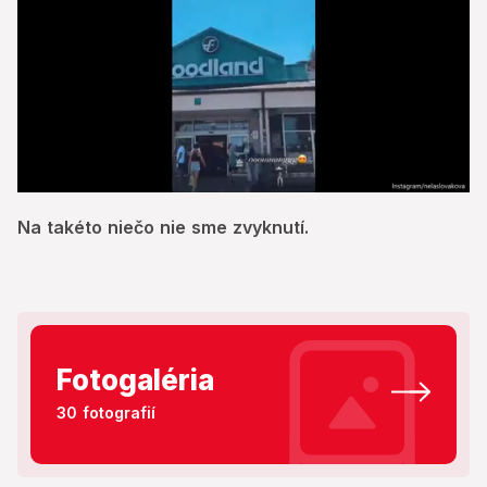
0
seconds
Na takéto niečo nie sme zvyknutí.
of
5
minutes,
36
seconds
Fotogaléria
30 fotografií