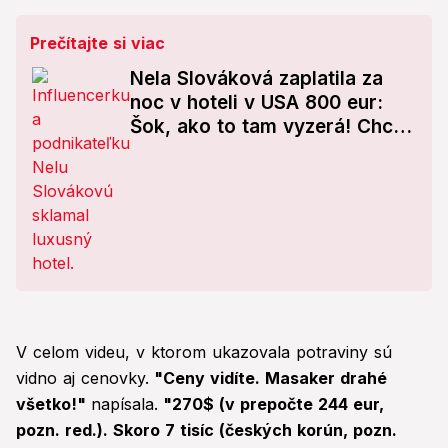
Prečítajte si viac
Nela Slováková zaplatila za
noc v hoteli v USA 800 eur:
Šok, ako to tam vyzerá! Chce
sa mi plakať od hnevu
V celom videu, v ktorom ukazovala potraviny sú
vidno aj cenovky.
"Ceny vidíte. Masaker drahé
všetko!"
napísala.
"270$ (v prepočte 244 eur,
pozn. red.). Skoro 7 tisíc (českých korún, pozn.