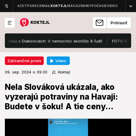
Prihlásiť
 v Diakovciach: V nemocnici skončilo 8 ľudí!
FOTO Pozrite, v čo
Video
Zahraničné promi
09. sep. 2024 o 09:30
Zahraničné promi
09. sep. 2024 o 09:30
Nela Slováková ukázala, ako
jž,
Koktejl
vyzerajú potraviny na Havaji:
Nela Slováková ukázala, ako
Budete v šoku! A tie ceny...
vyzerajú potraviny na Havaji:
Budete v šoku! A tie ceny...
Na takéto niečo nie sme zvyknutí.