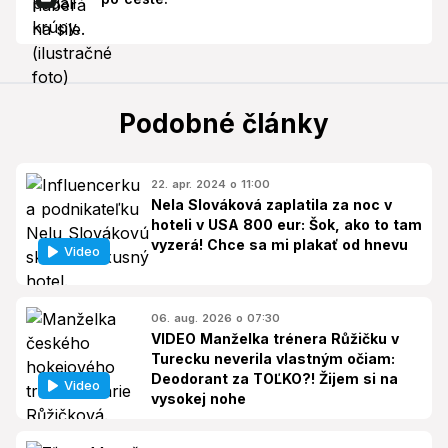
Podobné články
22. apr. 2024 o 11:00
Nela Slováková zaplatila za noc v
hoteli v USA 800 eur: Šok, ako to tam
vyzerá! Chce sa mi plakať od hnevu
Video
06. aug. 2026 o 07:30
VIDEO Manželka trénera Růžičku v
Turecku neverila vlastným očiam:
Deodorant za TOĽKO?! Žijem si na
Video
vysokej nohe