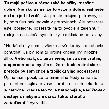
Tu majú pečivo a rôzne také koláčiky, strašne
dobré. Nie ako u nás, že to vyzerá dobre, siahnete
na to a je to tvrdé
... Ja proste milujem potraviny, ja
by som furt nakupovala v potravinách. Ale pozerajte
ešte, posledné, pozerajte na to ovocie a zeleninu,"
raduje sa a natáča symetricky poukladané potraviny.
"No kúpila by som si všetko a všetko by som chcela
ochutnať. Ja by som tu proste chcela byť hrozne
dlho.
Alebo inak, už teraz viem, že sa sem vrátim,
stopercentne a myslím si, že to bude veľmi skoro,
pretože by som chcela trošičku viac pocestovať.
Úplne mám pocit, že to minimálne Nedyho na sto
percent nezaujíma a zase starať sa o nich celú dobu
je náročné.
Predsa len to je náročnejšie, keď človek
cestuje s niekým a musí sa takto starať a
zariaďovať
," vysvetlila.