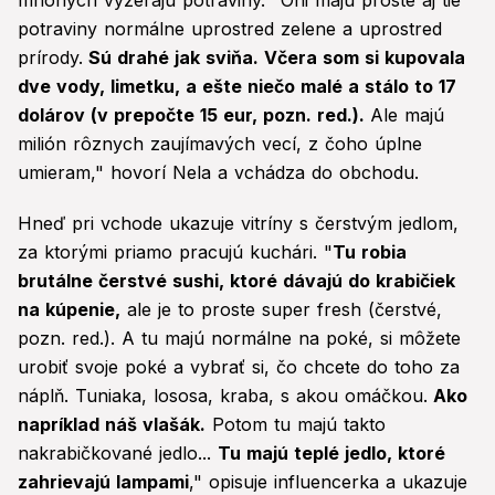
mnohých vyzerajú potraviny. "Oni majú proste aj tie
potraviny normálne uprostred zelene a uprostred
prírody.
Sú drahé jak sviňa. Včera som si kupovala
dve vody, limetku, a ešte niečo malé a stálo to 17
dolárov (v prepočte 15 eur, pozn. red.).
Ale majú
milión rôznych zaujímavých vecí, z čoho úplne
umieram," hovorí Nela a vchádza do obchodu.
Hneď pri vchode ukazuje vitríny s čerstvým jedlom,
za ktorými priamo pracujú kuchári. "
Tu robia
brutálne čerstvé sushi, ktoré dávajú do krabičiek
na kúpenie,
ale je to proste super fresh (čerstvé,
pozn. red.). A tu majú normálne na poké, si môžete
urobiť svoje poké a vybrať si, čo chcete do toho za
náplň. Tuniaka, lososa, kraba, s akou omáčkou.
Ako
napríklad náš vlašák.
Potom tu majú takto
nakrabičkované jedlo...
Tu majú teplé jedlo, ktoré
zahrievajú lampami
," opisuje influencerka a ukazuje