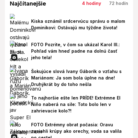
Najčítanejšie
4 hodiny
72 hodín
Kiska oznámil srdcervúcu správu o malom
Dominikovi: Ostávajú mu týždne života!
FOTO Pozrite, v čom sa ukázal Karol III.:
Pohľad vám hneď padne na dolnú časť
jeho tela!
Šokujúce slová Ivany Gáborík o vzťahu s
Mariánom: Ja som bola úplne na dne!
Druhýkrát by do toho nešla
To najhoršie ešte len PRÍDE! Extrémne El
Niño naberá na sile: Toto bolo len v
zahrievacie kolo?!
FOTO Extrémny obrat počasia: Oravu
zasiahli krúpy ako orechy, voda sa valila
po ceste!