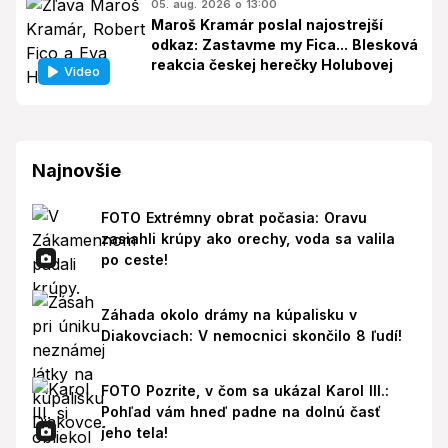
05. aug. 2026 o 13:00
Maroš Kramár poslal najostrejší
odkaz: Zastavme my Fica... Blesková
reakcia českej herečky Holubovej
Video
Najnovšie
FOTO Extrémny obrat počasia: Oravu
zasiahli krúpy ako orechy, voda sa valila
po ceste!
Záhada okolo drámy na kúpalisku v
Diakovciach: V nemocnici skončilo 8 ľudí!
FOTO Pozrite, v čom sa ukázal Karol III.:
Pohľad vám hneď padne na dolnú časť
jeho tela!