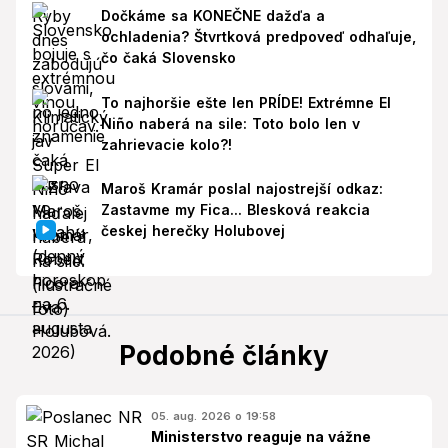
Dočkáme sa KONEČNE dažďa a
ochladenia? Štvrtková predpoveď odhaľuje,
čo čaká Slovensko
To najhoršie ešte len PRÍDE! Extrémne El
Niño naberá na sile: Toto bolo len v
zahrievacie kolo?!
Maroš Kramár poslal najostrejší odkaz:
Zastavme my Fica... Blesková reakcia
českej herečky Holubovej
Podobné články
05. aug. 2026 o 19:58
Ministerstvo reaguje na vážne