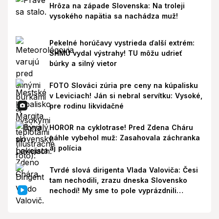
Hrôza na západe Slovenska: Na troleji
vysokého napätia sa nachádza muž!
Pekelné horúčavy vystrieda ďalší extrém:
SHMÚ vydal výstrahy! TU môžu udrieť
búrky a silný vietor
FOTO Slováci zúria pre ceny na kúpalisku
v Leviciach! Ján si nebral servítku: Vysoké,
pre rodinu likvidačné
HOROR na cyklotrase! Pred Zdena Cháru
náhle vybehol muž: Zasahovala záchranka
aj polícia
Tvrdé slová dirigenta Vlada Valoviča: Česi
tam nechodili, zrazu dneska Slovensko
nechodí! My sme to pole vyprázdnili
zbytočne