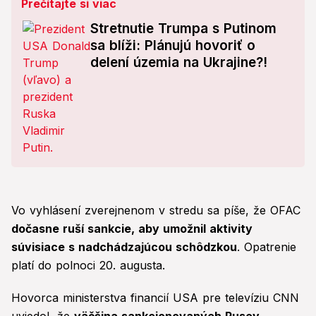
Prečítajte si viac
Stretnutie Trumpa s Putinom
sa blíži: Plánujú hovoriť o
delení územia na Ukrajine?!
Vo vyhlásení zverejnenom v stredu sa píše, že OFAC
dočasne ruší sankcie, aby umožnil aktivity
súvisiace s nadchádzajúcou schôdzkou
. Opatrenie
platí do polnoci 20. augusta.
Hovorca ministerstva financií USA pre televíziu CNN