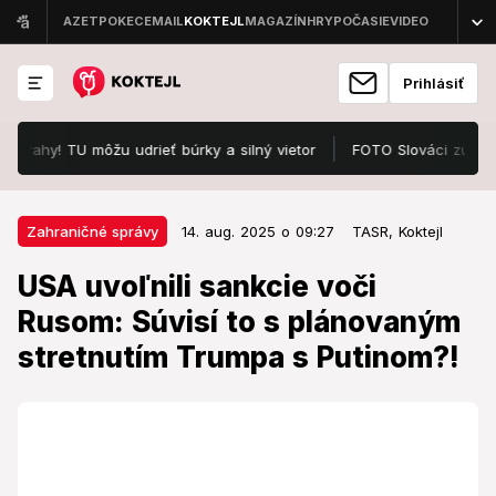
Prihlásiť
y! TU môžu udrieť búrky a silný vietor
FOTO Slováci zúria pre cen
14. aug. 2025 o 09:27
Zahraničné správy
Zahraničné správy
14. aug. 2025 o 09:27
TASR,
Koktejl
USA uvoľnili sankcie voči Rusom:
USA uvoľnili sankcie voči
Súvisí to s plánovaným stretnutím
Rusom: Súvisí to s plánovaným
Trumpa s Putinom?!
stretnutím Trumpa s Putinom?!
Stretnutie Putina a Trumpa sa uskutoční v piatok na
vojenskej základni na základni Elmendorf-Richardson
v Anchorage.