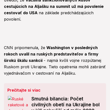
uviedol, že
väčšina sankcionovaných Rusov
cestujúcich na Aljašku na summit už má povolenie
cestovať do USA
na základe predchádzajúcich
povolení.
CNN pripomenula, že
Washington v posledných
rokoch uvalil na ruských predstaviteľov a firmy
širokú škálu sankcií
- najmä kvôli vojne rozpútanej
Ruskom proti Ukrajine. Tieto opatrenia mohli zabrániť
vyjednávačom v cestovaní na Aljašku.
Prečítajte si viac
Smutná bilancia: Počet
civilných obetí na Ukrajine bol