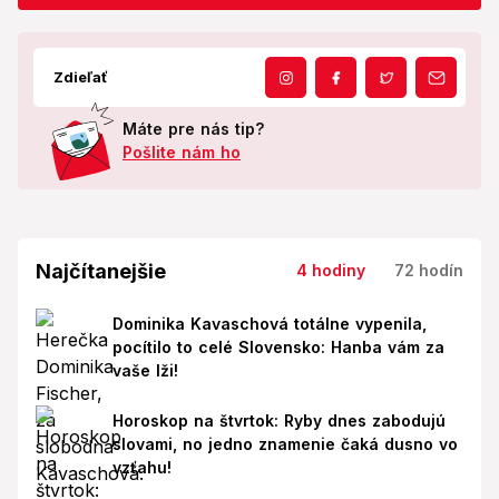
Zdieľať
Máte pre nás tip?
Pošlite nám ho
Najčítanejšie
4 hodiny
72 hodín
Dominika Kavaschová totálne vypenila,
pocítilo to celé Slovensko: Hanba vám za
vaše lži!
Horoskop na štvrtok: Ryby dnes zabodujú
slovami, no jedno znamenie čaká dusno vo
vzťahu!