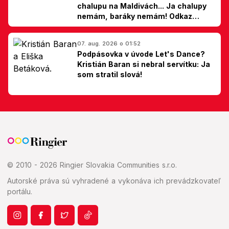
chalupu na Maldivách... Ja chalupy
nemám, baráky nemám! Odkaz
Slovákom
07. aug. 2026 o 01:52
Podpásovka v úvode Let's Dance?
Kristián Baran si nebral servítku: Ja
som stratil slová!
© 2010 - 2026 Ringier Slovakia Communities s.r.o.
Autorské práva sú vyhradené a vykonáva ich prevádzkovateľ
portálu.