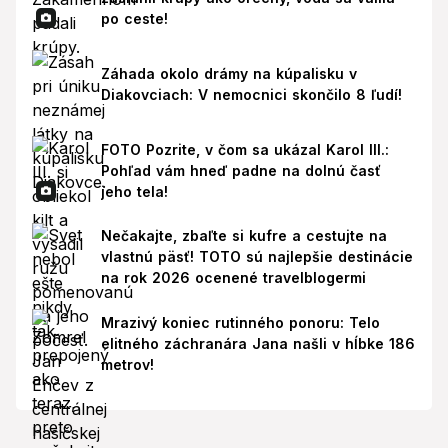
po ceste!
Záhada okolo drámy na kúpalisku v
Diakovciach: V nemocnici skončilo 8 ľudí!
FOTO Pozrite, v čom sa ukázal Karol III.:
Pohľad vám hneď padne na dolnú časť
jeho tela!
Nečakajte, zbaľte si kufre a cestujte na
vlastnú päsť! TOTO sú najlepšie destinácie
na rok 2026 ocenené travelblogermi
Mrazivý koniec rutinného ponoru: Telo
elitného záchranára Jana našli v hĺbke 186
metrov!