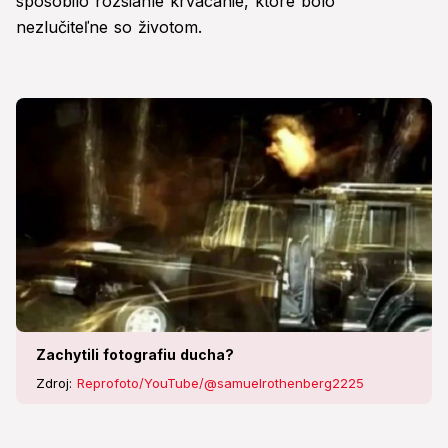
spôsobilo rozsiahle krvácanie, ktoré bolo
nezlučiteľne so životom.
Zachytili fotografiu ducha?
Zdroj:
Reprofoto/YouTube/@samuelrothenberg2225