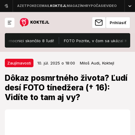
Prihlásiť
ici skončilo 8 ľudí!
FOTO Pozrite, v čom sa ukázal Karol III.: P
10. júl. 2025 o 18:00
Zaujímavosti
Zaujímavosti
10. júl. 2025 o 18:00
Miloš Audi,
Koktejl
Dôkaz posmrtného života? Ľudí
Dôkaz posmrtného života? Ľudí
desí FOTO tínedžera († 16): Vidíte
desí FOTO tínedžera († 16):
to tam aj vy?
Vidíte to tam aj vy?
Čo na to odborníci?