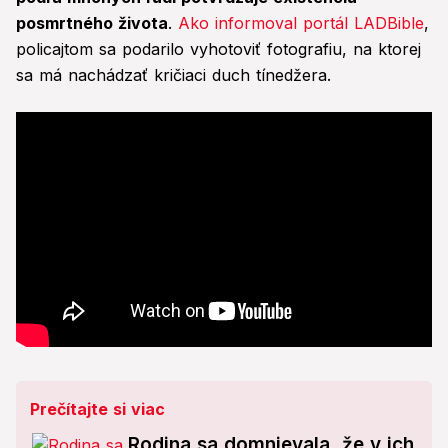
posmrtného života
.
Ako informoval portál LADBible
,
policajtom sa podarilo vyhotoviť fotografiu, na ktorej
sa má nachádzať kričiaci duch tínedžera.
Prečítajte si viac
Rodina sa domnievala, že v ich