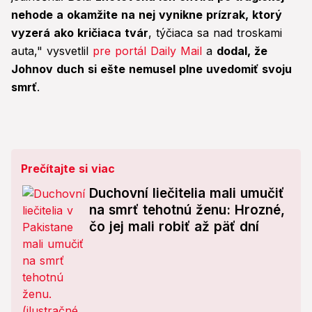
nehode a okamžite na nej vynikne prízrak, ktorý
vyzerá ako kričiaca tvár
, týčiaca sa nad troskami
auta," vysvetlil
pre portál Daily Mail
a
dodal, že
Johnov duch si ešte nemusel plne uvedomiť svoju
smrť
.
Prečítajte si viac
Duchovní liečitelia mali umučiť
na smrť tehotnú ženu: Hrozné,
čo jej mali robiť až päť dní