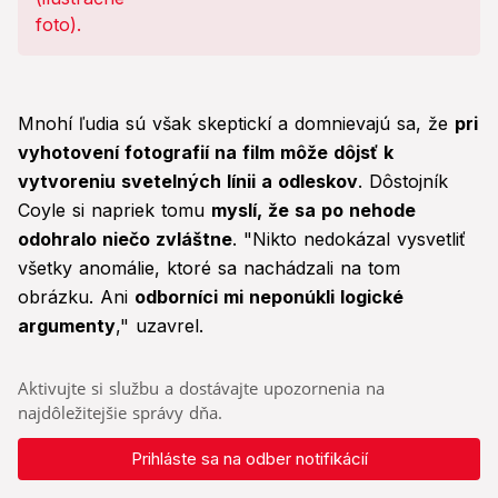
Mnohí ľudia sú však skeptickí a domnievajú sa, že
pri
vyhotovení fotografií na film môže dôjsť k
vytvoreniu svetelných línii a odleskov
. Dôstojník
Coyle si napriek tomu
myslí, že sa po nehode
odohralo niečo zvláštne
. "Nikto nedokázal vysvetliť
všetky anomálie, ktoré sa nachádzali na tom
obrázku. Ani
odborníci mi neponúkli logické
argumenty
," uzavrel.
Aktivujte si službu a dostávajte upozornenia na
najdôležitejšie správy dňa.
Prihláste sa na odber notifikácií