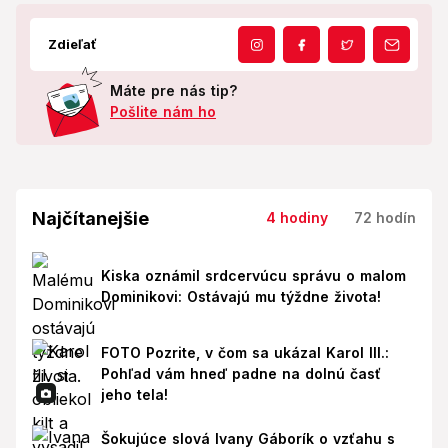
Zdieľať
Máte pre nás tip?
Pošlite nám ho
Najčítanejšie
4 hodiny
72 hodín
Kiska oznámil srdcervúcu správu o malom
Dominikovi: Ostávajú mu týždne života!
FOTO Pozrite, v čom sa ukázal Karol III.:
Pohľad vám hneď padne na dolnú časť
jeho tela!
Šokujúce slová Ivany Gáborík o vzťahu s