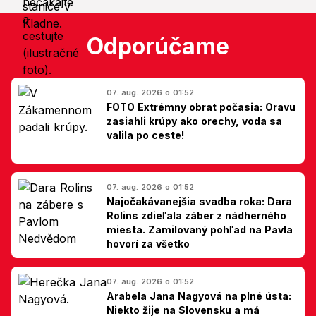
Odporúčame
07. aug. 2026 o 01:52
FOTO Extrémny obrat počasia: Oravu
zasiahli krúpy ako orechy, voda sa
valila po ceste!
07. aug. 2026 o 01:52
Najočakávanejšia svadba roka: Dara
Rolins zdieľala záber z nádherného
miesta. Zamilovaný pohľad na Pavla
hovorí za všetko
07. aug. 2026 o 01:52
Arabela Jana Nagyová na plné ústa:
Niekto žije na Slovensku a má