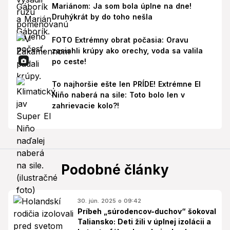
Mariánom: Ja som bola úplne na dne!
Druhýkrát by do toho nešla
FOTO Extrémny obrat počasia: Oravu
zasiahli krúpy ako orechy, voda sa valila
po ceste!
To najhoršie ešte len PRÍDE! Extrémne El
Niño naberá na sile: Toto bolo len v
zahrievacie kolo?!
Podobné články
30. jún. 2025 o 09:42
Príbeh „súrodencov-duchov“ šokoval
Taliansko: Deti žili v úplnej izolácii a