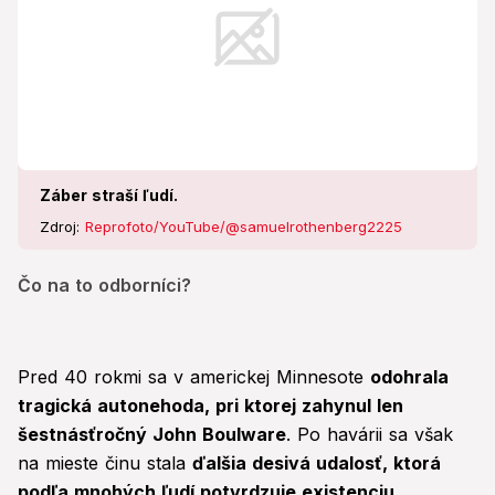
Záber straší ľudí.
Zdroj:
Reprofoto/YouTube/@samuelrothenberg2225
Čo na to odborníci?
Pred 40 rokmi sa v americkej Minnesote
odohrala
tragická autonehoda, pri ktorej zahynul len
šestnásťročný John Boulware
. Po havárii sa však
na mieste činu stala
ďalšia desivá udalosť, ktorá
podľa mnohých ľudí potvrdzuje existenciu