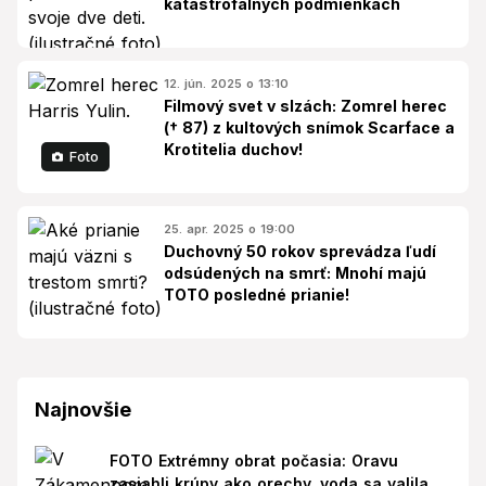
katastrofálnych podmienkach
12. jún. 2025 o 13:10
Filmový svet v slzách: Zomrel herec
(† 87) z kultových snímok Scarface a
Krotitelia duchov!
Foto
25. apr. 2025 o 19:00
Duchovný 50 rokov sprevádza ľudí
odsúdených na smrť: Mnohí majú
TOTO posledné prianie!
Najnovšie
FOTO Extrémny obrat počasia: Oravu
zasiahli krúpy ako orechy, voda sa valila