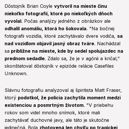
Dôstojník Brian Coyle
vytvoril na mieste činu
niekoľko fotografií, ktoré po niekoľkých dňoch
vyvolal
. Počas analýzy jedného z obrázkov ale
odhalil anomáliu, ktorá ho šokovala
. "Na bočnej
fotografii vozidla, ktoré zachytávalo dvere vodiča,
sa
nad vozidlom objavil jasný obraz tváre
. Nachádzal
sa
približne na mieste, kde by sedel spolujazdec na
prednom sedadle
. Zdalo sa, že je v agónii a kričal,"
skonštatoval dôstojník v epizóde relácie Casefiles
Unknown.
Slávnu fotografiu analyzoval aj špiritista Matt Fraser,
ktorý
podotkol, že polícia zachytila moment medzi
existenciou a posmrtným životom
. "V priebehu
rokov som videl mnoho snímok, ktoré mali
zachytávať duchovné javy, ale táto je skutočne
jedinečná. Bola
zhotovená len chvíľu po tragickej