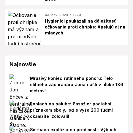
03. nov. 2024 o 11:20
Hygienici poukázali na dôležitosť
očkovania proti chrípke: Apelujú aj na
mladých
Najnovšie
Mrazivý koniec rutinného ponoru: Telo
elitného záchranára Jana našli v hĺbke 186
metrov!
Poplach na palube: Pasažier podľahol
príznakom eboly, loď s vyše 200 ľuďmi
okamžite izolovali!
Smrtiaca explózia na predmestí: Výbuch