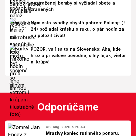
nastraženej bomby si vyžiadal obete a
zranených
Namiesto svadby chystá pohreb: Policajt (†
24) požiadal krásku o ruku, o pár hodín za
ňu položil život!
POZOR, valí sa to na Slovensko: Aha, kde
hrozia prívalové povodne, silný lejak, vietor
aj krúpy!
Odporúčame
06. aug. 2026 o 20:43
Mrazivý koniec rutinného ponoru: