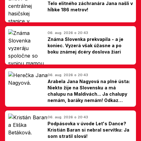
Telo elitného záchranára Jana našli v
hĺbke 186 metrov!
06. aug. 2026 o 20:43
Známa Slovenka prekvapila - a je
koniec. Vyzerá však úžasne a po
boku známej dcéry doslova žiari
06. aug. 2026 o 20:43
Arabela Jana Nagyová na plné ústa:
Niekto žije na Slovensku a má
chalupu na Maldivách... Ja chalupy
nemám, baráky nemám! Odkaz
Slovákom
06. aug. 2026 o 20:43
Podpásovka v úvode Let's Dance?
Kristián Baran si nebral servítku: Ja
som stratil slová!