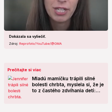
Dokázala sa vyliečiť.
Zdroj:
Reprofoto/YouTube/@GMA
Prečítajte si viac
Mladú mamičku trápili silné
bolesti chrbta, myslela si, že je
to z častého zdvíhania detí:
Nevyliečiteľná rakovina!