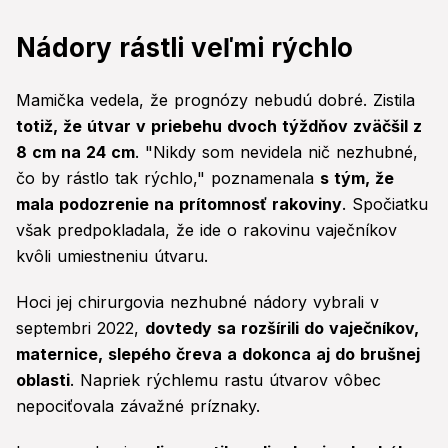
Nádory rástli veľmi rýchlo
Mamička vedela, že prognózy nebudú dobré. Zistila
totiž, že útvar v priebehu dvoch týždňov zväčšil z
8 cm na 24 cm
. "Nikdy som nevidela nič nezhubné,
čo by rástlo tak rýchlo," poznamenala
s tým, že
mala podozrenie na prítomnosť rakoviny
. Spočiatku
však predpokladala, že ide o rakovinu vaječníkov
kvôli umiestneniu útvaru.
Hoci jej chirurgovia nezhubné nádory vybrali v
septembri 2022,
dovtedy sa rozšírili do vaječníkov,
maternice, slepého čreva a dokonca aj do brušnej
oblasti
. Napriek rýchlemu rastu útvarov vôbec
nepociťovala závažné príznaky.