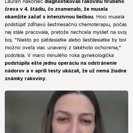
Lauren nakoniec
diagnostikovali rakovinu hrubého
čreva v 4. štádiu, čo znamenalo, že musela
okamžite začať s intenzívnou liečbou
. Hoci musela
podstúpiť zdĺhavú šesťmesačnú chemoterapiu, počas
nej stále pracovala, pretože nechcela myslieť na svoj
boj. "Niekto po päťdesiatke alebo šesťdesiatke by bol
možno oveľa viac unavený z takéhoto ochorenia,"
podotkla. V marci minulého roka gynekologička
podstúpila ešte jednu operáciu na odstránenie
nádorov a v apríli testy ukázali, že už nemá žiadne
známky rakoviny
.