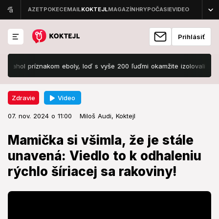
Prihlásiť
ríznakom eboly, loď s vyše 200 ľuďmi okamžite izolovali!
Smrtiac
Video
Zdravie
07. nov. 2024 o 11:00
Zdravie
07. nov. 2024 o 11:00
Mamička si všimla, že je stále
Miloš Audi,
Koktejl
unavená: Viedlo to k odhaleniu
Mamička si všimla, že je stále
rýchlo šíriacej sa rakoviny!
unavená: Viedlo to k odhaleniu
rýchlo šíriacej sa rakoviny!
S ochorením bojovala niekoľko mesiacov.