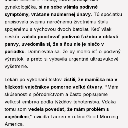
gynekologička,
si na sebe všimla podivné
symptómy, vrátane nadmernej únavy
. Tú spočiatku
pripisovala svojmu náročnému životnému štýlu
spojenému s výchovou dvoch batoliat. Keď však
neskôr
začala pociťovať podivnú ťažobu v oblasti
panvy, uvedomila si, že s ňou nie je niečo v
poriadku
. Domnievala sa, že by mohlo ísť o podivný
výrastok, a preto si vybavila urgentné ultrazvukové
vyšetrenie.
Lekári po vykonaní testov
zistili, že mamička má v
blízkosti vaječníkov pomerne veľké útvary
. "Mám
skúsenosti s pôrodníctvom a často popisujeme
veľkosť embrya podľa týždňov tehotenstva. Vďaka
tomu som
vedela povedať, že mám problém s
vaječníkmi
," uviedla Lauren v relácii Good Morning
America.