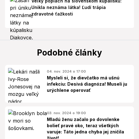
Veľký poplach na slovenskom kúpalisku:
Unikla neznáma látka! Ľudí trápia
zdravotné ťažkosti
Podobné články
04. nov. 2024 o 17:00
Mysleli si, že dievčatko má ušnú
infekciu: Desivá diagnóza! Museli ju
urýchlene operovať
03. nov. 2024 o 19:00
Mladú ženu začalo po dovolenke
bolieť pravé oko, teraz všetkých
varuje: Táto jedna chyba jej zničila
život!