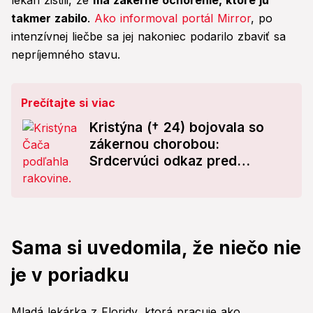
lekári zistili, že
má zákerné ochorenie, ktoré ju
takmer zabilo
.
Ako informoval portál Mirror
, po
intenzívnej liečbe sa jej nakoniec podarilo zbaviť sa
nepríjemného stavu.
Prečítajte si viac
Kristýna († 24) bojovala so
zákernou chorobou:
Srdcervúci odkaz pred
smrťou, už pre ňu nebola
liečba!
Sama si uvedomila, že niečo nie
je v poriadku
Mladá lekárka z Floridy, ktorá pracuje ako