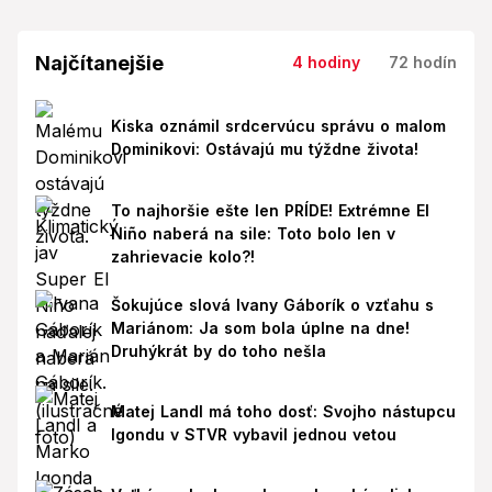
Najčítanejšie
4 hodiny
72 hodín
Kiska oznámil srdcervúcu správu o malom
Dominikovi: Ostávajú mu týždne života!
To najhoršie ešte len PRÍDE! Extrémne El
Niño naberá na sile: Toto bolo len v
zahrievacie kolo?!
Šokujúce slová Ivany Gáborík o vzťahu s
Mariánom: Ja som bola úplne na dne!
Druhýkrát by do toho nešla
Matej Landl má toho dosť: Svojho nástupcu
Igondu v STVR vybavil jednou vetou