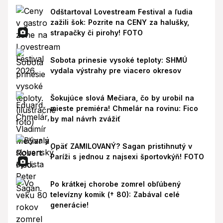
Odštartoval Lovestream Festival a ľudia
zažili šok: Pozrite na CENY za halušky,
strapačky či pirohy! FOTO
Sobota prinesie vysoké teploty: SHMÚ
vydala výstrahy pre viacero okresov
Šokujúce slová Mečiara, čo by urobil na
mieste premiéra! Chmelár na rovinu: Fico
by mal návrh zvážiť
Opäť ZAMILOVANÝ? Sagan pristihnutý v
Paríži s jednou z najsexi športovkýň! FOTO
Po krátkej chorobe zomrel obľúbený
televízny komik († 80): Zabával celé
generácie!