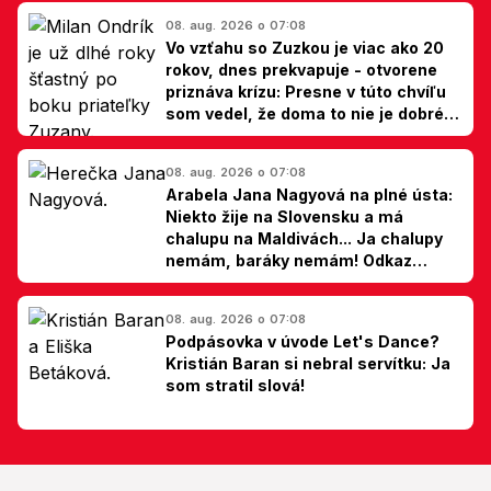
08. aug. 2026 o 07:08
Vo vzťahu so Zuzkou je viac ako 20
rokov, dnes prekvapuje - otvorene
priznáva krízu: Presne v túto chvíľu
som vedel, že doma to nie je dobré,
hovorí Milan Ondrík
08. aug. 2026 o 07:08
Arabela Jana Nagyová na plné ústa:
Niekto žije na Slovensku a má
chalupu na Maldivách... Ja chalupy
nemám, baráky nemám! Odkaz
Slovákom
08. aug. 2026 o 07:08
Podpásovka v úvode Let's Dance?
Kristián Baran si nebral servítku: Ja
som stratil slová!