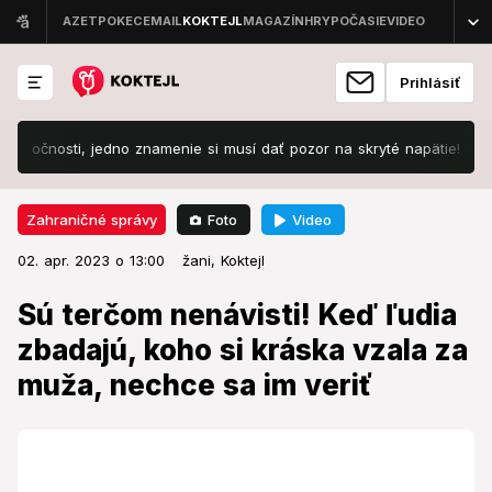
Prihlásiť
očnosti, jedno znamenie si musí dať pozor na skryté napätie!
Slo
Foto
Video
Zahraničné správy
02. apr. 2023 o 13:00
Zahraničné správy
02. apr. 2023 o 13:00
Sú terčom nenávisti! Keď ľudia
žani,
Koktejl
zbadajú, koho si kráska vzala za
Sú terčom nenávisti! Keď ľudia
muža, nechce sa im veriť
zbadajú, koho si kráska vzala za
muža, nechce sa im veriť
Párik musí brániť svoj vzťah pred kritikmi, ktorí tvrdia,
že ide o podvod.