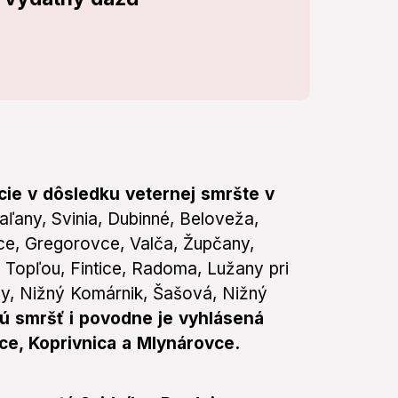
cie v dôsledku veternej smršte v
aľany, Svinia, Dubinné, Beloveža,
ce, Gregorovce, Valča, Župčany,
Topľou, Fintice, Radoma, Lužany pri
ny, Nižný Komárnik, Šašová, Nižný
ú smršť i povodne je vyhlásená
ce, Koprivnica a Mlynárovce.