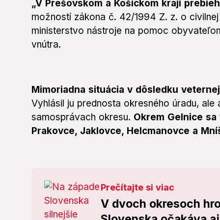
„V Prešovskom a Košickom kraji prebieh
možností zákona č. 42/1994 Z. z. o civilne
ministerstvo nástroje na pomoc obyvateľom
vnútra.
Mimoriadna situácia v dôsledku veternej 
Vyhlásil ju prednosta okresného úradu, ale a
samosprávach okresu.
Okrem Gelnice sa 
Prakovce, Jaklovce, Helcmanovce a Mní
Prečítajte si viac
V dvoch okresoch hroz
Slovenska očakáva a