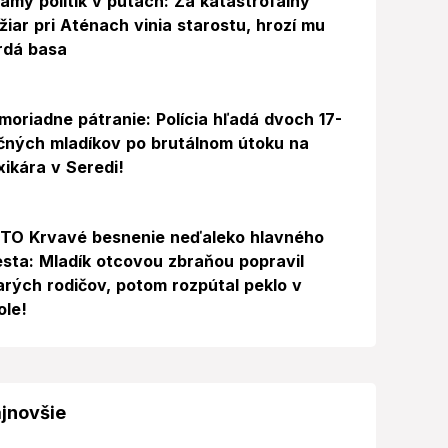
ámy politik v putách: Za katastrofálny
žiar pri Aténach vinia starostu, hrozí mu
rdá basa
moriadne pátranie: Polícia hľadá dvoch 17-
čných mladíkov po brutálnom útoku na
xikára v Seredi!
Foto
TO Krvavé besnenie neďaleko hlavného
sta: Mladík otcovou zbraňou popravil
arých rodičov, potom rozpútal peklo v
ole!
jnovšie