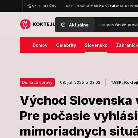
⏰
Aktuálne
povie Adela? Banáš odhalil vnúčikovo porušenie pravidiel: Domov priš
Domov
Celebrity
Slovensko
Zahraniči
Domáce správy
08. júl. 2025 o 23:02
TASR,
Koktej
Východ Slovenska v
08. júl. 2025 o 23:02
Domáce správy
Pre počasie vyhlási
Východ Slove
mimoriadnych situá