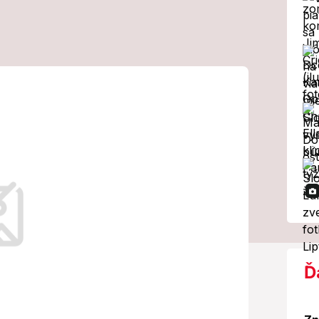
Pre počasie
 mimoriadnych
TO miesta čaká
ebiehajú záchranné práce.
Ď