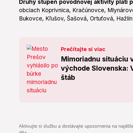
Druhý stupeň povodňovej aktivity platí 
obciach Koprivnica, Kračúnovce, Mlynárovc
Bukovce, Kľušov, Šašová, Ortuťová, Hažlín
Prečítajte si viac
Mimoriadnu situáciu v
východe Slovenska: V
štáb
Aktivujte si službu a dostávajte upozornenia na najdôle
dňa.