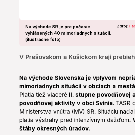
Zdroj:
Fa
Na východe SR je pre počasie
vyhlásených 40 mimoriadnych situácií.
(ilustračné foto)
V Prešovskom a Košickom kraji prebieh
Na východe Slovenska je vplyvom nepri
mimoriadnych situácií v obciach a mest
Platia tiež viaceré
II. stupne povodňovej ak
povodňovej aktivity
v obci Svinia.
TASR o
Ministerstva vnútra (MV) SR. Situáciu naďale
platia výstrahy pred intenzívnym dažďom.
štáby okresných úradov.