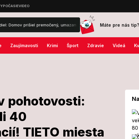
Máte pre nás tip
iel premočený, umazaný, ale... FOTO
Známy politik v putách: Za ka
e
Zaujímavosti
Krimi
Šport
Zdravie
Videá
Kv
l
 pohotovosti:
Na
li 40
nska v
cií! TIETO miesta