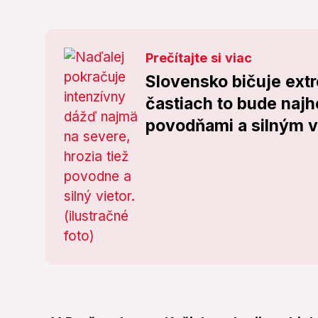
Prečítajte si viac
Slovensko bičuje ext
častiach to bude najh
povodňami a silným v