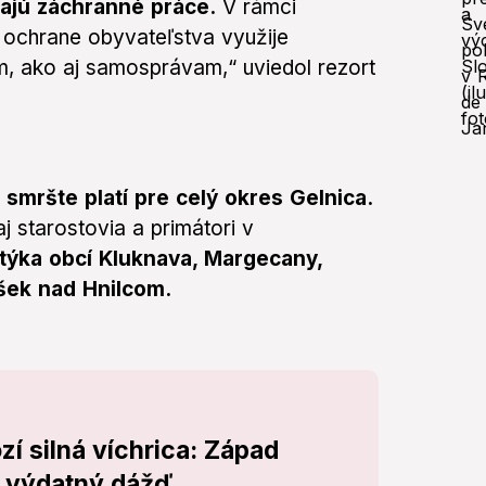
ajú záchranné práce.
V rámci
j ochrane obyvateľstva využije
, ako aj samosprávam,“ uviedol rezort
smršte platí pre celý okres Gelnica.
j starostovia a primátori v
týka obcí Kluknava, Margecany,
šek nad Hnilcom.
í silná víchrica: Západ
j výdatný dážď