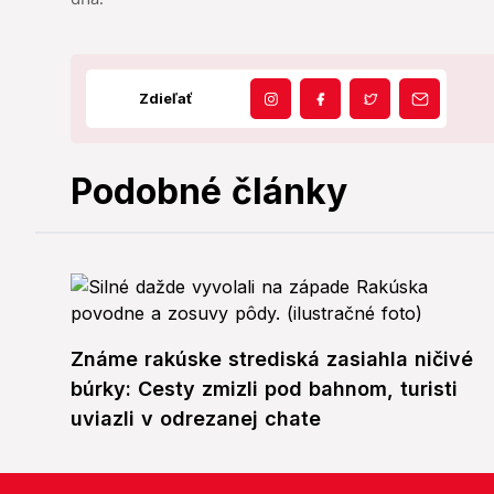
Zdieľať
Podobné články
Známe rakúske strediská zasiahla ničivé
búrky: Cesty zmizli pod bahnom, turisti
uviazli v odrezanej chate