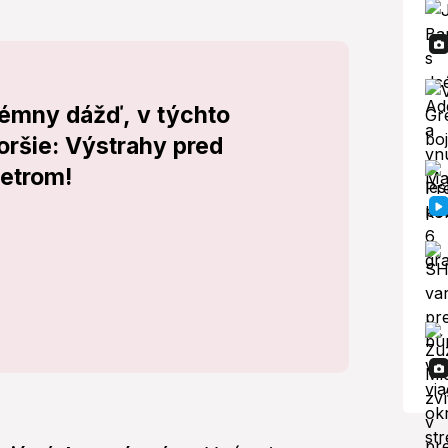
rémny dážď, v týchto
oršie: Výstrahy pred
etrom!