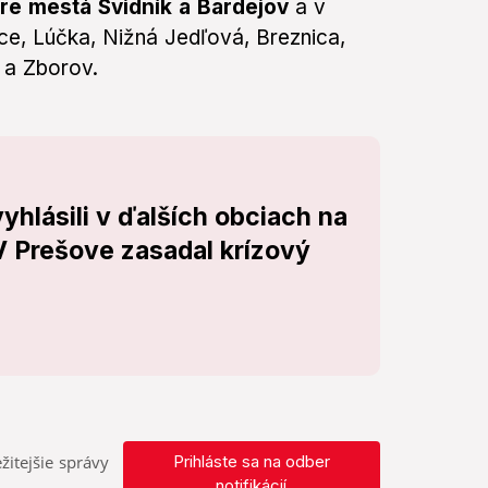
pre mestá Svidník a Bardejov
a v
e, Lúčka, Nižná Jedľová, Breznica,
 a Zborov.
yhlásili v ďalších obciach na
 Prešove zasadal krízový
žitejšie správy
Prihláste sa na odber
notifikácií