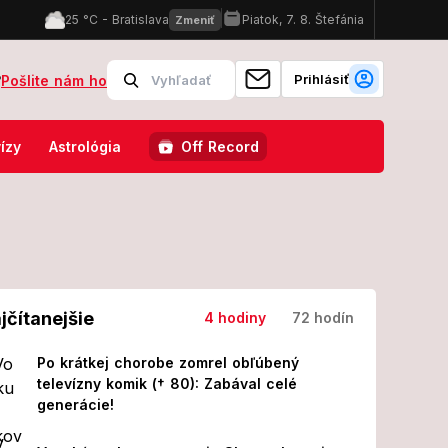
Prihlásiť
?
Pošlite nám ho
tastrofálny požiar pri Aténach vinia starostu, hrozí mu tvrdá basa
ízy
Astrológia
Off Record
jčítanejšie
4 hodiny
72 hodín
Po krátkej chorobe zomrel obľúbený
televízny komik († 80): Zabával celé
generácie!