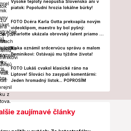
Vysoké teploty neopustia Slovensko ani v
piatok: Popoludní hrozia lokálne búrky!
FOTO Dcéra Karla Gotta prekvapila novým
videoklipom, maestro by bol pyšný:
Charlotte ukázala obrovský talent priamo v
Paríži!
Kiska oznámil srdcervúcu správu o malom
Dominikovi: Ostávajú mu týždne života!
FOTO Lukáš cvakol klasické ráno na
Liptove! Slováci ho zasypali komentármi:
Jeden hromadný lístok... POPROSÍM
alšie zaujímavé články