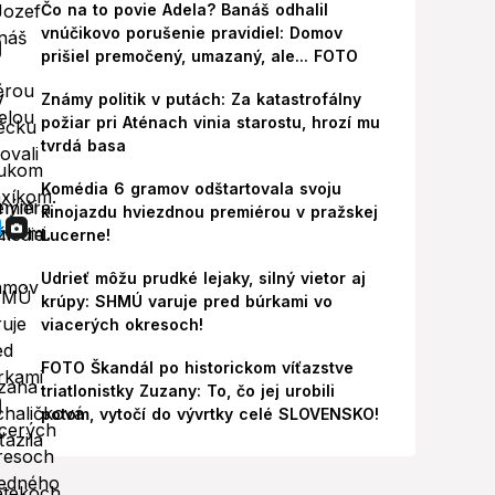
Čo na to povie Adela? Banáš odhalil
vnúčikovo porušenie pravidiel: Domov
prišiel premočený, umazaný, ale... FOTO
Známy politik v putách: Za katastrofálny
požiar pri Aténach vinia starostu, hrozí mu
tvrdá basa
Komédia 6 gramov odštartovala svoju
kinojazdu hviezdnou premiérou v pražskej
Lucerne!
Udrieť môžu prudké lejaky, silný vietor aj
krúpy: SHMÚ varuje pred búrkami vo
viacerých okresoch!
FOTO Škandál po historickom víťazstve
triatlonistky Zuzany: To, čo jej urobili
potom, vytočí do vývrtky celé SLOVENSKO!