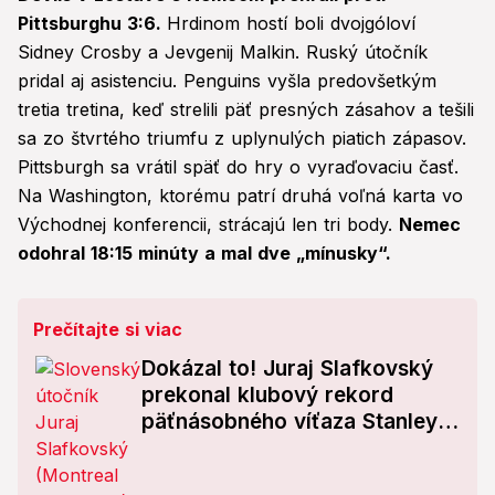
Pittsburghu 3:6.
Hrdinom hostí boli dvojgóloví
Sidney Crosby a Jevgenij Malkin. Ruský útočník
pridal aj asistenciu. Penguins vyšla predovšetkým
tretia tretina, keď strelili päť presných zásahov a tešili
sa zo štvrtého triumfu z uplynulých piatich zápasov.
Pittsburgh sa vrátil späť do hry o vyraďovaciu časť.
Na Washington, ktorému patrí druhá voľná karta vo
Východnej konferencii, strácajú len tri body.
Nemec
odohral 18:15 minúty a mal dve „mínusky“.
Prečítajte si viac
Dokázal to! Juraj Slafkovský
prekonal klubový rekord
päťnásobného víťaza Stanley
Cupu