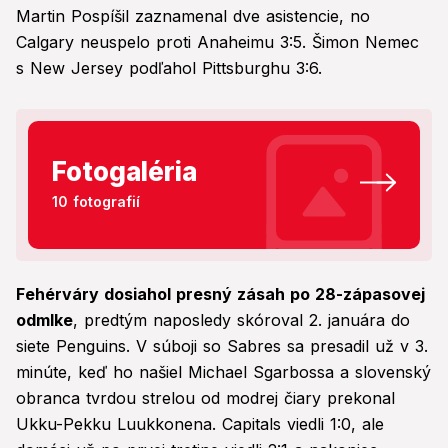
Martin Pospíšil zaznamenal dve asistencie, no
Calgary neuspelo proti Anaheimu 3:5. Šimon Nemec
s New Jersey podľahol Pittsburghu 3:6.
Fotogaléria
10 fotografií
Fehérváry dosiahol presný zásah po 28-zápasovej
odmlke
, predtým naposledy skóroval 2. januára do
siete Penguins. V súboji so Sabres sa presadil už v 3.
minúte, keď ho našiel Michael Sgarbossa a slovenský
obranca tvrdou strelou od modrej čiary prekonal
Ukku-Pekku Luukkonena. Capitals viedli 1:0, ale