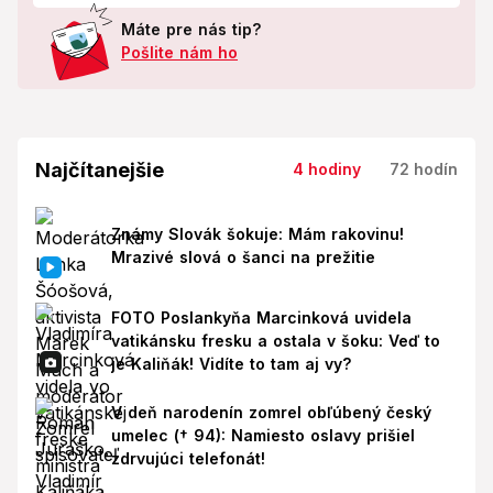
Máte pre nás tip?
Pošlite nám ho
Najčítanejšie
4 hodiny
72 hodín
Známy Slovák šokuje: Mám rakovinu!
Mrazivé slová o šanci na prežitie
FOTO Poslankyňa Marcinková uvidela
vatikánsku fresku a ostala v šoku: Veď to
je Kaliňák! Vidíte to tam aj vy?
V deň narodenín zomrel obľúbený český
umelec († 94): Namiesto oslavy prišiel
zdrvujúci telefonát!