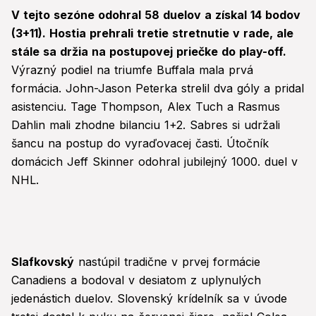
V tejto sezóne odohral 58 duelov a získal 14 bodov
(3+11). Hostia prehrali tretie stretnutie v rade, ale
stále sa držia na postupovej priečke do play-off.
Výrazný podiel na triumfe Buffala mala prvá
formácia. John-Jason Peterka strelil dva góly a pridal
asistenciu. Tage Thompson, Alex Tuch a Rasmus
Dahlin mali zhodne bilanciu 1+2. Sabres si udržali
šancu na postup do vyraďovacej časti. Útočník
domácich Jeff Skinner odohral jubilejný 1000. duel v
NHL.
Slafkovský
nastúpil tradične v prvej formácie
Canadiens a bodoval v desiatom z uplynulých
jedenástich duelov. Slovenský krídelník sa v úvode