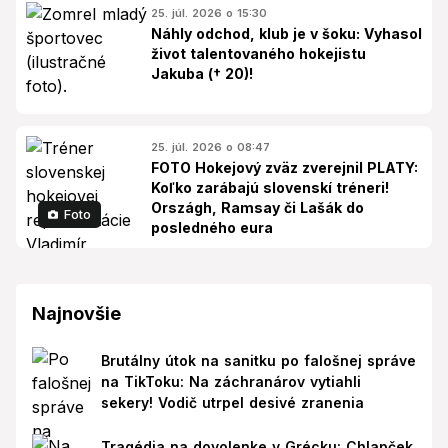
25. júl. 2026 o 15:30
Náhly odchod, klub je v šoku: Vyhasol
život talentovaného hokejistu
Jakuba († 20)!
25. júl. 2026 o 08:47
FOTO Hokejový zväz zverejnil PLATY:
Koľko zarábajú slovenskí tréneri!
Országh, Ramsay či Lašák do
Foto
posledného eura
Najnovšie
Brutálny útok na sanitku po falošnej správe
na TikToku: Na záchranárov vytiahli
sekery! Vodič utrpel desivé zranenia
Tragédia na dovolenke v Grécku: Chlapček