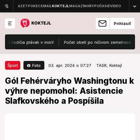
Prihlásiť
čia plávali v mori!
Počet obetí po ničivom zemetrasení v dovolenk
03. apr. 2024 o 07:27
Šport
Foto
Šport
03. apr. 2024 o 07:27
TASR,
Koktejl
Gól Fehérváryho Washingtonu k
Gól Fehérváryho Washingtonu k
výhre nepomohol: Asistencie
výhre nepomohol: Asistencie
Slafkovského a Pospíšila
Slafkovského a Pospíšila
Slovenský hokejista Martin Fehérváry strelil v noci na
stredu svoj tretí gól v prebiehajúcej sezóne NHL.