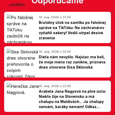
Odporúčame
10. aug. 2026 o 22:30
Brutálny útok na sanitku po falošnej
správe na TikToku: Na záchranárov
vytiahli sekery! Vodič utrpel desivé
zranenia
10. aug. 2026 o 22:30
Dieťa nám nevyšlo. Najviac ma bolí,
že moje meno raz zanikne, priznáva
dnes otvorene Sisa Sklovská
10. aug. 2026 o 22:30
Arabela Jana Nagyová na plné ústa:
Niekto žije na Slovensku a má
chalupu na Maldivách... Ja chalupy
nemám, baráky nemám! Odkaz
Slovákom