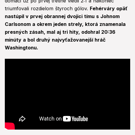
domáci už po prvej tretine viedli 2:1 a nakoniec
triumfovali rozdielom štyroch gólov.
Fehérváry opäť
nastúpil v prvej obrannej dvojici tímu s Johnom
Carlsonom a okrem jeden strely, ktorá znamenala
presných zásah, mal aj tri hity, odohral 20:36
minúty a bol druhý najvyťažovanejší hráč
Washingtonu.