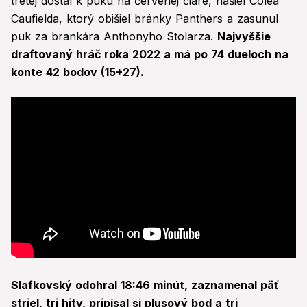
tretej dostal k puku na červenej čiare, našiel Colea
Caufielda, ktorý obišiel bránky Panthers a zasunul
puk za brankára Anthonyho Stolarza.
Najvyššie
draftovaný hráč roka 2022 a má po 74 dueloch na
konte 42 bodov (15+27).
Slafkovský odohral 18:46 minút, zaznamenal päť
striel, tri hity, pripísal si plusový bod a tri