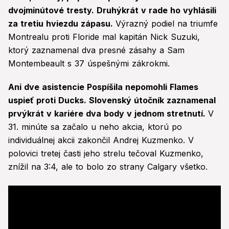
dvojminútové tresty. Druhýkrát v rade ho vyhlásili
za tretiu hviezdu zápasu.
Výrazný podiel na triumfe
Montrealu proti Floride mal kapitán Nick Suzuki,
ktorý zaznamenal dva presné zásahy a Sam
Montembeault s 37 úspešnými zákrokmi.
Ani dve asistencie Pospíšila nepomohli Flames
uspieť proti Ducks. Slovenský útočník zaznamenal
prvýkrát v kariére dva body v jednom stretnutí.
V
31. minúte sa začalo u neho akcia, ktorú po
individuálnej akcii zakončil Andrej Kuzmenko. V
polovici tretej časti jeho strelu tečoval Kuzmenko,
znížil na 3:4, ale to bolo zo strany Calgary všetko.