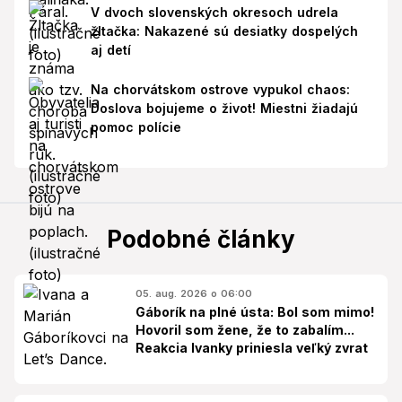
V dvoch slovenských okresoch udrela
žltačka: Nakazené sú desiatky dospelých
aj detí
Na chorvátskom ostrove vypukol chaos:
Doslova bojujeme o život! Miestni žiadajú
pomoc polície
Podobné články
05. aug. 2026 o 06:00
Gáborík na plné ústa: Bol som mimo!
Hovoril som žene, že to zabalím...
Reakcia Ivanky priniesla veľký zvrat