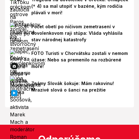
(† 4) sa mal utopiť v bazéne, kým rodičia
plávali v mori!
Počet obetí po ničivom zemetrasení v
dovolenkovom raji stúpa: Vláda vyhlásila
stav národnej katastrofy
FOTO Turisti v Chorvátsku zostali v nemom
úžase: Nebo sa premenilo na rozbúrené
more!
Známy Slovák šokuje: Mám rakovinu!
Mrazivé slová o šanci na prežitie