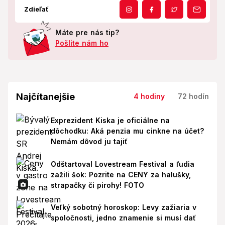
Zdieľať
Máte pre nás tip?
Pošlite nám ho
Najčítanejšie
4 hodiny
72 hodín
Exprezident Kiska je oficiálne na
dôchodku: Aká penzia mu cinkne na účet?
Nemám dôvod ju tajiť
Odštartoval Lovestream Festival a ľudia
zažili šok: Pozrite na CENY za halušky,
strapačky či pirohy! FOTO
Veľký sobotný horoskop: Levy zažiaria v
spoločnosti, jedno znamenie si musí dať