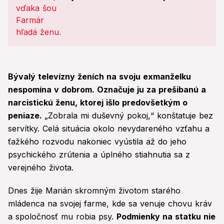
priznanie o ich vzťahu!
Bývalý televízny ženích na svoju exmanželku
nespomína v dobrom. Označuje ju za prešibanú a
narcistickú ženu, ktorej išlo predovšetkým o
peniaze.
„Zobrala mi duševný pokoj,“ konštatuje bez
servítky. Celá situácia okolo nevydareného vzťahu a
ťažkého rozvodu nakoniec vyústila až do jeho
psychického zrútenia a úplného stiahnutia sa z
verejného života.
Dnes žije Marián skromným životom starého
mládenca na svojej farme, kde sa venuje chovu kráv
a spoločnosť mu robia psy.
Podmienky na statku nie