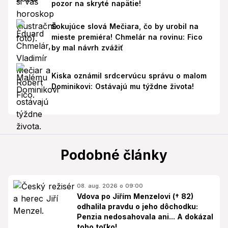
pozor na skryté napätie!
Šokujúce slová Mečiara, čo by urobil na
mieste premiéra! Chmelár na rovinu: Fico
by mal návrh zvážiť
Kiska oznámil srdcervúcu správu o malom
Dominikovi: Ostávajú mu týždne života!
Podobné články
08. aug. 2026 o 09:00
Vdova po Jiřím Menzelovi († 82)
odhalila pravdu o jeho dôchodku:
Penzia nedosahovala ani... A dokázal
toho toľko!