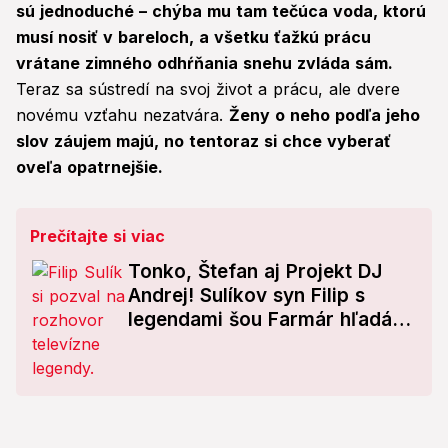
sú jednoduché – chýba mu tam tečúca voda, ktorú
musí nosiť v bareloch, a všetku ťažkú prácu
vrátane zimného odhŕňania snehu zvláda sám.
Teraz sa sústredí na svoj život a prácu, ale dvere
novému vzťahu nezatvára.
Ženy o neho podľa jeho
slov záujem majú, no tentoraz si chce vyberať
oveľa opatrnejšie.
Prečítajte si viac
Tonko, Štefan aj Projekt DJ
Andrej! Sulíkov syn Filip s
legendami šou Farmár hľadá
ženu a Mama, ožeň ma: VIDEO
valcuje internety!