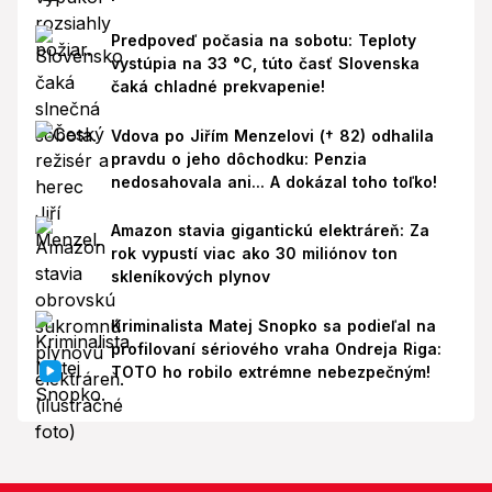
Predpoveď počasia na sobotu: Teploty
vystúpia na 33 °C, túto časť Slovenska
čaká chladné prekvapenie!
Vdova po Jiřím Menzelovi († 82) odhalila
pravdu o jeho dôchodku: Penzia
nedosahovala ani... A dokázal toho toľko!
Amazon stavia gigantickú elektráreň: Za
rok vypustí viac ako 30 miliónov ton
skleníkových plynov
Kriminalista Matej Snopko sa podieľal na
profilovaní sériového vraha Ondreja Riga:
TOTO ho robilo extrémne nebezpečným!