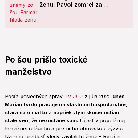
ženu: Pavol zomrel za
mrežami, vinu odmietal!
Po šou prišlo toxické
manželstvo
Podľa posledných správ
TV JOJ
z júla 2025
dnes
Marián tvrdo pracuje na vlastnom hospodárstve,
stará sa o matku a napriek zlým skúsenostiam
stále verí, že nezostane sám.
Účasť v populárnej
televíznej relácii bola pre neho obrovskou výzvou.
Na jeho usadlosť vtedy zavítali tri ženy – Renáta,