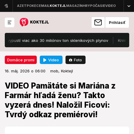
Prihlásiť
tí viac ako 30 miliónov ton skleníkových plynov
Kriminalista Mat
Video
Foto
Domáce promi
16. máj. 2026 o 06:00
Domáce promi
16. máj. 2026 o 06:00
VIDEO Pamätáte si Mariána z
mob,
Koktejl
Farmár hľadá ženu? Takto vyzerá
VIDEO Pamätáte si Mariána z
dnes! Naložil Ficovi: Tvrdý odkaz
Farmár hľadá ženu? Takto
premiérovi!
vyzerá dnes! Naložil Ficovi:
Tvrdý odkaz premiérovi!
Ľudia neverili vlastným očiam.