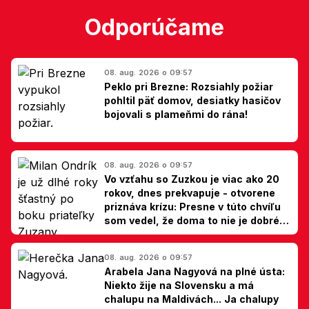
Odporúčame
08. aug. 2026 o 09:57
Peklo pri Brezne: Rozsiahly požiar
pohltil päť domov, desiatky hasičov
bojovali s plameňmi do rána!
08. aug. 2026 o 09:57
Vo vzťahu so Zuzkou je viac ako 20
rokov, dnes prekvapuje - otvorene
priznáva krízu: Presne v túto chvíľu
som vedel, že doma to nie je dobré,
hovorí Milan Ondrík
08. aug. 2026 o 09:57
Arabela Jana Nagyová na plné ústa:
Niekto žije na Slovensku a má
chalupu na Maldivách... Ja chalupy