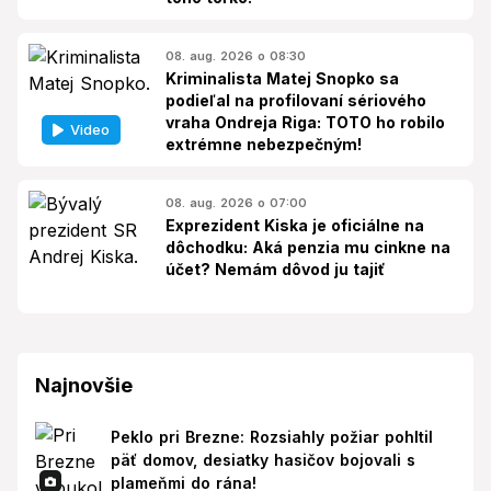
08. aug. 2026 o 08:30
Kriminalista Matej Snopko sa
podieľal na profilovaní sériového
vraha Ondreja Riga: TOTO ho robilo
Video
extrémne nebezpečným!
08. aug. 2026 o 07:00
Exprezident Kiska je oficiálne na
dôchodku: Aká penzia mu cinkne na
účet? Nemám dôvod ju tajiť
Najnovšie
Peklo pri Brezne: Rozsiahly požiar pohltil
päť domov, desiatky hasičov bojovali s
plameňmi do rána!