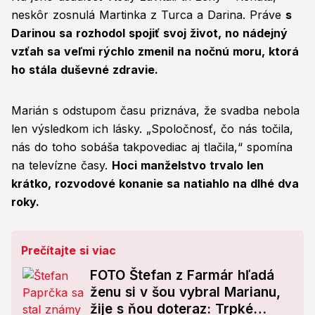
neskôr zosnulá Martinka z Turca a Darina. Práve
s
Darinou sa rozhodol spojiť svoj život, no nádejný
vzťah sa veľmi rýchlo zmenil na nočnú moru, ktorá
ho stála duševné zdravie.
Marián s odstupom času priznáva, že svadba nebola
len výsledkom ich lásky. „Spoločnosť, čo nás točila,
nás do toho sobáša takpovediac aj tlačila,“ spomína
na televízne časy.
Hoci manželstvo trvalo len
krátko, rozvodové konanie sa natiahlo na dlhé dva
roky.
Prečítajte si viac
FOTO Štefan z Farmár hľadá
ženu si v šou vybral Marianu,
žije s ňou doteraz: Trpké