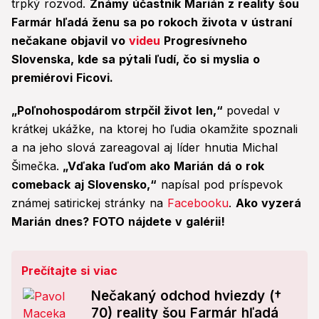
trpký rozvod.
Známy účastník Marián z reality šou
Farmár hľadá ženu sa po rokoch života v ústraní
nečakane objavil vo
videu
Progresívneho
Slovenska, kde sa pýtali ľudí, čo si myslia o
premiérovi Ficovi.
„Poľnohospodárom strpčil život len,“
povedal v
krátkej ukážke, na ktorej ho ľudia okamžite spoznali
a na jeho slová zareagoval aj líder hnutia Michal
Šimečka.
„Vďaka ľuďom ako Marián dá o rok
comeback aj Slovensko,“
napísal pod príspevok
známej satirickej stránky na
Facebooku
.
Ako vyzerá
Marián dnes? FOTO nájdete v galérii!
Prečítajte si viac
Nečakaný odchod hviezdy (†
70) reality šou Farmár hľadá