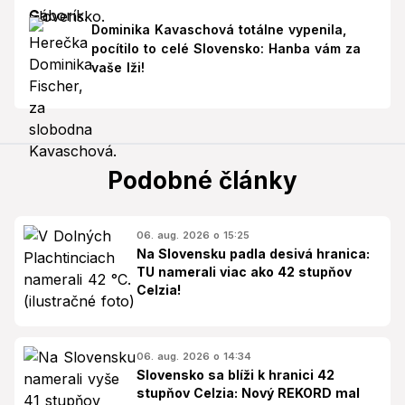
Dominika Kavaschová totálne vypenila,
pocítilo to celé Slovensko: Hanba vám za
vaše lži!
Podobné články
06. aug. 2026 o 15:25
Na Slovensku padla desivá hranica:
TU namerali viac ako 42 stupňov
Celzia!
06. aug. 2026 o 14:34
Slovensko sa blíži k hranici 42
stupňov Celzia: Nový REKORD mal