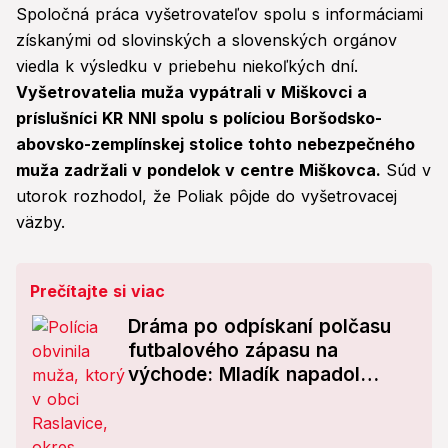
Spoločná práca vyšetrovateľov spolu s informáciami
získanými od slovinských a slovenských orgánov
viedla k výsledku v priebehu niekoľkých dní.
Vyšetrovatelia muža vypátrali v Miškovci a
príslušníci KR NNI spolu s políciou Boršodsko-
abovsko-zemplínskej stolice tohto nebezpečného
muža zadržali v pondelok v centre Miškovca.
Súd v
utorok rozhodol, že Poliak pôjde do vyšetrovacej
väzby.
Prečítajte si viac
Dráma po odpískaní polčasu
futbalového zápasu na
východe: Mladík napadol
rozhodcu! Incident má dohru