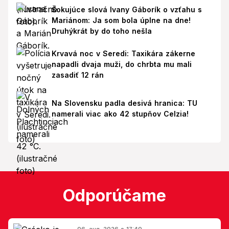
Šokujúce slová Ivany Gáborík o vzťahu s
Mariánom: Ja som bola úplne na dne!
Druhýkrát by do toho nešla
Krvavá noc v Seredi: Taxikára zákerne
napadli dvaja muži, do chrbta mu mali
zasadiť 12 rán
Na Slovensku padla desivá hranica: TU
namerali viac ako 42 stupňov Celzia!
Odporúčame
06. aug. 2026 o 17:40