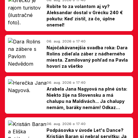
Robíte to za volantom aj vy?
Aleksandar dostal v Grécku 240 €
pokutu: Keď zistil, za čo, úplne
onemel!
06. aug. 2026 o 17:40
Najočakávanejšia svadba roka: Dara
Rolins zdieľala záber z nádherného
miesta. Zamilovaný pohľad na Pavla
hovorí za všetko
06. aug. 2026 o 17:40
Arabela Jana Nagyová na plné ústa:
Niekto žije na Slovensku a má
chalupu na Maldivách... Ja chalupy
nemám, baráky nemám! Odkaz
Slovákom
06. aug. 2026 o 17:40
Podpásovka v úvode Let's Dance?
Kristián Baran si nebral servítku: Ja