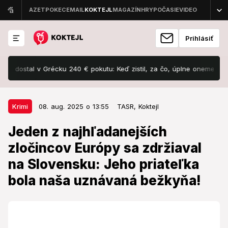
Prihlásiť
tal v Grécku 240 € pokutu: Keď zistil, za čo, úplne onemel!
Šokuj
08. aug. 2025 o 13:55
Krimi
Krimi
08. aug. 2025 o 13:55
TASR,
Koktejl
Jeden z najhľadanejších
Jeden z najhľadanejších
zločincov Európy sa zdržiaval na
zločincov Európy sa zdržiaval
Slovensku: Jeho priateľka bola
na Slovensku: Jeho priateľka
naša uznávaná bežkyňa!
bola naša uznávaná bežkyňa!
Maďarskí policajti ho zadržali v Miškovci, no na päť
hodín im ušiel.