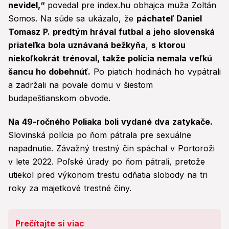
nevidel,“
povedal pre index.hu obhajca muža Zoltán
Somos. Na súde sa ukázalo, že
páchateľ Daniel
Tomasz P. predtým hrával futbal a jeho slovenská
priateľka bola uznávaná bežkyňa
,
s ktorou
niekoľkokrát trénoval, takže polícia nemala veľkú
šancu ho dobehnúť.
Po piatich hodinách ho vypátrali
a zadržali na povale domu v šiestom
budapeštianskom obvode.
Na 49-ročného Poliaka boli vydané dva zatykače.
Slovinská polícia po ňom pátrala pre sexuálne
napadnutie. Závažný trestný čin spáchal v Portoroži
v lete 2022. Poľské úrady po ňom pátrali, pretože
utiekol pred výkonom trestu odňatia slobody na tri
roky za majetkové trestné činy.
Prečítajte si viac