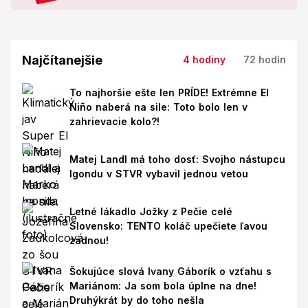
Najčítanejšie
4 hodiny
72 hodín
To najhoršie ešte len PRÍDE! Extrémne El
Niño naberá na sile: Toto bolo len v
zahrievacie kolo?!
Matej Landl má toho dosť: Svojho nástupcu
Igondu v STVR vybavil jednou vetou
Letné lákadlo Jožky z Pečie celé
Slovensko: TENTO koláč upečiete ľavou
zadnou!
Šokujúce slová Ivany Gáborík o vzťahu s
Mariánom: Ja som bola úplne na dne!
Druhýkrát by do toho nešla