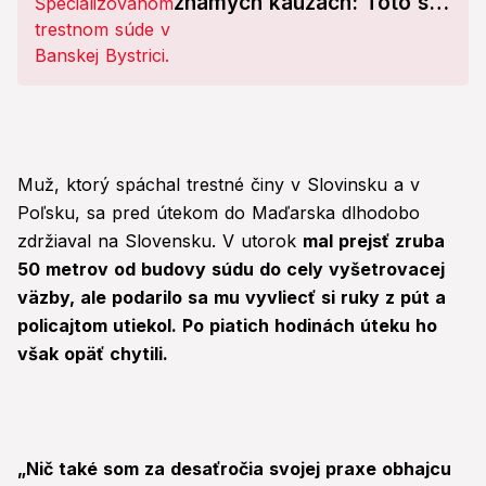
známych kauzách: Toto sa
stalo po dvoch hodinách!
Muž, ktorý spáchal trestné činy v Slovinsku a v
Poľsku, sa pred útekom do Maďarska dlhodobo
zdržiaval na Slovensku. V utorok
mal prejsť zruba
50 metrov od budovy súdu do cely vyšetrovacej
väzby, ale podarilo sa mu vyvliecť si ruky z pút a
policajtom utiekol. Po piatich hodinách úteku ho
však opäť chytili.
„Nič také som za desaťročia svojej praxe obhajcu