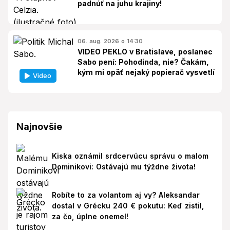
padnúť na juhu krajiny!
06. aug. 2026 o 14:30
VIDEO PEKLO v Bratislave, poslanec
Sabo pení: Pohodinda, nie? Čakám,
kým mi opäť nejaký popierač vysvetlí
Video
Najnovšie
Kiska oznámil srdcervúcu správu o malom
Dominikovi: Ostávajú mu týždne života!
Robíte to za volantom aj vy? Aleksandar
dostal v Grécku 240 € pokutu: Keď zistil,
za čo, úplne onemel!