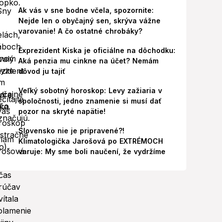
Ak vás v sne bodne včela, spozornite:
Nejde len o obyčajný sen, skrýva vážne
varovanie! A čo ostatné chrobáky?
Exprezident Kiska je oficiálne na dôchodku:
Aká penzia mu cinkne na účet? Nemám
dôvod ju tajiť
Veľký sobotný horoskop: Levy zažiaria v
spoločnosti, jedno znamenie si musí dať
pozor na skryté napätie!
Slovensko nie je pripravené?!
Klimatologička Jarošová po EXTRÉMOCH
varuje: My sme boli naučení, že vydržíme