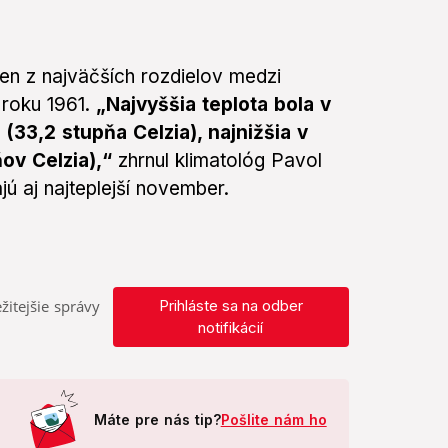
en z najväčších rozdielov medzi
 roku 1961.
„Najvyššia teplota bola v
33,2 stupňa Celzia), najnižšia v
ov Celzia),“
zhrnul klimatológ Pavol
ú aj najteplejší november.
žitejšie správy
Prihláste sa na odber
notifikácií
Máte pre nás tip?
Pošlite nám ho