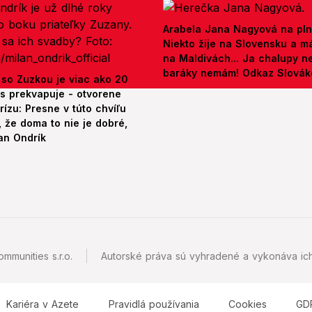
Arabela Jana Nagyová na pln
Niekto žije na Slovensku a m
na Maldivách... Ja chalupy 
baráky nemám! Odkaz Slová
 so Zuzkou je viac ako 20
es prekvapuje - otvorene
rízu: Presne v túto chvíľu
 že doma to nie je dobré,
an Ondrík
mmunities s.r.o.
Autorské práva sú vyhradené a vykonáva ich
Kariéra v Azete
Pravidlá používania
Cookies
GD