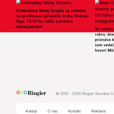
Kriminalista Matej Snopko sa podieľal
na profilovaní sériového vraha Ondreja
Riga: TOTO ho robilo extrémne
nebezpečným!
Vo vzťahu
rokov, dn
priznáva k
som vedel,
hovorí Mil
© 2010 - 2026 Ringier Slovakia Co
Koktejl
O nás
Kontakt
Reklama