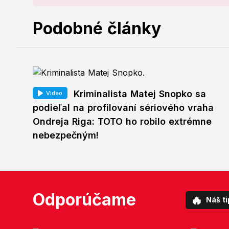
Podobné články
Kriminalista Matej Snopko sa
Video
podieľal na profilovaní sériového vraha
Ondreja Riga: TOTO ho robilo extrémne
nebezpečným!
Odporúčame
🔥
Náš ti