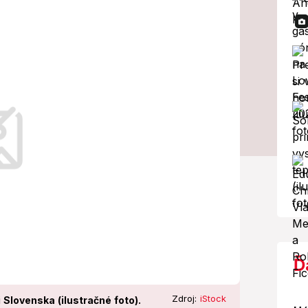
tenie SHMÚ
tko!
aznamenala na Slovensku najvyššia
to 19,7 stupňa Celzia.
Ď
Zdroj:
iStock
Slovenska (ilustračné foto).