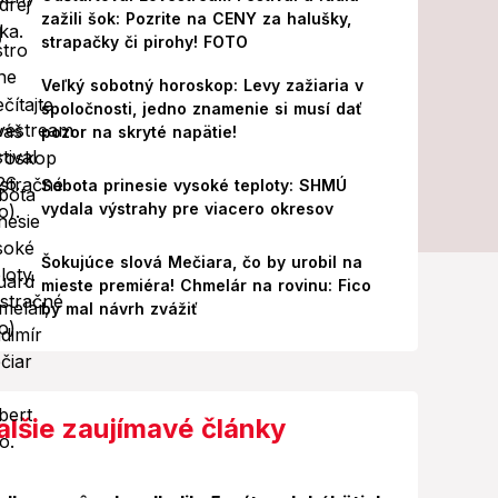
zažili šok: Pozrite na CENY za halušky,
strapačky či pirohy! FOTO
Veľký sobotný horoskop: Levy zažiaria v
spoločnosti, jedno znamenie si musí dať
pozor na skryté napätie!
Sobota prinesie vysoké teploty: SHMÚ
vydala výstrahy pre viacero okresov
Šokujúce slová Mečiara, čo by urobil na
mieste premiéra! Chmelár na rovinu: Fico
by mal návrh zvážiť
alšie zaujímavé články