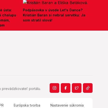
é ústa:
Podpásovka v úvode Let's Dance?
á chalupu
Kristián Baran si nebral servítku: Ja
nemám,
som stratil slová!
kom
 prevádzkovateľ portálu.
PR
Európska tvorba
Nastavenie súkromia