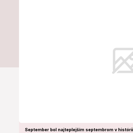
nebol: Hodno
hovorí za vše
V septembri sa podľa jeho slov z
priemerná teplota od roku 1872, a 
September bol najteplejším septembrom v histórii 