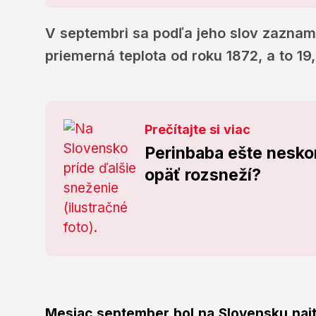
V septembri sa podľa jeho slov zaznam
priemerná teplota od roku 1872, a to 19
Prečítajte si viac
Perinbaba ešte nesko
opäť rozsneží?
Mesiac september bol na Slovensku najt