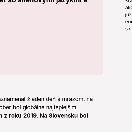
tať so snehovými jazykmi a
aznamenal žiaden deň s mrazom, na
tóber bol globálne najteplejším
en z roku 2019. Na Slovensku bol