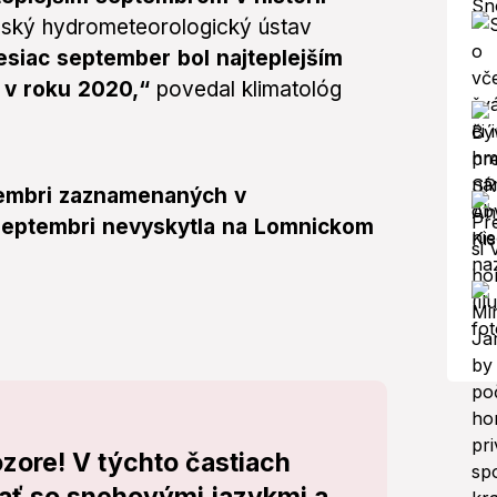
nský hydrometeorologický ústav
siac september bol najteplejším
n v roku 2020,“
povedal klimatológ
tembri zaznamenaných v
v septembri nevyskytla na Lomnickom
ozore! V týchto častiach