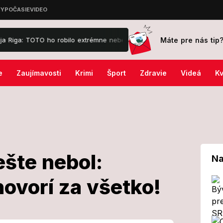
Máte pre nás tip
TOTO ho robilo extrémne nebezpečným!
Ak vás v sne bodne včela, s
e
Zaujímavosti
Krimi
Šport
Zdravie
Videá
Kv
ešte nebol:
Na
ovorí za všetko!
ý tu ešte