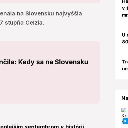
Há
v 
enala na Slovensku najvyššia
mr
,7 stupňa Celzia.
U 
80
nčila: Kedy sa na Slovensku
Tr
ne
Na
eplejším septembrom v histórii