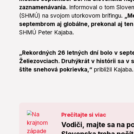
zaznamenávania.
Informoval o tom Slove
(SHMÚ) na svojom utorkovom brífingu.
„Me
septembrom aj globálne, prekonal aj te
SHMÚ Peter Kajaba.
„Rekordných 26 letných dní bolo v sep
Želiezovciach. Druhýkrát v histórii sa 
štíte snehová pokrievka,“
priblížil Kajaba.
Prečítajte si viac
Vodiči, majte sa na p