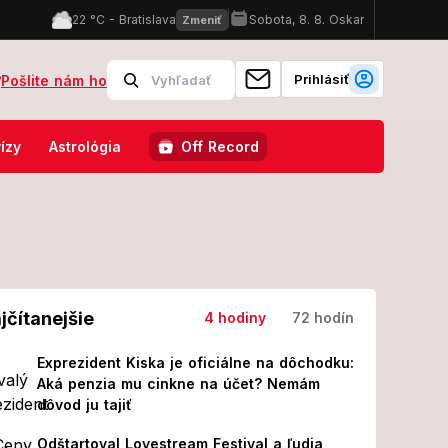
Prihlásiť
?
Pošlite nám ho
pozornite: Nejde len o obyčajný sen, skrýva vážne varovanie! A čo o
ízy
Astrológia
Off Record
jčítanejšie
4 hodiny
72 hodín
Exprezident Kiska je oficiálne na dôchodku:
Aká penzia mu cinkne na účet? Nemám
dôvod ju tajiť
Odštartoval Lovestream Festival a ľudia