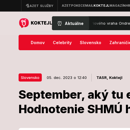
⏰
Aktuálne
ej Snopko sa podieľal na profilovaní sériového vraha Ondreja Riga: 
Domov
Celebrity
Slovensko
Zahraniči
Slovensko
05. dec. 2023 o 12:40
TASR,
Koktejl
September, aký tu 
05. dec. 2023 o 12:40
Slovensko
Hodnotenie SHMÚ h
September, ak