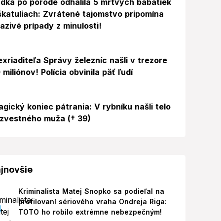
dka po pôrode odhalila 5 mŕtvych bábätiek
škatuliach: Zvrátené tajomstvo pripomína
azivé prípady z minulosti!
exriaditeľa Správy železníc našli v trezore
 miliónov! Polícia obvinila päť ľudí
agický koniec pátrania: V rybníku našli telo
zvestného muža († 39)
jnovšie
Kriminalista Matej Snopko sa podieľal na
profilovaní sériového vraha Ondreja Riga:
TOTO ho robilo extrémne nebezpečným!