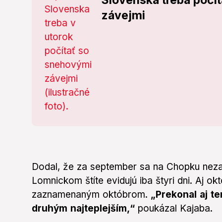
Slovenska treba počí
závejmi
Dodal, že za september sa na Chopku nez
Lomnickom štíte evidujú iba štyri dni. Aj ok
zaznamenaným októbrom.
„Prekonal aj t
druhým najteplejším,“
poukázal Kajaba.