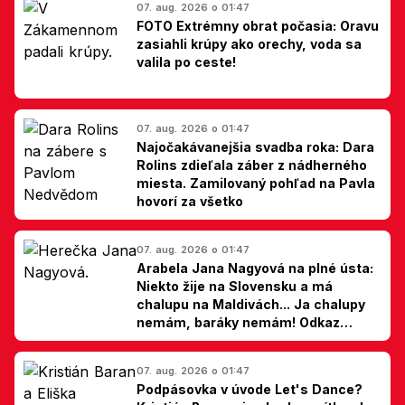
07. aug. 2026 o 01:47
FOTO Extrémny obrat počasia: Oravu
zasiahli krúpy ako orechy, voda sa
valila po ceste!
07. aug. 2026 o 01:47
Najočakávanejšia svadba roka: Dara
Rolins zdieľala záber z nádherného
miesta. Zamilovaný pohľad na Pavla
hovorí za všetko
07. aug. 2026 o 01:47
Arabela Jana Nagyová na plné ústa:
Niekto žije na Slovensku a má
chalupu na Maldivách... Ja chalupy
nemám, baráky nemám! Odkaz
Slovákom
07. aug. 2026 o 01:47
Podpásovka v úvode Let's Dance?