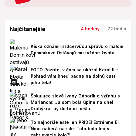
Najčítanejšie
4 hodiny
72 hodín
Kiska oznámil srdcervúcu správu o malom
Dominikovi: Ostávajú mu týždne života!
FOTO Pozrite, v čom sa ukázal Karol III.:
Pohľad vám hneď padne na dolnú časť
jeho tela!
Šokujúce slová Ivany Gáborík o vzťahu s
Mariánom: Ja som bola úplne na dne!
Druhýkrát by do toho nešla
To najhoršie ešte len PRÍDE! Extrémne El
Niño naberá na sile: Toto bolo len v
zahrievacie kolo?!