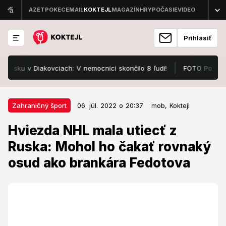
Prihlásiť
u v Diakovciach: V nemocnici skončilo 8 ľudí!
FOTO Pozrite, v čo
06. júl. 2022 o 20:37
Zahraničný šport
Zahraničný šport
06. júl. 2022 o 20:37
mob,
Koktejl
Hviezda NHL mala utiecť z Ruska:
Hviezda NHL mala utiecť z
Mohol ho čakať rovnaký osud ako
Ruska: Mohol ho čakať rovnaký
brankára Fedotova
osud ako brankára Fedotova
Mohol skončiť rovnako ako brankár Ivan Fedotov.