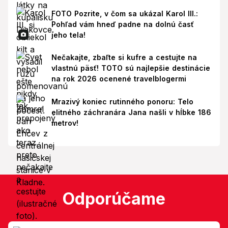
FOTO Pozrite, v čom sa ukázal Karol III.:
Pohľad vám hneď padne na dolnú časť
jeho tela!
Nečakajte, zbaľte si kufre a cestujte na
vlastnú päsť! TOTO sú najlepšie destinácie
na rok 2026 ocenené travelblogermi
Mrazivý koniec rutinného ponoru: Telo
elitného záchranára Jana našli v hĺbke 186
metrov!
Odporúčame