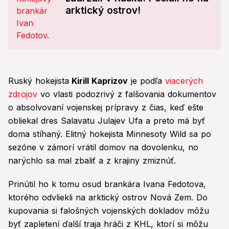
arktický ostrov!
Ruský hokejista
Kirill Kaprizov
je podľa
viacerých
zdrojov
vo vlasti podozrivý z falšovania dokumentov
o absolvovaní vojenskej prípravy z čias, keď ešte
obliekal dres Salavatu Julajev Ufa a preto má byť
doma stíhaný. Elitný hokejista Minnesoty Wild sa po
sezóne v zámorí vrátil domov na dovolenku, no
narýchlo sa mal zbaliť a z krajiny zmiznúť.
Prinútil ho k tomu osud brankára Ivana Fedotova,
ktorého odvliekli na arktický ostrov Nová Zem. Do
kupovania si falošných vojenských dokladov môžu
byť zapletení ďalší traja hráči z KHL, ktorí si môžu