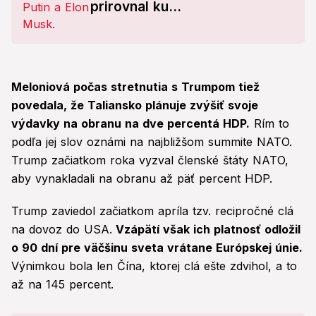
prirovnal ku...
Meloniová počas stretnutia s Trumpom tiež
povedala, že Taliansko plánuje zvýšiť svoje
výdavky na obranu na dve percentá HDP.
Rím to
podľa jej slov oznámi na najbližšom summite NATO.
Trump začiatkom roka vyzval členské štáty NATO,
aby vynakladali na obranu až päť percent HDP.
Trump zaviedol začiatkom apríla tzv. recipročné clá
na dovoz do USA.
Vzápätí však ich platnosť odložil
o 90 dní pre väčšinu sveta vrátane Európskej únie.
Výnimkou bola len Čína, ktorej clá ešte zdvihol, a to
až na 145 percent.