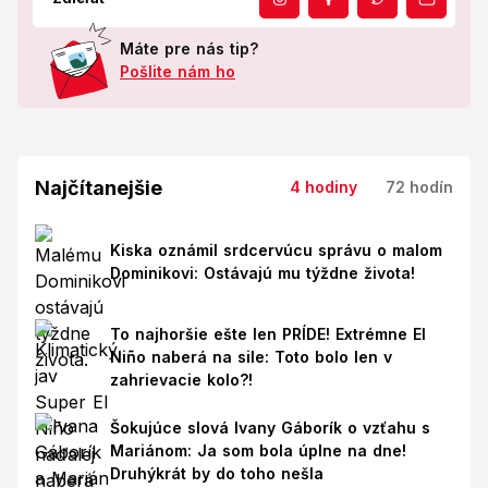
Máte pre nás tip?
Pošlite nám ho
Najčítanejšie
4 hodiny
72 hodín
Kiska oznámil srdcervúcu správu o malom
Dominikovi: Ostávajú mu týždne života!
To najhoršie ešte len PRÍDE! Extrémne El
Niño naberá na sile: Toto bolo len v
zahrievacie kolo?!
Šokujúce slová Ivany Gáborík o vzťahu s
Mariánom: Ja som bola úplne na dne!
Druhýkrát by do toho nešla