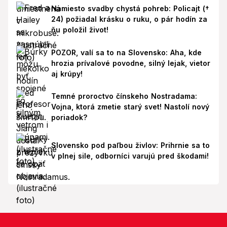
Namiesto svadby chystá pohreb: Policajt (†
24) požiadal krásku o ruku, o pár hodín za
ňu položil život!
POZOR, valí sa to na Slovensko: Aha, kde
hrozia prívalové povodne, silný lejak, vietor
aj krúpy!
Temné proroctvo čínskeho Nostradama:
Vojna, ktorá zmetie starý svet! Nastolí nový
poriadok?
Slovensko pod paľbou živlov: Prihrnie sa to
v plnej sile, odborníci varujú pred škodami!