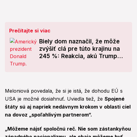
Prečítajte si viac
Biely dom naznačil, že môže
zvýšiť clá pre túto krajinu na
245 %: Reakcia, akú Trump
zrejme nečakal
Meloniová povedala, že si je istá, že dohodu EÚ s
USA je možné dosiahnuť. Uviedla tiež, že
Spojené
štáty sú aj napriek nedávnym krokom v oblasti ciel
na dovoz „spoľahlivým partnerom“.
„Môžeme nájsť spoločnú reč. Nie som zástankyňou
západného nacionalizmu, ale obaja môžeme byť