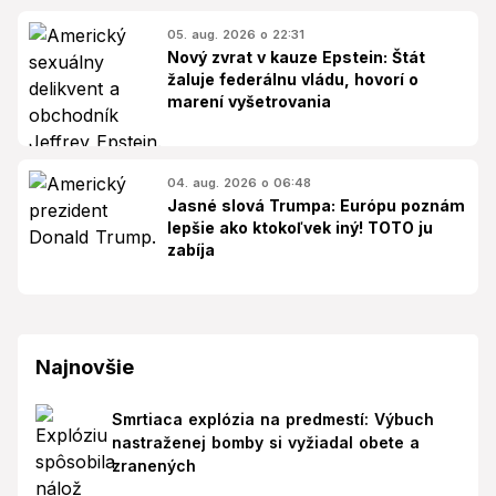
05. aug. 2026 o 22:31
Nový zvrat v kauze Epstein: Štát
žaluje federálnu vládu, hovorí o
marení vyšetrovania
04. aug. 2026 o 06:48
Jasné slová Trumpa: Európu poznám
lepšie ako ktokoľvek iný! TOTO ju
zabíja
Najnovšie
Smrtiaca explózia na predmestí: Výbuch
nastraženej bomby si vyžiadal obete a
zranených