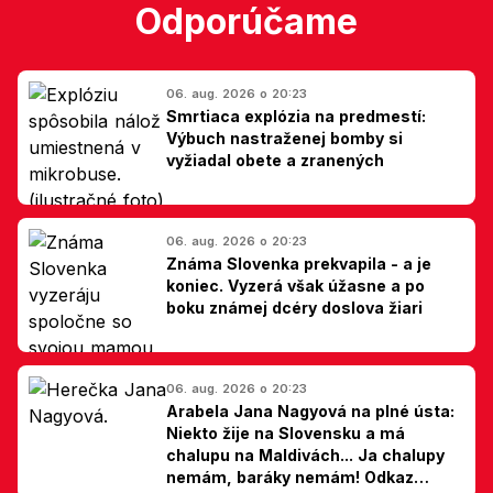
Odporúčame
06. aug. 2026 o 20:23
Smrtiaca explózia na predmestí:
Výbuch nastraženej bomby si
vyžiadal obete a zranených
06. aug. 2026 o 20:23
Známa Slovenka prekvapila - a je
koniec. Vyzerá však úžasne a po
boku známej dcéry doslova žiari
06. aug. 2026 o 20:23
Arabela Jana Nagyová na plné ústa:
Niekto žije na Slovensku a má
chalupu na Maldivách... Ja chalupy
nemám, baráky nemám! Odkaz