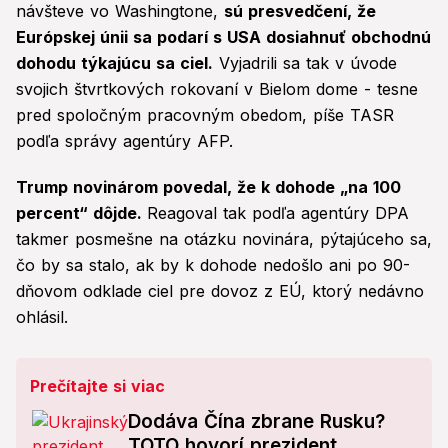
návšteve vo Washingtone,
sú presvedčení, že
Európskej únii sa podarí s USA dosiahnuť obchodnú
dohodu týkajúcu sa ciel.
Vyjadrili sa tak v úvode
svojich štvrtkových rokovaní v Bielom dome - tesne
pred spoločným pracovným obedom, píše TASR
podľa správy agentúry AFP.
Trump novinárom povedal, že k dohode „na 100
percent“ dôjde.
Reagoval tak podľa agentúry DPA
takmer posmešne na otázku novinára, pýtajúceho sa,
čo by sa stalo, ak by k dohode nedošlo ani po 90-
dňovom odklade ciel pre dovoz z EÚ, ktorý nedávno
ohlásil.
Prečítajte si viac
Dodáva Čína zbrane Rusku?
TOTO hovorí prezident