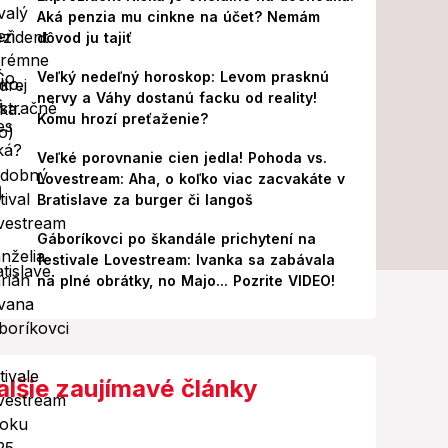
Aká penzia mu cinkne na účet? Nemám
dôvod ju tajiť
Veľký nedeľný horoskop: Levom prasknú
nervy a Váhy dostanú facku od reality!
Komu hrozí preťaženie?
Veľké porovnanie cien jedla! Pohoda vs.
Lovestream: Aha, o koľko viac zacvakáte v
Bratislave za burger či langoš
Gáboríkovci po škandále prichytení na
festivale Lovestream: Ivanka sa zabávala
na plné obrátky, no Majo... Pozrite VIDEO!
alšie zaujímavé články