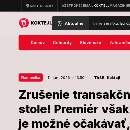
⏰
Aktuálne
 Byl jednou jeden polda, herec si neberie servítku: Európa sa rúti do
Domov
Celebrity
Slovensko
Zahraniči
Ekonomika
11. jún. 2026 o 13:50
TASR,
Koktejl
Zrušenie transakčn
11. jún. 2026 o 13:50
Ekonomika
stole! Premiér však
Zrušenie tran
je možné očakávať, 