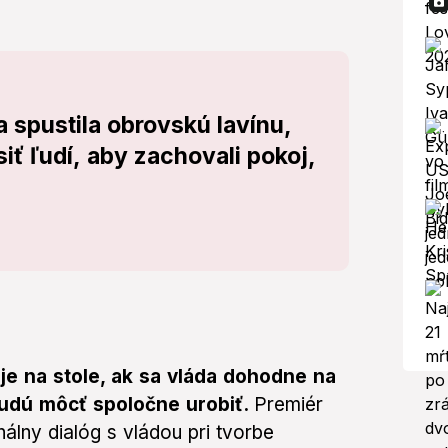
spustila obrovskú lavínu,
ť ľudí, aby zachovali pokoj,
je na stole, ak sa vláda dohodne na
 budú môcť spoločne urobiť.
Premiér
lny dialóg s vládou pri tvorbe