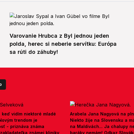
Varovanie Hrubca z Byl jednou jeden
polda, herec si neberie servítku: Európa
sa rúti do záhuby!
p
, keď vidím niektoré mladé
Arabela Jana Nagyová na pln
 Novým trendom je
Niekto žije na Slovensku a m
osť - priznáva známa
na Maldivách... Ja chalupy 
zakladateľka známej kliniky
baráky nemám! Odkaz Slová