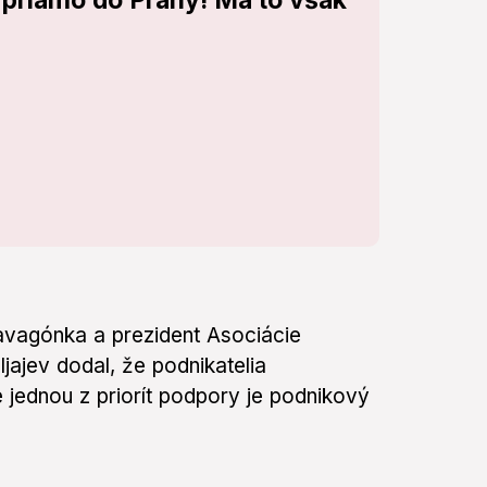
 priamo do Prahy! Má to však
avagónka a prezident Asociácie
ajev dodal, že podnikatelia
jednou z priorít podpory je podnikový