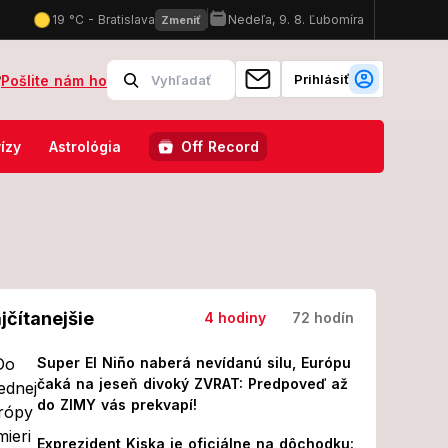
Prihlásiť
?
Pošlite nám ho
oroba sa šíri ďalej, opísal nepredstaviteľnú bolesť!
Priznanie ml
ízy
Astrológia
Off Record
jčítanejšie
4 hodiny
72 hodín
Super El Niño naberá nevídanú silu, Európu
čaká na jeseň divoký ZVRAT: Predpoveď až
do ZIMY vás prekvapí!
Exprezident Kiska je oficiálne na dôchodku: