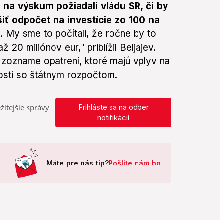
na výskum požiadali vládu SR, či by
iť odpočet na investície zo 100 na
d. My sme to počítali, že ročne by to
20 miliónov eur,“ priblížil Beljajev.
 zozname opatrení, ktoré majú vplyv na
losti so štátnym rozpočtom.
žitejšie správy
Prihláste sa na odber
notifikácií
Máte pre nás tip?
Pošlite nám ho