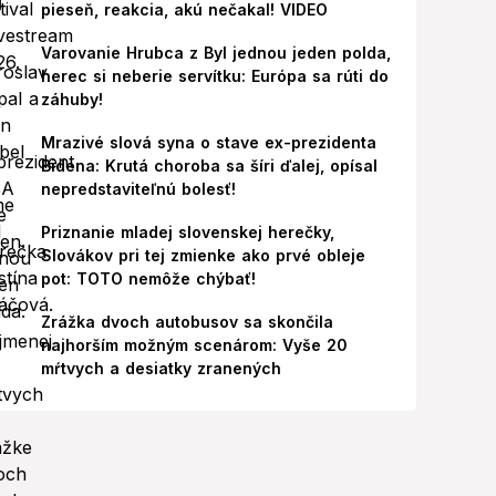
pieseň, reakcia, akú nečakal! VIDEO
Varovanie Hrubca z Byl jednou jeden polda,
herec si neberie servítku: Európa sa rúti do
záhuby!
Mrazivé slová syna o stave ex-prezidenta
Bidena: Krutá choroba sa šíri ďalej, opísal
nepredstaviteľnú bolesť!
Priznanie mladej slovenskej herečky,
Slovákov pri tej zmienke ako prvé obleje
pot: TOTO nemôže chýbať!
Zrážka dvoch autobusov sa skončila
najhorším možným scenárom: Vyše 20
mŕtvych a desiatky zranených