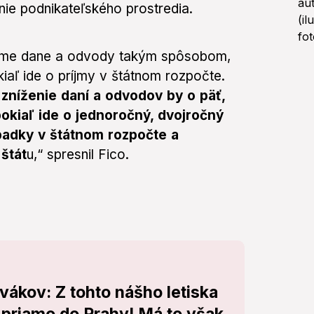
nie podnikateľského prostredia.
ížime dane a odvody takým spôsobom,
okiaľ ide o príjmy v štátnom rozpočte.
zníženie daní a odvodov by o päť,
pokiaľ ide o jednoročný, dvojročný
padky v štátnom rozpočte a
štát
u,“ spresnil Fico.
vákov: Z tohto nášho letiska