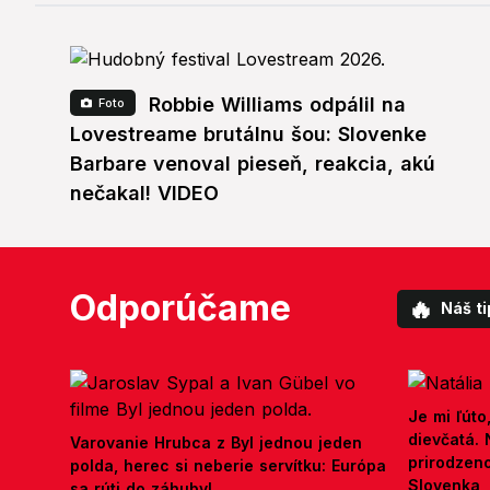
Robbie Williams odpálil na
Foto
Lovestreame brutálnu šou: Slovenke
Barbare venoval pieseň, reakcia, akú
nečakal! VIDEO
Odporúčame
🔥
Náš ti
Je mi ľúto
dievčatá.
Varovanie Hrubca z Byl jednou jeden
prirodzen
polda, herec si neberie servítku: Európa
Slovenka, 
sa rúti do záhuby!