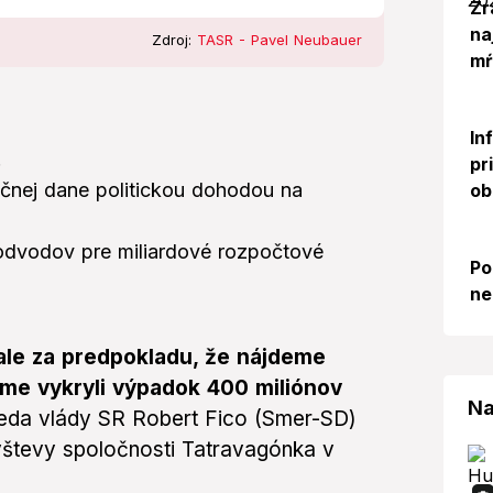
Zr
na
Zdroj:
TASR - Pavel Neubauer
mŕ
In
.
pr
kčnej dane politickou dohodou na
ob
 odvodov pre miliardové rozpočtové
Po
ne
ale za predpokladu, že nájdeme
sme vykryli výpadok 400 miliónov
Na
seda vlády SR Robert Fico (Smer-SD)
vštevy spoločnosti Tatravagónka v