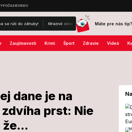
Máte pre nás tip
 záhuby!
Mrazivé slová syna o stave ex-prezidenta Bidena: Krutá ch
e
Zaujímavosti
Krimi
Šport
Zdravie
Videá
Kv
ej dane je na
Na
 zdvíha prst: Nie
sakčnej dane je
že...