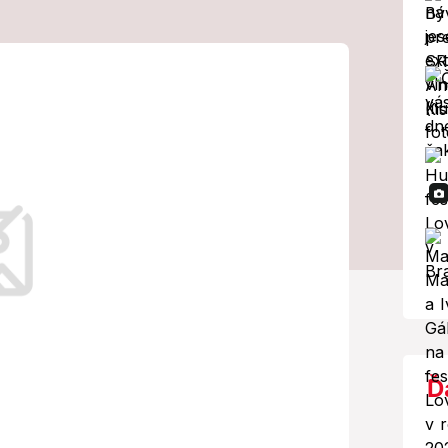
miér však
Nie je možné
..
k?
Ď