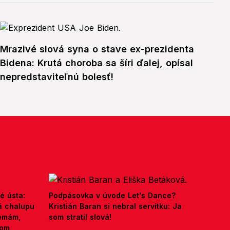
Mrazivé slová syna o stave ex-prezidenta
Bidena: Krutá choroba sa šíri ďalej, opísal
nepredstaviteľnú bolesť!
é ústa:
Podpásovka v úvode Let's Dance?
á chalupu
Kristián Baran si nebral servítku: Ja
nemám,
som stratil slová!
kom