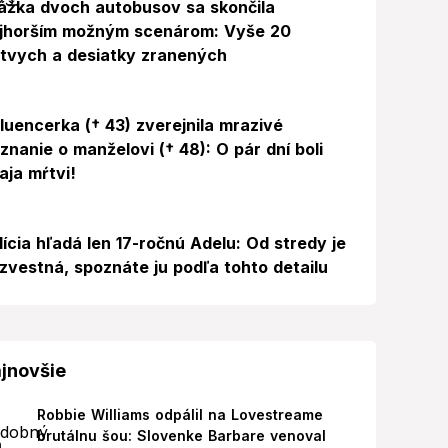
ážka dvoch autobusov sa skončila
jhorším možným scenárom: Vyše 20
tvych a desiatky zranených
Foto
fluencerka († 43) zverejnila mrazivé
iznanie o manželovi († 48): O pár dní boli
aja mŕtvi!
lícia hľadá len 17-ročnú Adelu: Od stredy je
zvestná, spoznáte ju podľa tohto detailu
jnovšie
Robbie Williams odpálil na Lovestreame
brutálnu šou: Slovenke Barbare venoval