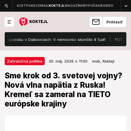
Prihlásiť
isku v Diakovciach: V nemocnici skončilo 8 ľudí!
FOTO Pozrite, 
30. máj. 2026 o 11:00
Zahraničná politika
Zahraničná politika
30. máj. 2026 o 11:00
mob,
Koktejl
Sme krok od 3. svetovej vojny?
Sme krok od 3. svetovej vojny?
Nová vlna napätia z Ruska!
Nová vlna napätia z Ruska!
Kremeľ sa zameral na TIETO
Kremeľ sa zameral na TIETO
európske krajiny
európske krajiny
Rusi sa vyhrážajú viacerým európskym štátom.