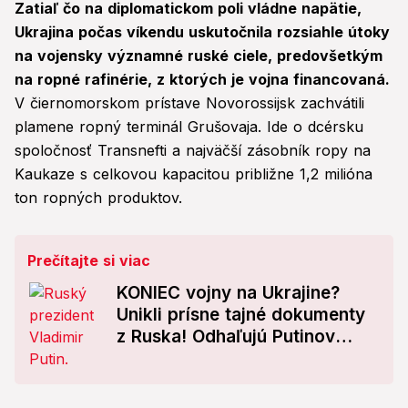
Zatiaľ čo na diplomatickom poli vládne napätie,
Ukrajina počas víkendu uskutočnila rozsiahle útoky
na vojensky významné ruské ciele, predovšetkým
na ropné rafinérie, z ktorých je vojna financovaná.
V čiernomorskom prístave Novorossijsk zachvátili
plamene ropný terminál Grušovaja. Ide o dcérsku
spoločnosť Transnefti a najväčší zásobník ropy na
Kaukaze s celkovou kapacitou približne 1,2 milióna
ton ropných produktov.
Prečítajte si viac
KONIEC vojny na Ukrajine?
Unikli prísne tajné dokumenty
z Ruska! Odhaľujú Putinov
nový plán?