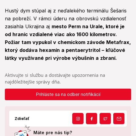
Hustý dym stúpal aj z neďalekého terminálu Šešaris
na pobreží. V rámci úderu na obrovskú vzdialenosť
zasiahla Ukrajina aj
mesto Perm na Urale, ktoré je
od hraníc vzdialené viac ako 1600 kilometrov.
Požiar tam vypukol v chemickom závode Metafrax,
ktorý dodáva hexamín a pentaerytritol – kľúčové
látky využívané pri výrobe výbušnín a zbraní.
Aktivujte si službu a dostávajte upozornenia na
najdôležitejšie správy dňa.
Prihláste sa na odber notifikácií
Zdieľať
Máte pre nás tip?