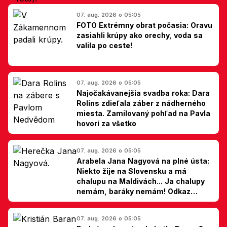
07. aug. 2026 o 05:05
FOTO Extrémny obrat počasia: Oravu
zasiahli krúpy ako orechy, voda sa
valila po ceste!
07. aug. 2026 o 05:05
Najočakávanejšia svadba roka: Dara
Rolins zdieľala záber z nádherného
miesta. Zamilovaný pohľad na Pavla
hovorí za všetko
07. aug. 2026 o 05:05
Arabela Jana Nagyová na plné ústa:
Niekto žije na Slovensku a má
chalupu na Maldivách... Ja chalupy
nemám, baráky nemám! Odkaz
Slovákom
07. aug. 2026 o 05:05