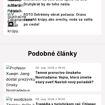
Druhýkrát by do toho nešla
FOTO Extrémny obrat počasia: Oravu
zasiahli krúpy ako orechy, voda sa valila
po ceste!
Podobné články
06. aug. 2026 o 19:00
Temné proroctvo čínskeho
Nostradama: Vojna, ktorá zmetie
starý svet! Nastolí nový poriadok?
06. aug. 2026 o 18:00
Tragédia v turistickom raji: Chlapec