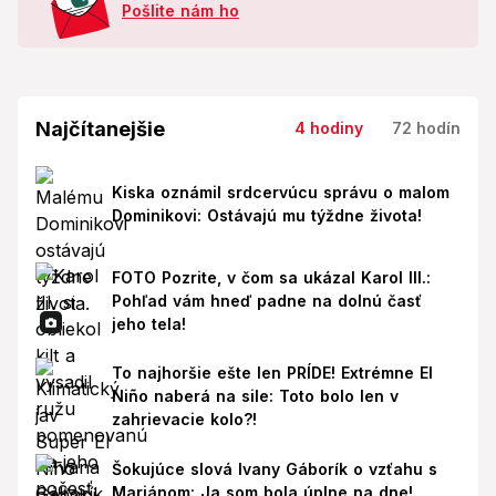
Pošlite nám ho
Najčítanejšie
4 hodiny
72 hodín
Kiska oznámil srdcervúcu správu o malom
Dominikovi: Ostávajú mu týždne života!
FOTO Pozrite, v čom sa ukázal Karol III.:
Pohľad vám hneď padne na dolnú časť
jeho tela!
To najhoršie ešte len PRÍDE! Extrémne El
Niño naberá na sile: Toto bolo len v
zahrievacie kolo?!
Šokujúce slová Ivany Gáborík o vzťahu s
Mariánom: Ja som bola úplne na dne!