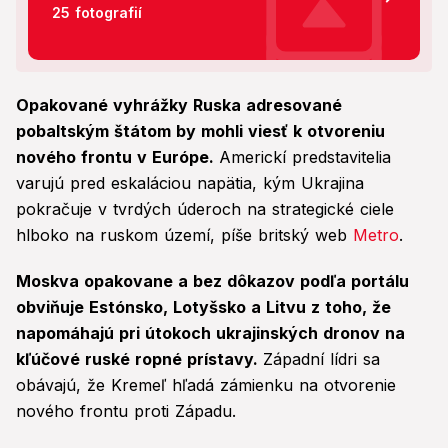
25 fotografií
Opakované vyhrážky Ruska adresované
pobaltským štátom by mohli viesť k otvoreniu
nového frontu v Európe.
Americkí predstavitelia
varujú pred eskaláciou napätia, kým Ukrajina
pokračuje v tvrdých úderoch na strategické ciele
hlboko na ruskom území, píše britský web
Metro
.
Moskva opakovane a bez dôkazov podľa portálu
obviňuje Estónsko, Lotyšsko a Litvu z toho, že
napomáhajú pri útokoch ukrajinských dronov na
kľúčové ruské ropné prístavy.
Západní lídri sa
obávajú, že Kremeľ hľadá zámienku na otvorenie
nového frontu proti Západu.