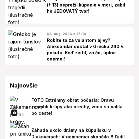
(† 13) neprežil kúpanie v mori, zabil
ho JEDOVATÝ tvor!
06. aug. 2026 o 17:00
Robíte to za volantom aj vy?
Aleksandar dostal v Grécku 240 €
pokutu: Keď zistil, za čo, úplne
onemel!
Najnovšie
FOTO Extrémny obrat počasia: Oravu
zasiahli krúpy ako orechy, voda sa valila
po ceste!
Záhada okolo drámy na kúpalisku v
Diakovciach: V nemocnici skončilo 8 ľudí!