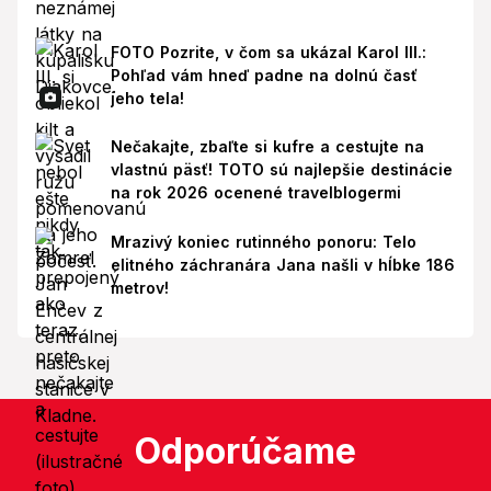
FOTO Pozrite, v čom sa ukázal Karol III.:
Pohľad vám hneď padne na dolnú časť
jeho tela!
Nečakajte, zbaľte si kufre a cestujte na
vlastnú päsť! TOTO sú najlepšie destinácie
na rok 2026 ocenené travelblogermi
Mrazivý koniec rutinného ponoru: Telo
elitného záchranára Jana našli v hĺbke 186
metrov!
Odporúčame