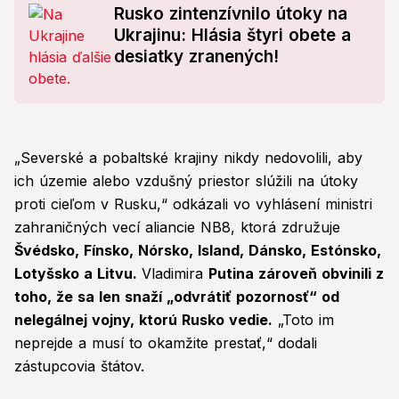
Rusko zintenzívnilo útoky na
Ukrajinu: Hlásia štyri obete a
desiatky zranených!
„Severské a pobaltské krajiny nikdy nedovolili, aby
ich územie alebo vzdušný priestor slúžili na útoky
proti cieľom v Rusku,“ odkázali vo vyhlásení ministri
zahraničných vecí aliancie NB8, ktorá združuje
Švédsko, Fínsko, Nórsko, Island, Dánsko, Estónsko,
Lotyšsko a Litvu.
Vladimira
Putina zároveň obvinili z
toho, že sa len snaží „odvrátiť pozornosť“ od
nelegálnej vojny, ktorú Rusko vedie.
„Toto im
neprejde a musí to okamžite prestať,“ dodali
zástupcovia štátov.