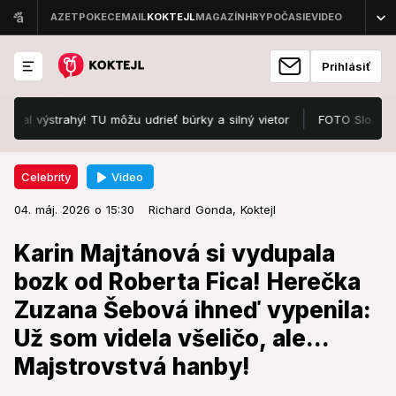
Prihlásiť
ýstrahy! TU môžu udrieť búrky a silný vietor
FOTO Slováci zúria p
Video
Celebrity
04. máj. 2026 o 15:30
Celebrity
04. máj. 2026 o 15:30
Karin Majtánová si vydupala bozk
Richard Gonda,
Koktejl
od Roberta Fica! Herečka Zuzana
Karin Majtánová si vydupala
Šebová ihneď vypenila: Už som
bozk od Roberta Fica! Herečka
videla všeličo, ale... Majstrovstvá
Zuzana Šebová ihneď vypenila:
hanby!
Už som videla všeličo, ale...
Drsný náklad!
Majstrovstvá hanby!