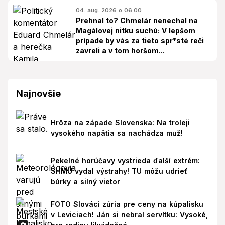
04. aug. 2026 o 06:00
Prehnal to? Chmelár nenechal na
Magálovej nitku suchú: V lepšom
prípade by vás za tieto spr*sté reči
zavreli a v tom horšom...
Najnovšie
Hrôza na západe Slovenska: Na troleji
vysokého napätia sa nachádza muž!
Pekelné horúčavy vystrieda ďalší extrém:
SHMÚ vydal výstrahy! TU môžu udrieť
búrky a silný vietor
FOTO Slováci zúria pre ceny na kúpalisku
v Leviciach! Ján si nebral servítku: Vysoké,