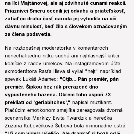
na líci Majtánovej, ale aj zdvihnuté cunami reakcií.
Priaznivci Smeru ocenili jej odvahu a priateľskosť,
zatiaľ čo druhá časť národa jej vyhodila na oči
dávnu minulosť, keď žila s človekom označovaným
za člena podsvetia.
Na roztopašnej moderátorke v komentároch
nenechali jednu nitku suchú ani najhlasnejší kritici
koalície z radov umelcov. Na instagramovom účte
exmoderátora Rasťa Ilieva si vylial "hejt" napríklad
spevák Lukáš Adamec:
"Ctjb... Pán premiér, pán
premiér. Šípkou bez rúk prerazené dno
vypusteného bazéna. Okrem toho aspoň 73
prekliatí od 'geriabitches',"
napísal muzikant.
Plačúcim emotikonom smajlíka zareagovala dvorná
scenáristka Markízy Ewita Twardzik a herečka
Zuzana Kubovčíková Šebová bola mimoriadne ostrá.
"Už som videla všeličo. Ale drankať si bozk od F...