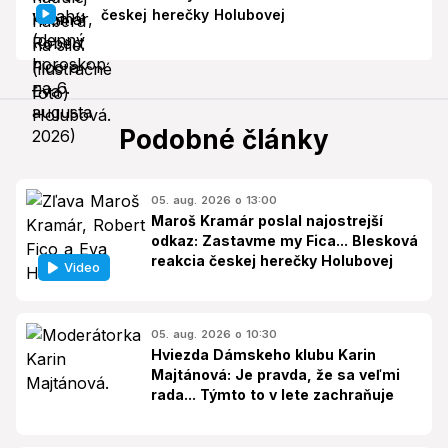
českej herečky Holubovej
Podobné články
05. aug. 2026 o 13:00
Maroš Kramár poslal najostrejší
odkaz: Zastavme my Fica... Blesková
reakcia českej herečky Holubovej
Video
05. aug. 2026 o 10:30
Hviezda Dámskeho klubu Karin
Majtánová: Je pravda, že sa veľmi
rada... Týmto to v lete zachraňuje