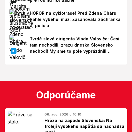
pre rodinu likvidačné
HOROR na cyklotrase! Pred Zdena Cháru
náhle vybehol muž: Zasahovala záchranka
aj polícia
Tvrdé slová dirigenta Vlada Valoviča: Česi
tam nechodili, zrazu dneska Slovensko
nechodí! My sme to pole vyprázdnili
zbytočne
Odporúčame
06. aug. 2026 o 10:10
Hrôza na západe Slovenska: Na
troleji vysokého napätia sa nachádza