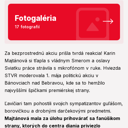
Fotogaléria
17 fotografií
Za bezprostrednú akciu prišla tvrdá reakcia! Karin
Majtánová si tľapla s vládnym Smerom a oslavy
Sviatku práce strávila s mikrofónom v ruke. Hviezda
STVR moderovala 1. mája politickú akciu v
Bánovciach nad Bebravou, kde sa to hemžilo
najvyššími špičkami premiérskej strany.
Ľavičiari tam pohostili svojich sympatizantov guľášom,
borovičkou a drobnými darčekovými predmetmi.
Majtánová mala za úlohu prihovárať sa fanúšikom
strany, ktorých do centra diania priviezlo