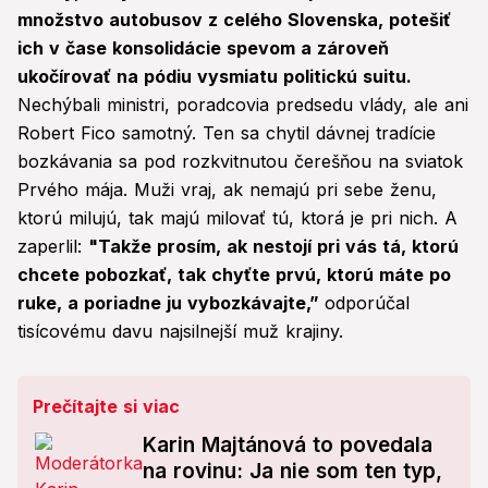
množstvo autobusov z celého Slovenska, potešiť
ich v čase konsolidácie spevom a zároveň
ukočírovať na pódiu vysmiatu politickú suitu.
Nechýbali ministri, poradcovia predsedu vlády, ale ani
Robert Fico samotný. Ten sa chytil dávnej tradície
bozkávania sa pod rozkvitnutou čerešňou na sviatok
Prvého mája. Muži vraj, ak nemajú pri sebe ženu,
ktorú milujú, tak majú milovať tú, ktorá je pri nich. A
zaperlil:
"Takže prosím, ak nestojí pri vás tá, ktorú
chcete pobozkať, tak chyťte prvú, ktorú máte po
ruke, a poriadne ju vybozkávajte,”
odporúčal
tisícovému davu najsilnejší muž krajiny.
Prečítajte si viac
Karin Majtánová to povedala
na rovinu: Ja nie som ten typ,