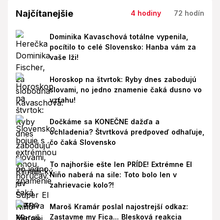
Najčítanejšie
4 hodiny
72 hodín
Dominika Kavaschová totálne vypenila,
pocítilo to celé Slovensko: Hanba vám za
vaše lži!
Horoskop na štvrtok: Ryby dnes zabodujú
slovami, no jedno znamenie čaká dusno vo
vzťahu!
Dočkáme sa KONEČNE dažďa a
ochladenia? Štvrtková predpoveď odhaľuje,
čo čaká Slovensko
To najhoršie ešte len PRÍDE! Extrémne El
Niño naberá na sile: Toto bolo len v
zahrievacie kolo?!
Maroš Kramár poslal najostrejší odkaz:
Zastavme my Fica... Blesková reakcia