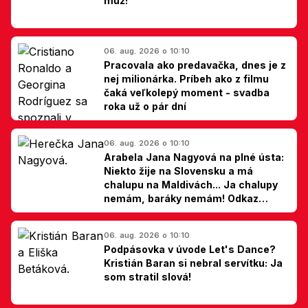
muž!
06. aug. 2026 o 10:10
Pracovala ako predavačka, dnes je z
nej milionárka. Príbeh ako z filmu
čaká veľkolepý moment - svadba
roka už o pár dní
06. aug. 2026 o 10:10
Arabela Jana Nagyová na plné ústa:
Niekto žije na Slovensku a má
chalupu na Maldivách... Ja chalupy
nemám, baráky nemám! Odkaz
Slovákom
06. aug. 2026 o 10:10
Podpásovka v úvode Let's Dance?
Kristián Baran si nebral servítku: Ja
som stratil slová!