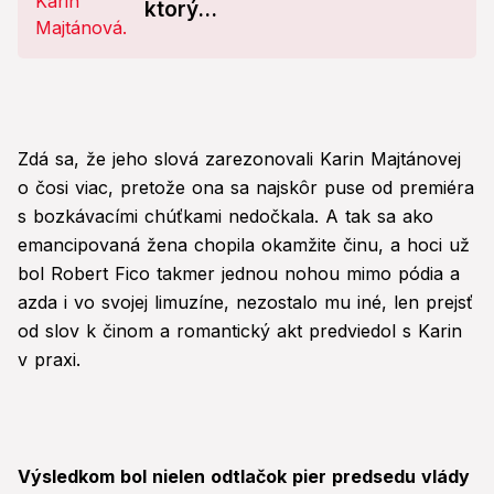
ktorý...
Zdá sa, že jeho slová zarezonovali Karin Majtánovej
o čosi viac, pretože ona sa najskôr puse od premiéra
s bozkávacími chúťkami nedočkala. A tak sa ako
emancipovaná žena chopila okamžite činu, a hoci už
bol Robert Fico takmer jednou nohou mimo pódia a
azda i vo svojej limuzíne, nezostalo mu iné, len prejsť
od slov k činom a romantický akt predviedol s Karin
v praxi.
Výsledkom bol nielen odtlačok pier predsedu vlády