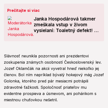
Prečítajte si viac
Janka Hospodárová takmer
zmeškala vstup v živom
vysielaní: Toaletný defekt! Čo
sa jej stalo?!
Slávnosť neunikla pozornosti ani prezidentovi
zoskupenia známych osobností Československý lev.
Jozef Oklamčák na akcii vyvetral hneď niekoľko jej
členov. Bol ním napríklad bývalý hokejový mág Jozef
Golonka, ktorého pred pár mesiacmi potrápili
zdravotné ťažkosti. Spoločnosť priateľov mu
evidentne prospieva a úsmevom, ani pohárikom s
miestnou chuťovkou nešetril.