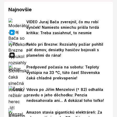
Najnovšie
VIDEO Juraj Bača zverejnil, čo mu robí
synček! Namiesto smiechu prišla tvrdá
kritika: Treba zasiahnuť, to nesmie
Peklo pri Brezne: Rozsiahly požiar pohltil
päť domov, desiatky hasičov bojovali s
plameňmi do rána!
Predpoveď počasia na sobotu: Teploty
vystúpia na 33 °C, túto časť Slovenska
čaká chladné prekvapenie!
Vdova po Jiřím Menzelovi († 82) odhalila
pravdu o jeho dôchodku: Penzia
nedosahovala ani... A dokázal toho toľko!
Amazon stavia gigantickú elektráreň: Za