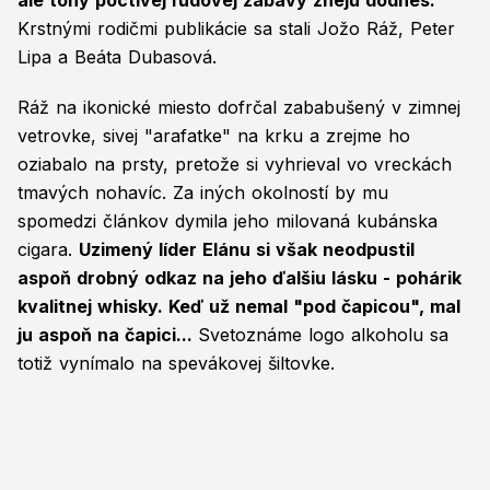
ale tóny poctivej ľudovej zábavy znejú dodnes.
Krstnými rodičmi publikácie sa stali Jožo Ráž, Peter
Lipa a Beáta Dubasová.
Ráž na ikonické miesto dofrčal zababušený v zimnej
vetrovke, sivej "arafatke" na krku a zrejme ho
oziabalo na prsty, pretože si vyhrieval vo vreckách
tmavých nohavíc. Za iných okolností by mu
spomedzi článkov dymila jeho milovaná kubánska
cigara.
Uzimený líder Elánu si však neodpustil
aspoň drobný odkaz na jeho ďalšiu lásku - pohárik
kvalitnej whisky. Keď už nemal "pod čapicou", mal
ju aspoň na čapici...
Svetoznáme logo alkoholu sa
totiž vynímalo na spevákovej šiltovke.