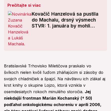
Prečítajte si viac
Kovačič Hanzelová sa pustila
do Machalu, drsný výsmech
STVR: 1. januára by mohli
vysielať...
Bratislavské Trhovisko Miletičova praskalo vo
švíkoch nielen kvôli ľuďom zháňajúcim si zásoby do
svojich chladničiek a špajzí. Na návštevu ich zlákal aj
krst knihy o skupine Lojzo, ktorá vznikla v
osemdesiatych rokoch minulého storočia.
Jej
niekdajší frontman Marián Kochanský († 50)
podľahol onkologickému ochoreniu v apríli 2006,