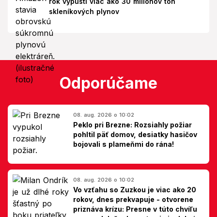
rok vypustí viac ako 30 miliónov ton
skleníkových plynov
Odporúčame
08. aug. 2026 o 10:02
Peklo pri Brezne: Rozsiahly požiar
pohltil päť domov, desiatky hasičov
bojovali s plameňmi do rána!
08. aug. 2026 o 10:02
Vo vzťahu so Zuzkou je viac ako 20
rokov, dnes prekvapuje - otvorene
priznáva krízu: Presne v túto chvíľu