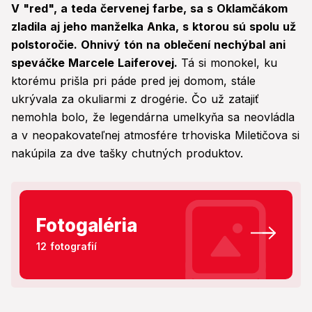
V "red", a teda červenej farbe, sa s Oklamčákom
zladila aj jeho manželka Anka, s ktorou sú spolu už
polstoročie. Ohnivý tón na oblečení nechýbal ani
speváčke Marcele Laiferovej.
Tá si monokel, ku
ktorému prišla pri páde pred jej domom, stále
ukrývala za okuliarmi z drogérie. Čo už zatajiť
nemohla bolo, že legendárna umelkyňa sa neovládla
a v neopakovateľnej atmosfére trhoviska Miletičova si
nakúpila za dve tašky chutných produktov.
Fotogaléria
12 fotografií