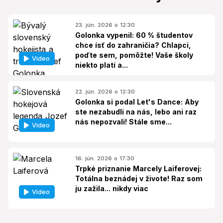
23. jún. 2026 o 12:30
Golonka vypenil: 60 % študentov
chce ísť do zahraničia? Chlapci,
poďte sem, pomôžte! Vaše školy
Video
niekto platí a...
22. jún. 2026 o 12:30
Golonka si podal Let's Dance: Aby
ste nezabudli na nás, lebo ani raz
nás nepozvali! Stále sme...
Video
16. jún. 2026 o 17:30
Trpké priznanie Marcely Laiferovej:
Totálna beznádej v živote! Raz som
ju zažila... nikdy viac
Video