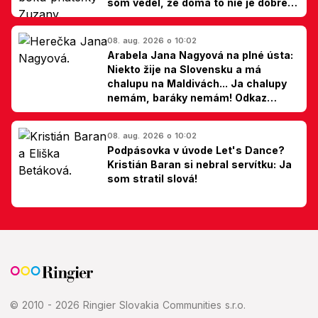
som vedel, že doma to nie je dobré,
hovorí Milan Ondrík
08. aug. 2026 o 10:02
Arabela Jana Nagyová na plné ústa:
Niekto žije na Slovensku a má
chalupu na Maldivách... Ja chalupy
nemám, baráky nemám! Odkaz
Slovákom
08. aug. 2026 o 10:02
Podpásovka v úvode Let's Dance?
Kristián Baran si nebral servítku: Ja
som stratil slová!
© 2010 - 2026 Ringier Slovakia Communities s.r.o.