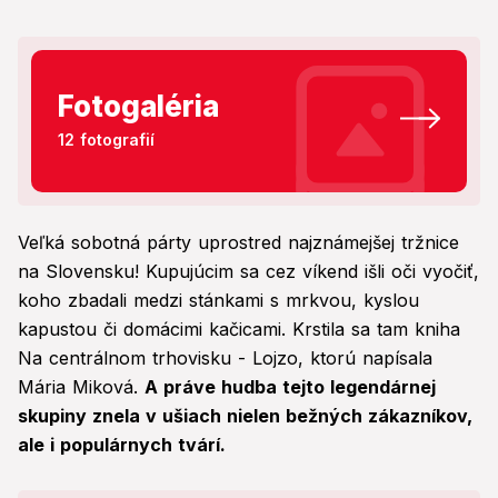
Fotogaléria
12 fotografií
Veľká sobotná párty uprostred najznámejšej tržnice
na Slovensku! Kupujúcim sa cez víkend išli oči vyočiť,
koho zbadali medzi stánkami s mrkvou, kyslou
kapustou či domácimi kačicami. Krstila sa tam kniha
Na centrálnom trhovisku - Lojzo, ktorú napísala
Mária Miková.
A práve hudba tejto legendárnej
skupiny znela v ušiach nielen bežných zákazníkov,
ale i populárnych tvárí.