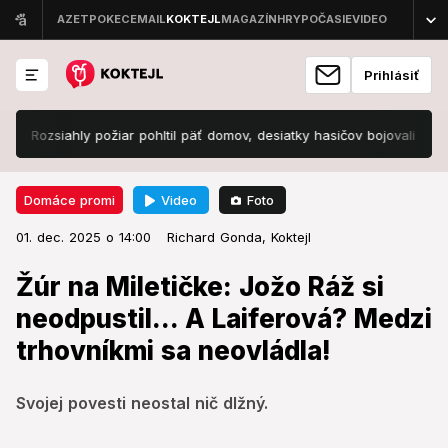
Prihlásiť
ozsiahly požiar pohltil päť domov, desiatky hasičov bojovali s plameňm
Video
Foto
Domáce promi
01. dec. 2025 o 14:00
Domáce promi
01. dec. 2025 o 14:00
Žúr na Miletičke: Jožo Ráž si
Richard Gonda,
Koktejl
neodpustil... A Laiferová? Medzi
Žúr na Miletičke: Jožo Ráž si
trhovníkmi sa neovládla!
neodpustil... A Laiferová? Medzi
trhovníkmi sa neovládla!
Svojej povesti neostal nič dlžný.
Svojej povesti neostal nič dlžný.