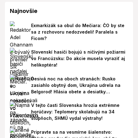
Najnovšie
Exmarkizák sa obul do Mečiara: ČO by ste
sa z rozhovoru nedozvedeli! Paralela s
Ficom?
Slovenskí hasiči bojujú s ničivými požiarmi
vo Francúzsku: Do akcie musela vyraziť aj
helikoptéra!
Desivá noc na oboch stranách: Rusko
zasiahlo obytný dom, Ukrajina udrela na
Belgorod! Hlásia obete a desiatky
zranených
V tejto časti Slovenska hrozia extrémne
horúčavy: Teplomery skolabujú na 34
stupňoch, SHMÚ vydal výstrahy!
Pripravte sa na vesmírne šialenstvo: