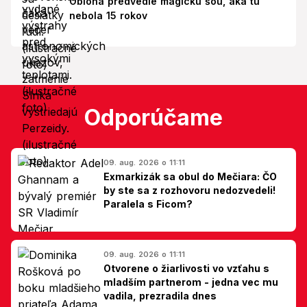
Obloha predvedie magickú šou, aká tu
nebola 15 rokov
Odporúčame
09. aug. 2026 o 11:11
Exmarkizák sa obul do Mečiara: ČO
by ste sa z rozhovoru nedozvedeli!
Paralela s Ficom?
09. aug. 2026 o 11:11
Otvorene o žiarlivosti vo vzťahu s
mladším partnerom - jedna vec mu
vadila, prezradila dnes