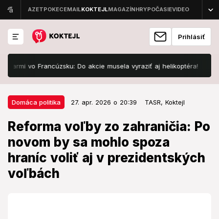
Prihlásiť
armi vo Francúzsku: Do akcie musela vyraziť aj helikoptéra!
Desivá
27. apr. 2026 o 20:39
Domáca politika
Domáca politika
27. apr. 2026 o 20:39
TASR,
Koktejl
Reforma voľby zo zahraničia: Po
Reforma voľby zo zahraničia: Po
novom by sa mohlo spoza hraníc
novom by sa mohlo spoza
voliť aj v prezidentských voľbách
hraníc voliť aj v prezidentských
Poslancov čaká hlasovanie o volebnej novele.
voľbách