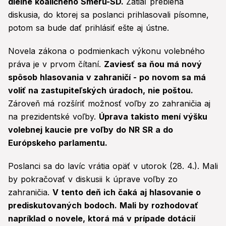
dielne koaličného Smeru-SD.
Zatiaľ prebieha
diskusia, do ktorej sa poslanci prihlasovali písomne,
potom sa bude dať prihlásiť ešte aj ústne.
Novela zákona o podmienkach výkonu volebného
práva je v prvom čítaní.
Zaviesť sa ňou má nový
spôsob hlasovania v zahraničí - po novom sa má
voliť na zastupiteľských úradoch, nie poštou.
Zároveň má rozšíriť možnosť voľby zo zahraničia aj
na prezidentské voľby.
Úprava takisto mení výšku
volebnej kaucie pre voľby do NR SR a do
Európskeho parlamentu.
Poslanci sa do lavíc vrátia opäť v utorok (28. 4.). Mali
by pokračovať v diskusii k úprave voľby zo
zahraničia.
V tento deň ich čaká aj hlasovanie o
prediskutovaných bodoch. Mali by rozhodovať
napríklad o novele, ktorá má v prípade dotácií