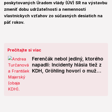
poskytovaných Úradom vlády (ÚV) SR na výstavbu
zmeniť dobu udržateľnosti a nemennosti
vlastníckych vzťahov zo súčasných desiatich na
päť rokov.
Prečítajte si viac
Ferenčák nebol jediný, ktorého
napadli: Incidenty hlásia tiež z
KDH, Gröhling hovorí o mužovi
so zbraňou!