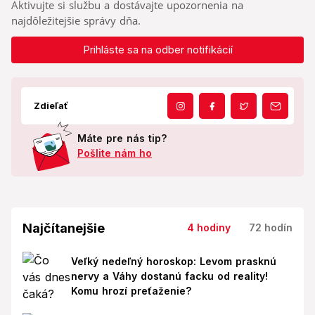
Aktivujte si službu a dostávajte upozornenia na
najdôležitejšie správy dňa.
Prihláste sa na odber notifikácií
Zdieľať
Máte pre nás tip?
Pošlite nám ho
Najčítanejšie
4 hodiny
72 hodín
Veľký nedeľný horoskop: Levom prasknú
nervy a Váhy dostanú facku od reality!
Komu hrozí preťaženie?