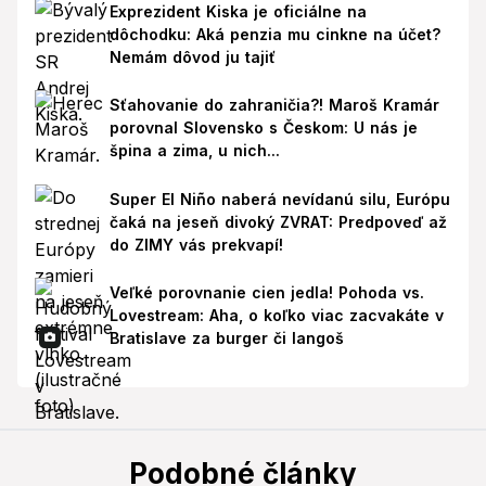
Exprezident Kiska je oficiálne na
dôchodku: Aká penzia mu cinkne na účet?
Nemám dôvod ju tajiť
Sťahovanie do zahraničia?! Maroš Kramár
porovnal Slovensko s Českom: U nás je
špina a zima, u nich...
Super El Niño naberá nevídanú silu, Európu
čaká na jeseň divoký ZVRAT: Predpoveď až
do ZIMY vás prekvapí!
Veľké porovnanie cien jedla! Pohoda vs.
Lovestream: Aha, o koľko viac zacvakáte v
Bratislave za burger či langoš
Podobné články