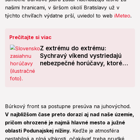
našimi hranicami, v širšom okolí Bratislavy už v
týchto chvíľach výdatne prší, uviedol to web
iMeteo
.
Prečítajte si viac
Z extrému do extrému:
Sychravý víkend vystriedajú
nebezpečné horúčavy, ktoré
vás totálne odrovnajú!
Búrkový front sa postupne presúva na juhovýchod.
V najbližšom čase preto dorazí aj nad naše územie,
pričom ohrozené je najmä hlavné mesto a južné
oblasti Podunajskej nížiny.
Keďže je atmosféra
nestabilná a plná vlhkosti, očakávať treba prudké