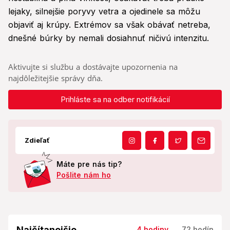
lejaky, silnejšie poryvy vetra a ojedinele sa môžu
objaviť aj krúpy. Extrémov sa však obávať netreba,
dnešné búrky by nemali dosiahnuť ničivú intenzitu.
Aktivujte si službu a dostávajte upozornenia na
najdôležitejšie správy dňa.
Prihláste sa na odber notifikácií
Zdieľať
Máte pre nás tip?
Pošlite nám ho
Najčítanejšie
4 hodiny
72 hodín