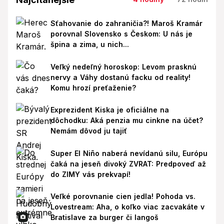
Sťahovanie do zahraničia?! Maroš Kramár
porovnal Slovensko s Českom: U nás je
špina a zima, u nich...
Veľký nedeľný horoskop: Levom prasknú
nervy a Váhy dostanú facku od reality!
Komu hrozí preťaženie?
Exprezident Kiska je oficiálne na
dôchodku: Aká penzia mu cinkne na účet?
Nemám dôvod ju tajiť
Super El Niño naberá nevídanú silu, Európu
čaká na jeseň divoký ZVRAT: Predpoveď až
do ZIMY vás prekvapí!
Veľké porovnanie cien jedla! Pohoda vs.
Lovestream: Aha, o koľko viac zacvakáte v
Bratislave za burger či langoš