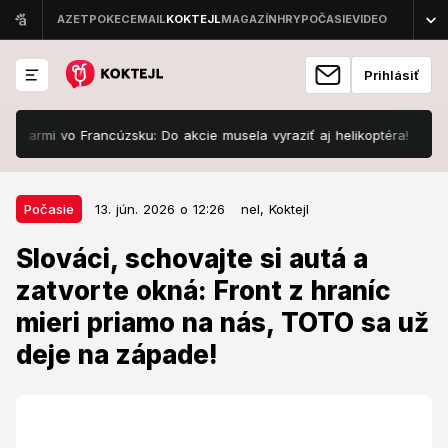
Prihlásiť
armi vo Francúzsku: Do akcie musela vyraziť aj helikoptéra!
Desivá
13. jún. 2026 o 12:26
Počasie
Počasie
13. jún. 2026 o 12:26
nel,
Koktejl
Slováci, schovajte si autá a
Slováci, schovajte si autá a
zatvorte okná: Front z hraníc mieri
zatvorte okná: Front z hraníc
priamo na nás, TOTO sa už deje
mieri priamo na nás, TOTO sa už
na západe!
deje na západe!
Atmosféra je nestabilná a plná vlhkosti.