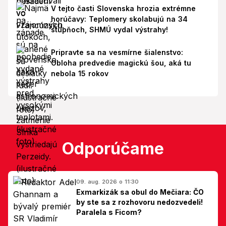
V tejto časti Slovenska hrozia extrémne
horúčavy: Teplomery skolabujú na 34
stupňoch, SHMÚ vydal výstrahy!
Pripravte sa na vesmírne šialenstvo:
Obloha predvedie magickú šou, aká tu
nebola 15 rokov
Odporúčame
09. aug. 2026 o 11:30
Exmarkizák sa obul do Mečiara: ČO
by ste sa z rozhovoru nedozvedeli!
Paralela s Ficom?