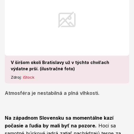
V širšom okolí Bratislavy už v týchto chvíľach
výdatne prší. (ilustračné foto)
Zdroj:
iStock
Atmosféra je nestabilná a plná vlhkosti.
Na západnom Slovensku sa momentálne kazí
počasie a ľudia by mali byť na pozore.
Hoci sa
samotné búrkové jadrá zatiaľ nachádzajú tesne za