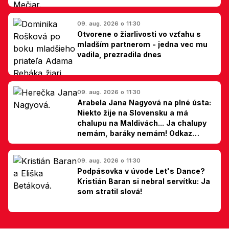
09. aug. 2026 o 11:30
Otvorene o žiarlivosti vo vzťahu s
mladším partnerom - jedna vec mu
vadila, prezradila dnes
09. aug. 2026 o 11:30
Arabela Jana Nagyová na plné ústa:
Niekto žije na Slovensku a má
chalupu na Maldivách... Ja chalupy
nemám, baráky nemám! Odkaz
Slovákom
09. aug. 2026 o 11:30
Podpásovka v úvode Let's Dance?
Kristián Baran si nebral servítku: Ja
som stratil slová!