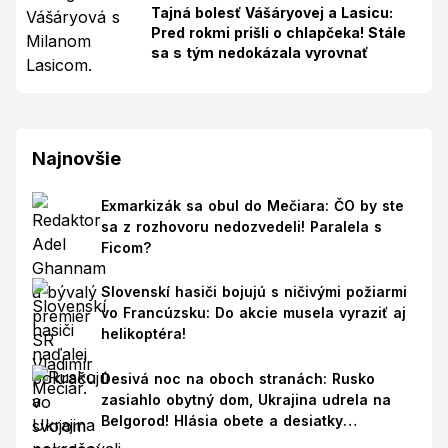
Tajná bolesť Vášáryovej a Lasicu:
Pred rokmi prišli o chlapčeka! Stále
sa s tým nedokázala vyrovnať
Najnovšie
Exmarkizák sa obul do Mečiara: ČO by ste
sa z rozhovoru nedozvedeli! Paralela s
Ficom?
Slovenskí hasiči bojujú s ničivými požiarmi
vo Francúzsku: Do akcie musela vyraziť aj
helikoptéra!
Desivá noc na oboch stranách: Rusko
zasiahlo obytný dom, Ukrajina udrela na
Belgorod! Hlásia obete a desiatky
zranených