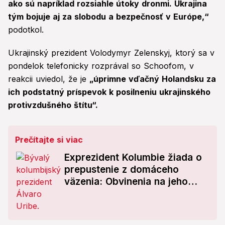
ako sú napríklad rozsiahle útoky dronmi. Ukrajina
tým bojuje aj za slobodu a bezpečnosť v Európe,“
podotkol.
Ukrajinský prezident Volodymyr Zelenskyj, ktorý sa v
pondelok telefonicky rozprával so Schoofom, v
reakcii uviedol, že je
„úprimne vďačný Holandsku za
ich podstatný príspevok k posilneniu ukrajinského
protivzdušného štítu“.
Prečítajte si viac
Exprezident Kolumbie žiada o
prepustenie z domáceho
väzenia: Obvinenia na jeho
osobu otriasli krajinou