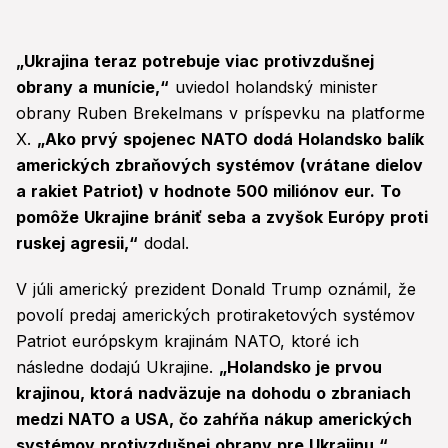
„Ukrajina teraz potrebuje viac protivzdušnej
obrany a munície,“
uviedol holandský minister
obrany Ruben Brekelmans v príspevku na platforme
X.
„Ako prvý spojenec NATO dodá Holandsko balík
amerických zbraňových systémov (vrátane dielov
a rakiet Patriot) v hodnote 500 miliónov eur. To
pomôže Ukrajine brániť seba a zvyšok Európy proti
ruskej agresii,“
dodal.
V júli americký prezident Donald Trump oznámil, že
povolí predaj amerických protiraketových systémov
Patriot európskym krajinám NATO, ktoré ich
následne dodajú Ukrajine.
„Holandsko je prvou
krajinou, ktorá nadväzuje na dohodu o zbraniach
medzi NATO a USA, čo zahŕňa nákup amerických
systémov protivzdušnej obrany pre Ukrajinu,“