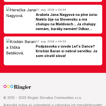
07. aug. 2026 o 04:34
Arabela Jana Nagyová na plné ústa:
Niekto žije na Slovensku a má
chalupu na Maldivách... Ja chalupy
nemám, baráky nemám! Odkaz
Slovákom
07. aug. 2026 o 04:34
Podpásovka v úvode Let's Dance?
Kristián Baran si nebral servítku: Ja
som stratil slová!
© 2010 - 2026 Ringier Slovakia Communities s.r.o.
Autorské práva sú vyhradené a vykonáva ich prevádzkovateľ