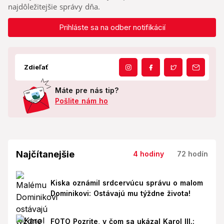
najdôležitejšie správy dňa.
Prihláste sa na odber notifikácií
Zdieľať
Máte pre nás tip?
Pošlite nám ho
Najčítanejšie
4 hodiny
72 hodín
Kiska oznámil srdcervúcu správu o malom
Dominikovi: Ostávajú mu týždne života!
FOTO Pozrite, v čom sa ukázal Karol III.: