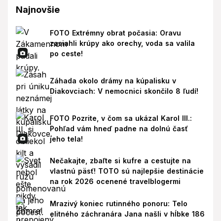
Najnovšie
FOTO Extrémny obrat počasia: Oravu
zasiahli krúpy ako orechy, voda sa valila
po ceste!
Záhada okolo drámy na kúpalisku v
Diakovciach: V nemocnici skončilo 8 ľudí!
FOTO Pozrite, v čom sa ukázal Karol III.:
Pohľad vám hneď padne na dolnú časť
jeho tela!
Nečakajte, zbaľte si kufre a cestujte na
vlastnú päsť! TOTO sú najlepšie destinácie
na rok 2026 ocenené travelblogermi
Mrazivý koniec rutinného ponoru: Telo
elitného záchranára Jana našli v hĺbke 186