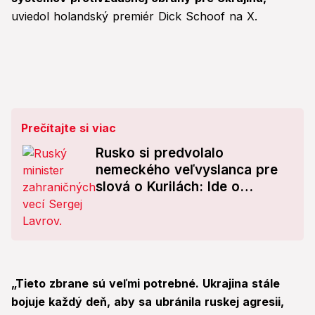
uviedol holandský premiér Dick Schoof na X.
Prečítajte si viac
Rusko si predvolalo
nemeckého veľvyslanca pre
slová o Kurilách: Ide o
spochybňovanie výsledkov
druhej svetovej vojny?
„Tieto zbrane sú veľmi potrebné. Ukrajina stále
bojuje každý deň, aby sa ubránila ruskej agresii,