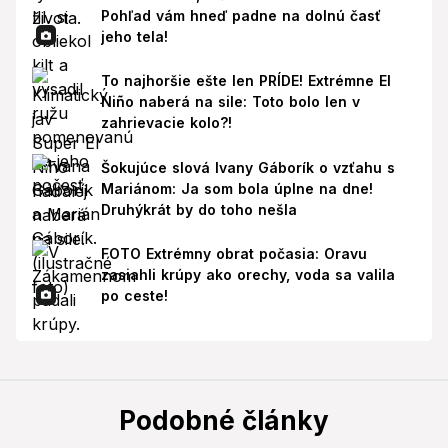
Pohľad vám hneď padne na dolnú časť
jeho tela!
To najhoršie ešte len PRÍDE! Extrémne El
Niño naberá na sile: Toto bolo len v
zahrievacie kolo?!
Šokujúce slová Ivany Gáborík o vzťahu s
Mariánom: Ja som bola úplne na dne!
Druhýkrát by do toho nešla
FOTO Extrémny obrat počasia: Oravu
zasiahli krúpy ako orechy, voda sa valila
po ceste!
Podobné články