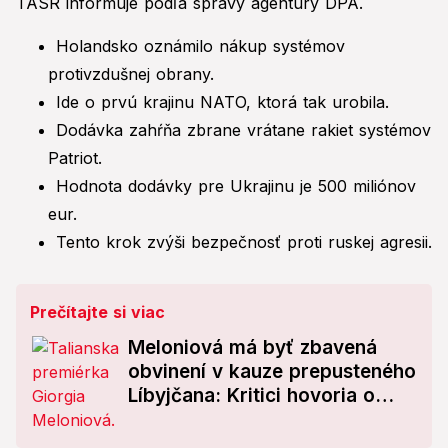
TASR informuje podľa správy agentúry DPA.
Holandsko oznámilo nákup systémov
protivzdušnej obrany.
Ide o prvú krajinu NATO, ktorá tak urobila.
Dodávka zahŕňa zbrane vrátane rakiet systémov
Patriot.
Hodnota dodávky pre Ukrajinu je 500 miliónov
eur.
Tento krok zvýši bezpečnosť proti ruskej agresii.
Prečítajte si viac
Meloniová má byť zbavená
obvinení v kauze prepusteného
Líbyjčana: Kritici hovoria o
škandále so závažnými
dôsledkami