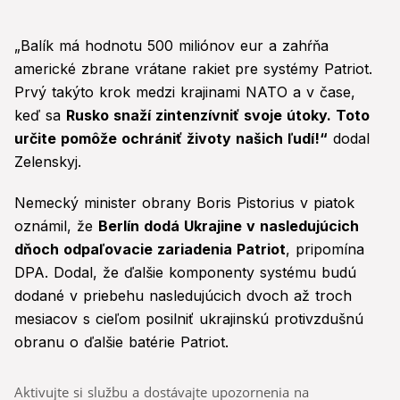
„Balík má hodnotu 500 miliónov eur a zahŕňa
americké zbrane vrátane rakiet pre systémy Patriot.
Prvý takýto krok medzi krajinami NATO a v čase,
keď sa
Rusko snaží zintenzívniť svoje útoky. Toto
určite pomôže ochrániť životy našich ľudí!“
dodal
Zelenskyj.
Nemecký minister obrany Boris Pistorius v piatok
oznámil, že
Berlín dodá Ukrajine v nasledujúcich
dňoch odpaľovacie zariadenia Patriot
, pripomína
DPA. Dodal, že ďalšie komponenty systému budú
dodané v priebehu nasledujúcich dvoch až troch
mesiacov s cieľom posilniť ukrajinskú protivzdušnú
obranu o ďalšie batérie Patriot.
Aktivujte si službu a dostávajte upozornenia na