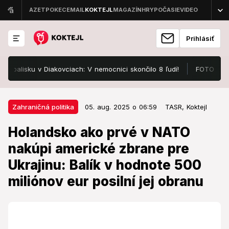
Prihlásiť
sku v Diakovciach: V nemocnici skončilo 8 ľudí!
FOTO Pozrite, v 
05. aug. 2025 o 06:59
Zahraničná politika
Zahraničná politika
05. aug. 2025 o 06:59
TASR,
Koktejl
Holandsko ako prvé v NATO
Holandsko ako prvé v NATO
nakúpi americké zbrane pre
nakúpi americké zbrane pre
Ukrajinu: Balík v hodnote 500
Ukrajinu: Balík v hodnote 500
miliónov eur posilní jej obranu
miliónov eur posilní jej obranu
Holandsko otvára novú kapitolu vojenskej podpory.