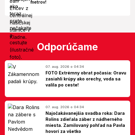
metrov!
Odporúčame
07. aug. 2026 o 04:34
FOTO Extrémny obrat počasia: Oravu
zasiahli krúpy ako orechy, voda sa
valila po ceste!
07. aug. 2026 o 04:34
Najočakávanejšia svadba roka: Dara
Rolins zdieľala záber z nádherného
miesta. Zamilovaný pohľad na Pavla
hovorí za všetko