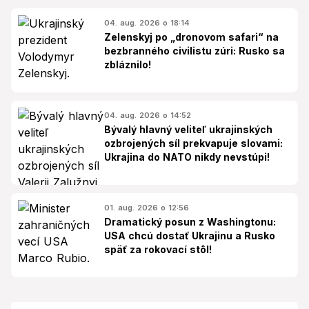
04. aug. 2026 o 18:14
Zelenskyj po „dronovom safari“ na
bezbranného civilistu zúri: Rusko sa
zbláznilo!
04. aug. 2026 o 14:52
Bývalý hlavný veliteľ ukrajinských
ozbrojených síl prekvapuje slovami:
Ukrajina do NATO nikdy nevstúpi!
01. aug. 2026 o 12:56
Dramatický posun z Washingtonu:
USA chcú dostať Ukrajinu a Rusko
späť za rokovací stôl!