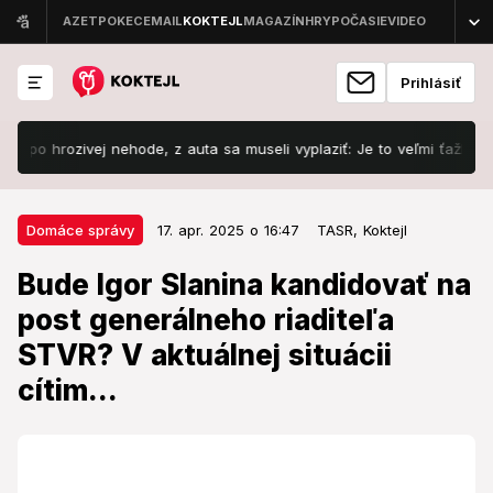
Prihlásiť
ozivej nehode, z auta sa museli vyplaziť: Je to veľmi ťažké!
Šok
17. apr. 2025 o 16:47
Domáce správy
Domáce správy
17. apr. 2025 o 16:47
TASR,
Koktejl
Bude Igor Slanina kandidovať na
Bude Igor Slanina kandidovať na
post generálneho riaditeľa STVR?
post generálneho riaditeľa
V aktuálnej situácii cítim...
STVR? V aktuálnej situácii
Rozhodnutie pre neho nebolo ľahké.
cítim...