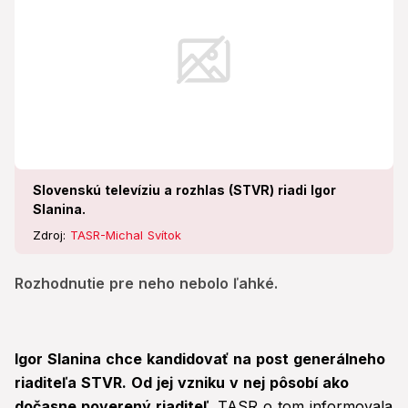
Slovenskú televíziu a rozhlas (STVR) riadi Igor
Slanina.
Zdroj:
TASR-Michal Svítok
Rozhodnutie pre neho nebolo ľahké.
Igor Slanina chce kandidovať na post generálneho
riaditeľa STVR. Od jej vzniku v nej pôsobí ako
dočasne poverený riaditeľ.
TASR o tom informovala