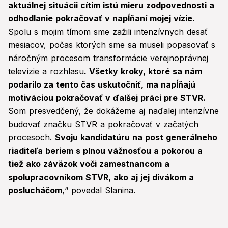
aktuálnej situácii cítim istú mieru zodpovednosti a
odhodlanie pokračovať v napĺňaní mojej vízie.
Spolu s mojim tímom sme zažili intenzívnych desať
mesiacov, počas ktorých sme sa museli popasovať s
náročným procesom transformácie verejnoprávnej
televízie a rozhlasu
. Všetky kroky, ktoré sa nám
podarilo za tento čas uskutočniť, ma napĺňajú
motiváciou pokračovať v ďalšej práci pre STVR.
Som presvedčený, že dokážeme aj naďalej intenzívne
budovať značku STVR a pokračovať v začatých
procesoch.
Svoju kandidatúru na post generálneho
riaditeľa beriem s plnou vážnosťou a pokorou a
tiež ako záväzok voči zamestnancom a
spolupracovníkom STVR, ako aj jej divákom a
poslucháčom
,“ povedal Slanina.