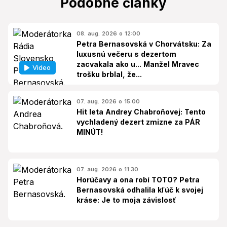
Podobné články
08. aug. 2026 o 12:00
Petra Bernasovská v Chorvátsku: Za
luxusnú večeru s dezertom
zacvakala ako u... Manžel Mravec
Video
trošku brblal, že...
07. aug. 2026 o 15:00
Hit leta Andrey Chabroňovej: Tento
vychladený dezert zmizne za PÁR
MINÚT!
07. aug. 2026 o 11:30
Horúčavy a ona robí TOTO? Petra
Bernasovská odhalila kľúč k svojej
kráse: Je to moja závislosť