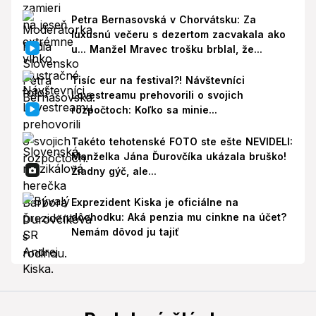
Petra Bernasovská v Chorvátsku: Za
luxusnú večeru s dezertom zacvakala ako
u... Manžel Mravec trošku brblal, že...
Tisíc eur na festival?! Návštevníci
Lovestreamu prehovorili o svojich
rozpočtoch: Koľko sa minie...
Takéto tehotenské FOTO ste ešte NEVIDELI:
Manželka Jána Ďurovčíka ukázala bruško!
Žiadny gýč, ale...
Exprezident Kiska je oficiálne na
dôchodku: Aká penzia mu cinkne na účet?
Nemám dôvod ju tajiť