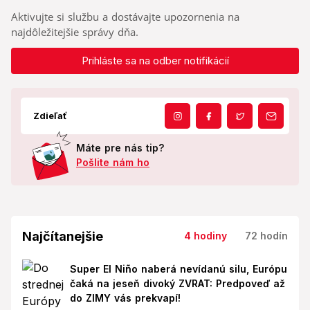
Aktivujte si službu a dostávajte upozornenia na
najdôležitejšie správy dňa.
Prihláste sa na odber notifikácií
Zdieľať
Máte pre nás tip?
Pošlite nám ho
Najčítanejšie
4 hodiny
72 hodín
Super El Niño naberá nevídanú silu, Európu
čaká na jeseň divoký ZVRAT: Predpoveď až
do ZIMY vás prekvapí!