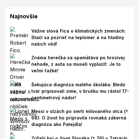
Najnovšie
Vážne slová Fica o klimatických zmenách:
Stačí sa pozrieť na teplomer a na hladiny
našich vôd!
Známa herečka sa spamätáva po hrozivej
nehode, z auta sa museli vyplaziť: Je to
veľmi ťažké!
Šokujúca diagnóza malého školáka: Bledú
tvár pripisovali zime, v brušku mu rástol 17-
centimetrový nádor!
Messi v slzách po smrti milovaného otca (†
68): O život ho pripravila rovnaká zákerná
diagnóza ako Patejdla!
Zúfalý boj o život Slováka († 76) v Tatrách: