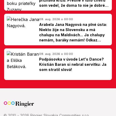
priznáva krízu: Presne v túto chvíľu
som vedel, že doma to nie je dobré,
hovorí Milan Ondrík
09. aug. 2026 o 00:00
Arabela Jana Nagyová na plné ústa:
Niekto žije na Slovensku a má
chalupu na Maldivách... Ja chalupy
nemám, baráky nemám! Odkaz
Slovákom
09. aug. 2026 o 00:00
Podpásovka v úvode Let's Dance?
Kristián Baran si nebral servítku: Ja
som stratil slová!
© 2010 - 2026 Ringier Slovakia Communities s.r.o.