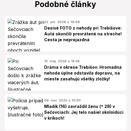
Podobné články
22. jún. 2026 o 19:49
Desivé FOTO z nehody pri Trebišove:
Autá skončili prevrátené na streche!
Cesta je neprejazdná
13. máj. 2026 o 18:36
Dráma v okrese Trebišov: Hromadná
nehoda úplne odstavila dopravu, na
mieste zasahujú všetky zložky!
06. nov. 2025 o 10:30
Mladík (16) zavraždil ženu († 28) v
Sečovciach: Jej telo našiel okoloidúci
v kríkoch!