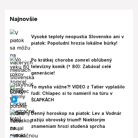
Najnovšie
Vysoké teploty neopustia Slovensko ani v
piatok: Popoludní hrozia lokálne búrky!
Po krátkej chorobe zomrel obľúbený
televízny komik († 80): Zabával celé
generácie!
To myslia vážne?! VIDEO z Tatier vyplašilo
ľudí: Chlapec si to namieril na túru v
ŠĽAPKÁCH
Denný horoskop na piatok: Lev a Vodnár
zažijú obrovský triumf! Niektorým
znameniam hrozí studená sprcha