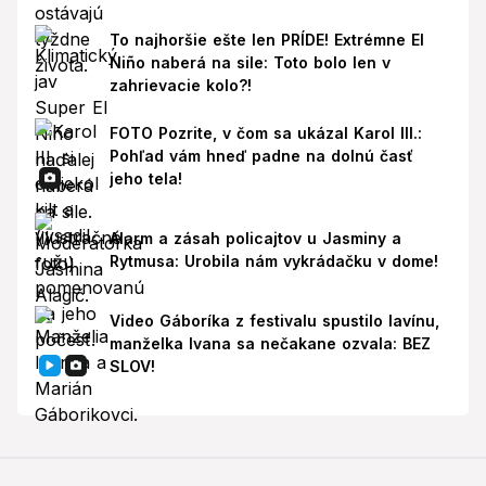
To najhoršie ešte len PRÍDE! Extrémne El
Niño naberá na sile: Toto bolo len v
zahrievacie kolo?!
FOTO Pozrite, v čom sa ukázal Karol III.:
Pohľad vám hneď padne na dolnú časť
jeho tela!
Alarm a zásah policajtov u Jasminy a
Rytmusa: Urobila nám vykrádačku v dome!
Video Gáboríka z festivalu spustilo lavínu,
manželka Ivana sa nečakane ozvala: BEZ
SLOV!