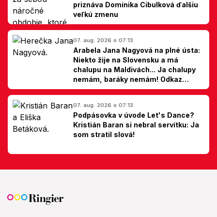
priznáva Dominika Cibulková ďalšiu
veľkú zmenu
07. aug. 2026 o 07:13
Arabela Jana Nagyová na plné ústa:
Niekto žije na Slovensku a má
chalupu na Maldivách... Ja chalupy
nemám, baráky nemám! Odkaz
Slovákom
07. aug. 2026 o 07:13
Podpásovka v úvode Let's Dance?
Kristián Baran si nebral servítku: Ja
som stratil slová!