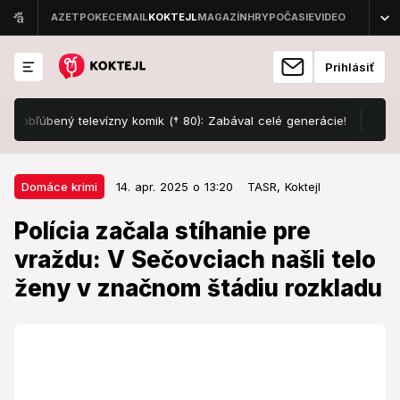
Prihlásiť
obľúbený televízny komik († 80): Zabával celé generácie!
To mysli
14. apr. 2025 o 13:20
Domáce krimi
Domáce krimi
14. apr. 2025 o 13:20
TASR,
Koktejl
Polícia začala stíhanie pre vraždu:
Polícia začala stíhanie pre
V Sečovciach našli telo ženy v
vraždu: V Sečovciach našli telo
značnom štádiu rozkladu
ženy v značnom štádiu rozkladu
Ohavný nález.