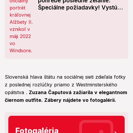
pohrebe posledné želanie:
Špeciálne požiadavky! Vystúpi
tam ON
Slovenská hlava štátu na sociálnej sieti zdieľala fotky
z poslednej rozlúčky priamo z Westminsterského
opátstva .
Zuzana Čaputová zažiarila v elegantnom
čiernom outfite. Zábery nájdete vo fotogalérii.
Fotogaléria