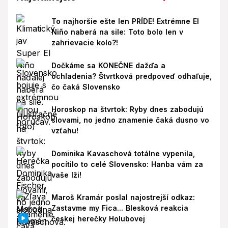
To najhoršie ešte len PRÍDE! Extrémne El
Niño naberá na sile: Toto bolo len v
zahrievacie kolo?!
Dočkáme sa KONEČNE dažďa a
ochladenia? Štvrtková predpoveď odhaľuje,
čo čaká Slovensko
Horoskop na štvrtok: Ryby dnes zabodujú
slovami, no jedno znamenie čaká dusno vo
vzťahu!
Dominika Kavaschová totálne vypenila,
pocítilo to celé Slovensko: Hanba vám za
vaše lži!
Maroš Kramár poslal najostrejší odkaz:
Zastavme my Fica... Blesková reakcia
českej herečky Holubovej