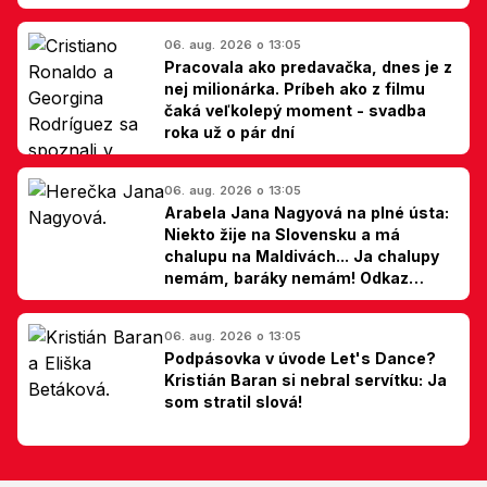
06. aug. 2026 o 13:05
Pracovala ako predavačka, dnes je z
nej milionárka. Príbeh ako z filmu
čaká veľkolepý moment - svadba
roka už o pár dní
06. aug. 2026 o 13:05
Arabela Jana Nagyová na plné ústa:
Niekto žije na Slovensku a má
chalupu na Maldivách... Ja chalupy
nemám, baráky nemám! Odkaz
Slovákom
06. aug. 2026 o 13:05
Podpásovka v úvode Let's Dance?
Kristián Baran si nebral servítku: Ja
som stratil slová!