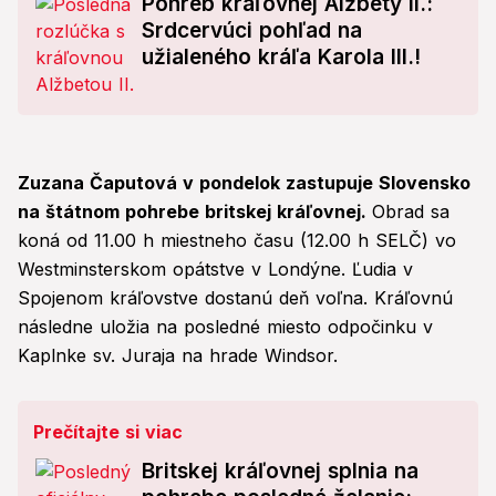
Pohreb kráľovnej Alžbety II.:
Srdcervúci pohľad na
užialeného kráľa Karola III.!
Zuzana Čaputová v pondelok zastupuje Slovensko
na štátnom pohrebe britskej kráľovnej.
Obrad sa
koná od 11.00 h miestneho času (12.00 h SELČ) vo
Westminsterskom opátstve v Londýne. Ľudia v
Spojenom kráľovstve dostanú deň voľna. Kráľovnú
následne uložia na posledné miesto odpočinku v
Kaplnke sv. Juraja na hrade Windsor.
Prečítajte si viac
Britskej kráľovnej splnia na