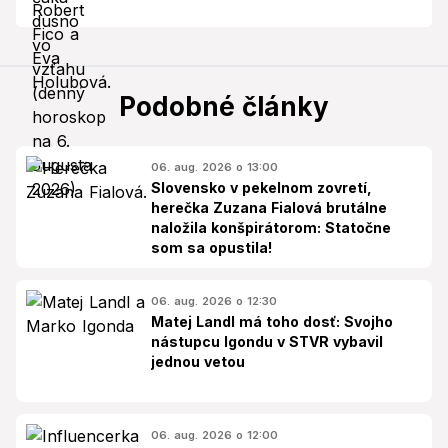
Podobné články
06. aug. 2026 o 13:00
Slovensko v pekelnom zovretí,
herečka Zuzana Fialová brutálne
naložila konšpirátorom: Statočne
som sa opustila!
06. aug. 2026 o 12:30
Matej Landl má toho dosť: Svojho
nástupcu Igondu v STVR vybavil
jednou vetou
06. aug. 2026 o 12:00