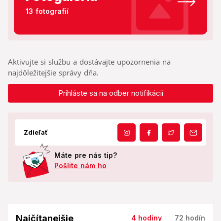
13 fotografií
Aktivujte si službu a dostávajte upozornenia na
najdôležitejšie správy dňa.
Prihláste sa na odber notifikácií
Zdieľať
Máte pre nás tip?
Pošlite nám ho
Najčítanejšie
4 hodiny
72 hodín