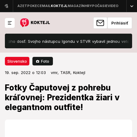
Prihlásiť
ho dosť: Svojho nástupcu Igondu v STVR vybavil jednou vetou
VID
Foto
Slovensko
19. sep. 2022 o 12:03
Slovensko
19. sep. 2022 o 12:03
Fotky Čaputovej z pohrebu
vmr, TASR,
Koktejl
kráľovnej: Prezidentka žiari v
Fotky Čaputovej z pohrebu
elegantnom outfite!
kráľovnej: Prezidentka žiari v
elegantnom outfite!
Najdlhšie slúžiacej britskej panovníčke prišla dať
posledné zbohom aj slovenská prezidentka.