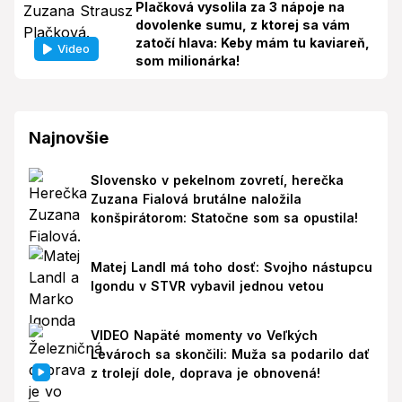
Plačková vysolila za 3 nápoje na
dovolenke sumu, z ktorej sa vám
zatočí hlava: Keby mám tu kaviareň,
Video
som milionárka!
Najnovšie
Slovensko v pekelnom zovretí, herečka
Zuzana Fialová brutálne naložila
konšpirátorom: Statočne som sa opustila!
Matej Landl má toho dosť: Svojho nástupcu
Igondu v STVR vybavil jednou vetou
VIDEO Napäté momenty vo Veľkých
Levároch sa skončili: Muža sa podarilo dať
z trolejí dole, doprava je obnovená!