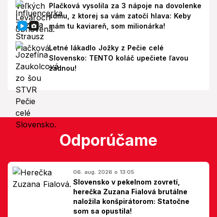
Plačková vysolila za 3 nápoje na dovolenke
sumu, z ktorej sa vám zatočí hlava: Keby
mám tu kaviareň, som milionárka!
Letné lákadlo Jožky z Pečie celé
Slovensko: TENTO koláč upečiete ľavou
zadnou!
Odporúčame
06. aug. 2026 o 13:05
Slovensko v pekelnom zovretí,
herečka Zuzana Fialová brutálne
naložila konšpirátorom: Statočne
som sa opustila!