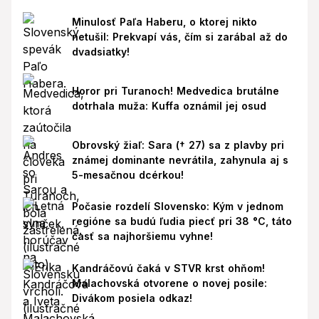
Minulosť Paľa Haberu, o ktorej nikto
netušil: Prekvapí vás, čím si zarábal až do
dvadsiatky!
Horor pri Turanoch! Medvedica brutálne
dotrhala muža: Kuffa oznámil jej osud
Obrovský žiaľ: Sara († 27) sa z plavby pri
známej dominante nevrátila, zahynula aj s
5-mesačnou dcérkou!
Počasie rozdelí Slovensko: Kým v jednom
regióne sa budú ľudia piecť pri 38 °C, táto
časť sa najhoršiemu vyhne!
Kandráčovú čaká v STVR krst ohňom!
Malachovská otvorene o novej posile:
Divákom posiela odkaz!