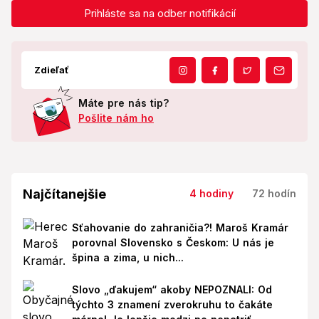
Prihláste sa na odber notifikácií
Zdieľať
Máte pre nás tip?
Pošlite nám ho
Najčítanejšie
4 hodiny
72 hodín
Sťahovanie do zahraničia?! Maroš Kramár
porovnal Slovensko s Českom: U nás je
špina a zima, u nich...
Slovo „ďakujem“ akoby NEPOZNALI: Od
týchto 3 znamení zverokruhu to čakáte