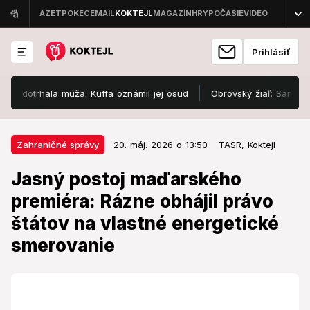
Prihlásiť
otrhala muža: Kuffa oznámil jej osud
Obrovský žiaľ: Sara († 27) 
20. máj. 2026 o 13:50
Zahraničné správy
Zahraničné správy
20. máj. 2026 o 13:50
TASR,
Koktejl
Jasný postoj maďarského
Jasný postoj maďarského
premiéra: Rázne obhájil právo
premiéra: Rázne obhájil právo
štátov na vlastné energetické
štátov na vlastné energetické
smerovanie
smerovanie
Trvá na suverenite v kľúčovej otázke.