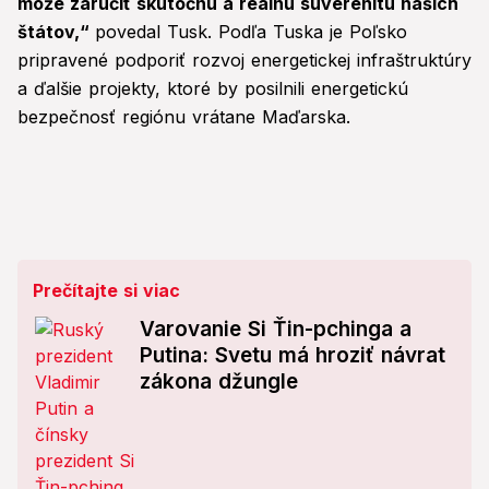
môže zaručiť skutočnú a reálnu suverenitu našich
štátov,“
povedal Tusk. Podľa Tuska je Poľsko
pripravené podporiť rozvoj energetickej infraštruktúry
a ďalšie projekty, ktoré by posilnili energetickú
bezpečnosť regiónu vrátane Maďarska.
Prečítajte si viac
Varovanie Si Ťin-pchinga a
Putina: Svetu má hroziť návrat
zákona džungle