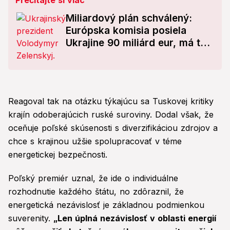
Prečítajte si viac
Miliardový plán schválený:
Európska komisia posiela
Ukrajine 90 miliárd eur, má to
však tvrdú podmienku!
Reagoval tak na otázku týkajúcu sa Tuskovej kritiky
krajín odoberajúcich ruské suroviny. Dodal však, že
oceňuje poľské skúsenosti s diverzifikáciou zdrojov a
chce s krajinou užšie spolupracovať v téme
energetickej bezpečnosti.
Poľský premiér uznal, že ide o individuálne
rozhodnutie každého štátu, no zdôraznil, že
energetická nezávislosť je základnou podmienkou
suverenity.
„Len úplná nezávislosť v oblasti energií