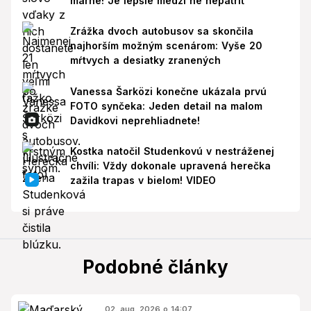
márne! Je lepšie medzi ne nepatriť
Zrážka dvoch autobusov sa skončila
najhorším možným scenárom: Vyše 20
mŕtvych a desiatky zranených
Vanessa Šarközi konečne ukázala prvú
FOTO synčeka: Jeden detail na malom
Davidkovi neprehliadnete!
Kostka natočil Studenkovú v nestráženej
chvíli: Vždy dokonale upravená herečka
zažila trapas v bielom! VIDEO
Podobné články
02. aug. 2026 o 14:07