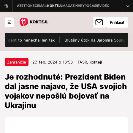
Prihlásiť
ent to nenechal len tak
Brutálny útok na Jaromíra Soukupa: Skonči
27. feb. 2024 o 18:53
Zahraničie
Zahraničie
27. feb. 2024 o 18:53
TASR,
Koktejl
Je rozhodnuté: Prezident Biden dal
Je rozhodnuté: Prezident Biden
jasne najavo, že USA svojich
dal jasne najavo, že USA svojich
vojakov nepošlú bojovať na
vojakov nepošlú bojovať na
Ukrajinu
Ukrajinu
Vojenskú pomoc pre Kyjev blokujú v Snemovni
reprezentantov USA konzervatívni republikáni.