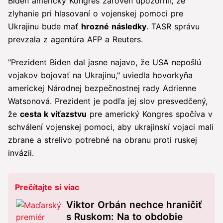
Biden americký Kongres zároveň upozornil, že
zlyhanie pri hlasovaní o vojenskej pomoci pre
Ukrajinu bude mať
hrozné následky
. TASR správu
prevzala z agentúra AFP a Reuters.
"Prezident Biden dal jasne najavo, že USA nepošlú
vojakov bojovať na Ukrajinu," uviedla hovorkyňa
americkej Národnej bezpečnostnej rady Adrienne
Watsonová. Prezident je podľa jej slov presvedčený,
že
cesta k víťazstvu
pre americký Kongres spočíva v
schválení vojenskej pomoci, aby ukrajinskí vojaci mali
zbrane a strelivo potrebné na obranu proti ruskej
invázii.
Prečítajte si viac
Viktor Orbán nechce hraničiť
s Ruskom: Na to obdobie