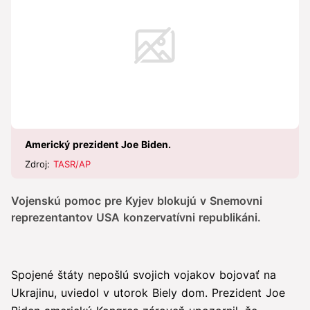
Americký prezident Joe Biden.
Zdroj:
TASR/AP
Vojenskú pomoc pre Kyjev blokujú v Snemovni
reprezentantov USA konzervatívni republikáni.
Spojené štáty nepošlú svojich vojakov bojovať na
Ukrajinu, uviedol v utorok Biely dom. Prezident Joe