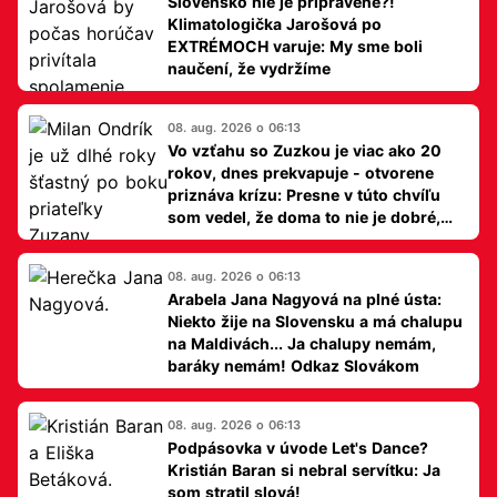
Slovensko nie je pripravené?!
Klimatologička Jarošová po
EXTRÉMOCH varuje: My sme boli
naučení, že vydržíme
08. aug. 2026 o 06:13
Vo vzťahu so Zuzkou je viac ako 20
rokov, dnes prekvapuje - otvorene
priznáva krízu: Presne v túto chvíľu
som vedel, že doma to nie je dobré,
hovorí Milan Ondrík
08. aug. 2026 o 06:13
Arabela Jana Nagyová na plné ústa:
Niekto žije na Slovensku a má chalupu
na Maldivách... Ja chalupy nemám,
baráky nemám! Odkaz Slovákom
08. aug. 2026 o 06:13
Podpásovka v úvode Let's Dance?
Kristián Baran si nebral servítku: Ja
som stratil slová!