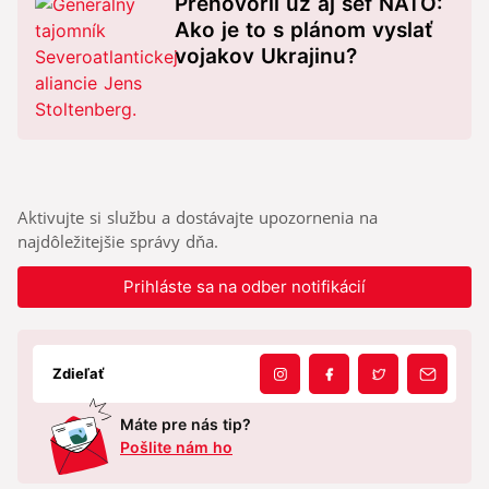
Prehovoril už aj šéf NATO:
Ako je to s plánom vyslať
vojakov Ukrajinu?
Aktivujte si službu a dostávajte upozornenia na
najdôležitejšie správy dňa.
Prihláste sa na odber notifikácií
Zdieľať
Máte pre nás tip?
Pošlite nám ho