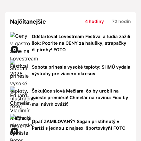
Najčítanejšie
4 hodiny
72 hodín
Odštartoval Lovestream Festival a ľudia zažili
šok: Pozrite na CENY za halušky, strapačky
či pirohy! FOTO
Sobota prinesie vysoké teploty: SHMÚ vydala
výstrahy pre viacero okresov
Šokujúce slová Mečiara, čo by urobil na
mieste premiéra! Chmelár na rovinu: Fico by
mal návrh zvážiť
Opäť ZAMILOVANÝ? Sagan pristihnutý v
Paríži s jednou z najsexi športovkýň! FOTO