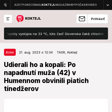
Prihlásiť
loty vystúpia na 33 °C, túto časť Slovenska čaká chladné prekvapen
21. aug. 2023 o 12:34
Krimi
Krimi
21. aug. 2023 o 12:34
TASR,
Koktejl
Udierali ho a kopali: Po napadnutí
Udierali ho a kopali: Po
muža (42) v Humennom obvinili
napadnutí muža (42) v
piatich tínedžerov
Humennom obvinili piatich
Obvinení sú stíhaní na slobode.
tínedžerov