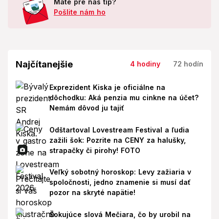
Máte pre nás tip?
Pošlite nám ho
Najčítanejšie
4 hodiny
72 hodín
Exprezident Kiska je oficiálne na
dôchodku: Aká penzia mu cinkne na účet?
Nemám dôvod ju tajiť
Odštartoval Lovestream Festival a ľudia
zažili šok: Pozrite na CENY za halušky,
strapačky či pirohy! FOTO
Veľký sobotný horoskop: Levy zažiaria v
spoločnosti, jedno znamenie si musí dať
pozor na skryté napätie!
Šokujúce slová Mečiara, čo by urobil na