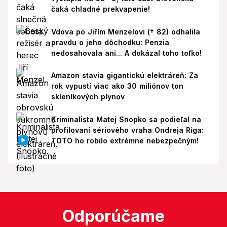
čaká chladné prekvapenie!
Vdova po Jiřím Menzelovi († 82) odhalila
pravdu o jeho dôchodku: Penzia
nedosahovala ani... A dokázal toho toľko!
Amazon stavia gigantickú elektráreň: Za
rok vypustí viac ako 30 miliónov ton
skleníkových plynov
Kriminalista Matej Snopko sa podieľal na
profilovaní sériového vraha Ondreja Riga:
TOTO ho robilo extrémne nebezpečným!
Odporúčame