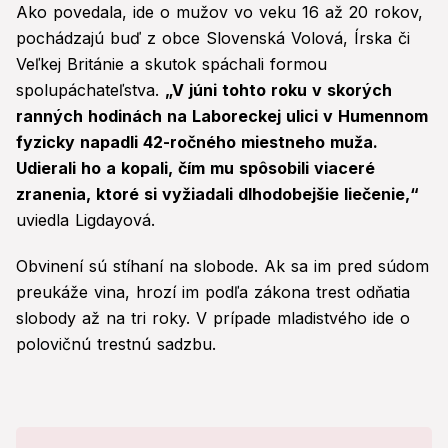
Ako povedala, ide o mužov vo veku 16 až 20 rokov,
pochádzajú buď z obce Slovenská Volová, Írska či
Veľkej Británie a skutok spáchali formou
spolupáchateľstva.
„V júni tohto roku v skorých
ranných hodinách na Laboreckej ulici v Humennom
fyzicky napadli 42-ročného miestneho muža.
Udierali ho a kopali, čím mu spôsobili viaceré
zranenia, ktoré si vyžiadali dlhodobejšie liečenie,“
uviedla Ligdayová.
Obvinení sú stíhaní na slobode. Ak sa im pred súdom
preukáže vina, hrozí im podľa zákona trest odňatia
slobody až na tri roky. V prípade mladistvého ide o
polovičnú trestnú sadzbu.