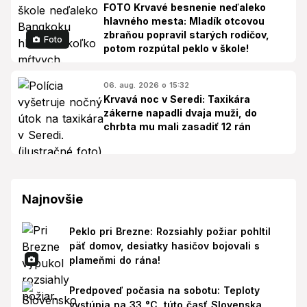
FOTO Krvavé besnenie neďaleko
hlavného mesta: Mladík otcovou
zbraňou popravil starých rodičov,
Foto
potom rozpútal peklo v škole!
06. aug. 2026 o 15:32
Krvavá noc v Seredi: Taxikára
zákerne napadli dvaja muži, do
chrbta mu mali zasadiť 12 rán
Najnovšie
Peklo pri Brezne: Rozsiahly požiar pohltil
päť domov, desiatky hasičov bojovali s
plameňmi do rána!
Predpoveď počasia na sobotu: Teploty
vystúpia na 33 °C, túto časť Slovenska