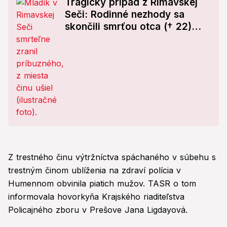
Tragický prípad z Rimavskej
Seči: Rodinné nezhody sa
skončili smrťou otca († 22)
troch detí
Z trestného činu výtržníctva spáchaného v súbehu s
trestným činom ublíženia na zdraví polícia v
Humennom obvinila piatich mužov. TASR o tom
informovala hovorkyňa Krajského riaditeľstva
Policajného zboru v Prešove Jana Ligdayová.