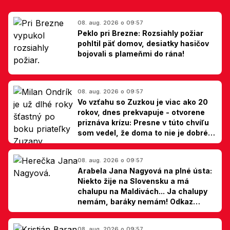
08. aug. 2026 o 09:57
Peklo pri Brezne: Rozsiahly požiar
pohltil päť domov, desiatky hasičov
bojovali s plameňmi do rána!
08. aug. 2026 o 09:57
Vo vzťahu so Zuzkou je viac ako 20
rokov, dnes prekvapuje - otvorene
priznáva krízu: Presne v túto chvíľu
som vedel, že doma to nie je dobré,
hovorí Milan Ondrík
08. aug. 2026 o 09:57
Arabela Jana Nagyová na plné ústa:
Niekto žije na Slovensku a má
chalupu na Maldivách... Ja chalupy
nemám, baráky nemám! Odkaz
Slovákom
08. aug. 2026 o 09:57