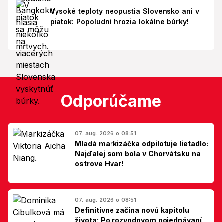
Vysoké teploty neopustia Slovensko ani v
piatok: Popoludní hrozia lokálne búrky!
Odporúčame
07. aug. 2026 o 08:51
Mladá markizáčka odpilotuje lietadlo:
Najďalej som bola v Chorvátsku na
ostrove Hvar!
07. aug. 2026 o 08:51
Definitívne začína novú kapitolu
života: Po rozvodovom pojednávaní