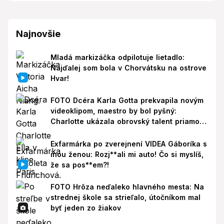
Najnovšie
Mladá markizáčka odpilotuje lietadlo:
Najďalej som bola v Chorvátsku na ostrove
Hvar!
FOTO Dcéra Karla Gotta prekvapila novým
videoklipom, maestro by bol pyšný:
Charlotte ukázala obrovský talent priamo v
Paríži!
Exfarmárka po zverejnení VIDEA Gáboríka s
inou ženou: Rozj**ali mi auto! Čo si myslíš,
že sa pos**em?!
FOTO Hrôza neďaleko hlavného mesta: Na
strednej škole sa strieľalo, útočníkom mal
byť jeden zo žiakov