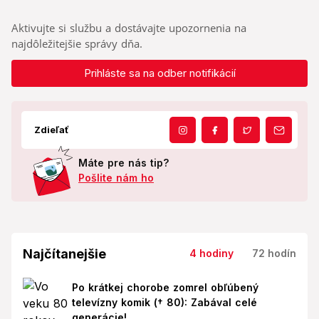
Aktivujte si službu a dostávajte upozornenia na
najdôležitejšie správy dňa.
Prihláste sa na odber notifikácií
Zdieľať
Máte pre nás tip?
Pošlite nám ho
Najčítanejšie
4 hodiny
72 hodín
Po krátkej chorobe zomrel obľúbený
televízny komik († 80): Zabával celé
generácie!