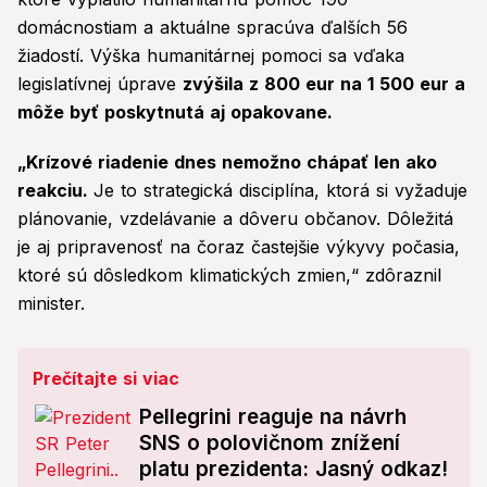
domácnostiam a aktuálne spracúva ďalších 56
žiadostí. Výška humanitárnej pomoci sa vďaka
legislatívnej úprave
zvýšila z 800 eur na 1 500 eur a
môže byť poskytnutá aj opakovane.
„Krízové riadenie dnes nemožno chápať len ako
reakciu.
Je to strategická disciplína, ktorá si vyžaduje
plánovanie, vzdelávanie a dôveru občanov. Dôležitá
je aj pripravenosť na čoraz častejšie výkyvy počasia,
ktoré sú dôsledkom klimatických zmien,“ zdôraznil
minister.
Prečítajte si viac
Pellegrini reaguje na návrh
SNS o polovičnom znížení
platu prezidenta: Jasný odkaz!