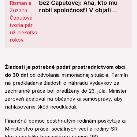
bez Čaputovej: Aha, kto mu
robil spoločnosť! V objatí
známej herečky
Žiadosti je potrebné podať prostredníctvom obcí
do 30 dní
od odvolania mimoriadnej situácie. Termín
na predkladanie žiadostí o náhradu výdavkov za
záchranné práce bol predĺžený do 23. júla. Minister
zároveň apeloval na občanov aj samosprávy, aby
nahlasovanie škôd neodkladali.
Finančnú pomoc postihnutým rodinám poskytuje aj
Ministerstvo práce, sociálnych vecí a rodiny SR,
ktoré vyplatilo humanitárnu pomoc 190