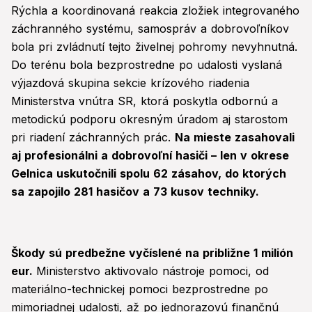
Rýchla a koordinovaná reakcia zložiek integrovaného
záchranného systému, samospráv a dobrovoľníkov
bola pri zvládnutí tejto živelnej pohromy nevyhnutná.
Do terénu bola bezprostredne po udalosti vyslaná
výjazdová skupina sekcie krízového riadenia
Ministerstva vnútra SR, ktorá poskytla odbornú a
metodickú podporu okresným úradom aj starostom
pri riadení záchranných prác.
Na mieste zasahovali
aj profesionálni a dobrovoľní hasiči – len v okrese
Gelnica uskutočnili spolu 62 zásahov, do ktorých
sa zapojilo 281 hasičov a 73 kusov techniky.
Škody sú predbežne vyčíslené na približne 1 milión
eur.
Ministerstvo aktivovalo nástroje pomoci, od
materiálno-technickej pomoci bezprostredne po
mimoriadnej udalosti, až po jednorazovú finančnú