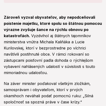
Zároveň vyzval obyvateľov, aby nepodceňovali
poistenie majetku, ktoré spolu so štátnou pomocou
výrazne zvyšuje šance na rýchlu obnovu po
katastrofách.
Vyzdvihol aj štátnych tajomníkov
ministerstva vnútra Michala Kaliňáka a Lucie
Kurilovskej, ktorí v bezprostredne po víchrici
navštívili postihnuté obce. V rámci rokovaní so
zástupcami poisťovní padla dohoda o rýchlejšom
vybavení nahlásených udalostí v súvislosti s touto
mimoriadnou udalosťou.
Na záver minister poďakoval všetkým zložkám,
samosprávam i obyvateľom, ktorí v prvých
okamihoch neváhali podať pomocnú ruku: „Silná
spoločnosť sa spozná práve v čase krízy.“