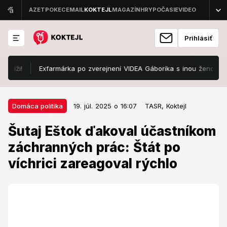
Prihlásiť
Exfarmárka po zverejnení VIDEA Gáboríka s inou ženou: Rozj**ali
19. júl. 2025 o 16:07
Domáca politika
Domáca politika
19. júl. 2025 o 16:07
TASR,
Koktejl
Šutaj Eštok ďakoval účastníkom
Šutaj Eštok ďakoval účastníkom
záchranných prác: Štát po víchrici
záchranných prác: Štát po
zareagoval rýchlo
víchrici zareagoval rýchlo
Škody sú predbežne vyčíslené na približne 1 milión
eur.