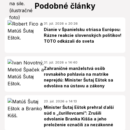
Podobné články
31. júl. 2026 o 20:26
Dianie v Španielsku otriasa Európou:
Rázne reakcie slovenských politikov!
TOTO odkázali do sveta
31. júl. 2026 o 14:40
Zahraničné manželstvá osôb
rovnakého pohlavia na matrike
neprejdú: Minister Šutaj Eštok sa
odvoláva na ústavu a zákony
23. júl. 2026 o 14:13
Minister Šutaj Eštok prehral ďalší
súd s „čurillovcami”: Zrušili
odvolanie Branka Kišša a jeho
preloženie označili za nezákonné