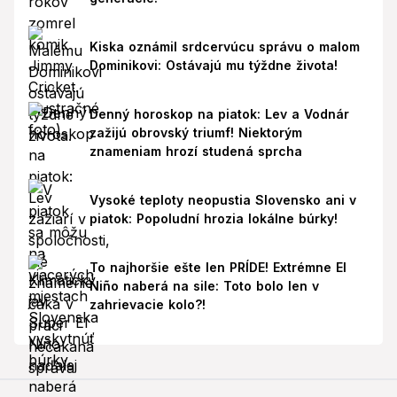
Kiska oznámil srdcervúcu správu o malom
Dominikovi: Ostávajú mu týždne života!
Denný horoskop na piatok: Lev a Vodnár
zažijú obrovský triumf! Niektorým
znameniam hrozí studená sprcha
Vysoké teploty neopustia Slovensko ani v
piatok: Popoludní hrozia lokálne búrky!
To najhoršie ešte len PRÍDE! Extrémne El
Niño naberá na sile: Toto bolo len v
zahrievacie kolo?!