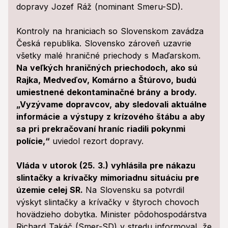
dopravy Jozef Ráž (nominant Smeru-SD).
Kontroly na hraniciach so Slovenskom zavádza
Česká republika. Slovensko zároveň uzavrie
všetky malé hraničné priechody s Maďarskom.
Na veľkých hraničných priechodoch, ako sú
Rajka, Medveďov, Komárno a Štúrovo, budú
umiestnené dekontaminačné brány a brody.
„Vyzývame dopravcov, aby sledovali aktuálne
informácie a výstupy z krízového štábu a aby
sa pri prekračovaní hraníc riadili pokynmi
polície,“
uviedol rezort dopravy.
Vláda v utorok (25. 3.) vyhlásila pre nákazu
slintačky a krívačky mimoriadnu situáciu pre
územie celej SR.
Na Slovensku sa potvrdil
výskyt slintačky a krívačky v štyroch chovoch
hovädzieho dobytka. Minister pôdohospodárstva
Richard Takáč (Smer-SD) v stredu informoval, že