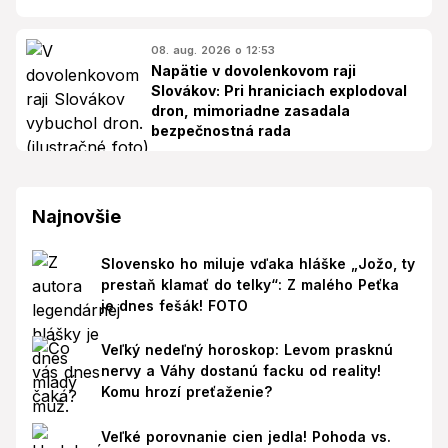
08. aug. 2026 o 12:53
Napätie v dovolenkovom raji
Slovákov: Pri hraniciach explodoval
dron, mimoriadne zasadala
bezpečnostná rada
Najnovšie
Slovensko ho miluje vďaka hláške „Jožo, ty
prestaň klamať do telky“: Z malého Peťka
je dnes fešák! FOTO
Veľký nedeľný horoskop: Levom prasknú
nervy a Váhy dostanú facku od reality!
Komu hrozí preťaženie?
Veľké porovnanie cien jedla! Pohoda vs.