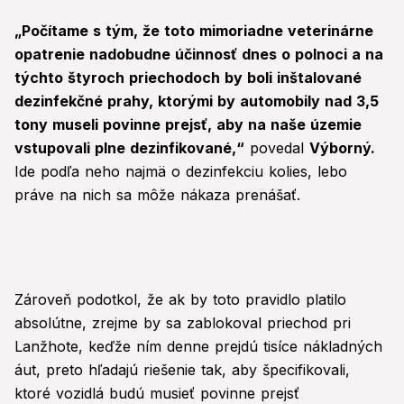
„
Počítame s tým, že toto mimoriadne veterinárne
opatrenie nadobudne účinnosť dnes o polnoci a na
týchto štyroch priechodoch by boli inštalované
dezinfekčné prahy, ktorými by automobily nad 3,5
tony museli povinne prejsť, aby na naše územie
vstupovali plne dezinfikované,
“
povedal
Výborný.
Ide podľa neho najmä o dezinfekciu kolies, lebo
práve na nich sa môže nákaza prenášať.
Zároveň podotkol, že ak by toto pravidlo platilo
absolútne, zrejme by sa zablokoval priechod pri
Lanžhote, keďže ním denne prejdú tisíce nákladných
áut, preto hľadajú riešenie tak, aby špecifikovali,
ktoré vozidlá budú musieť povinne prejsť