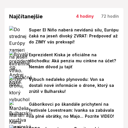
Najčítanejšie
4 hodiny
72 hodín
Super El Niño naberá nevídanú silu, Európu
čaká na jeseň divoký ZVRAT: Predpoveď až
do ZIMY vás prekvapí!
Exprezident Kiska je oficiálne na
dôchodku: Aká penzia mu cinkne na účet?
Nemám dôvod ju tajiť
Výbuch neďaleko plynovodu: Von sa
dostali nové informácie o drone, ktorý sa
zrútil v Bulharsku!
Gáboríkovci po škandále prichytení na
festivale Lovestream: Ivanka sa zabávala
na plné obrátky, no Majo... Pozrite VIDEO!