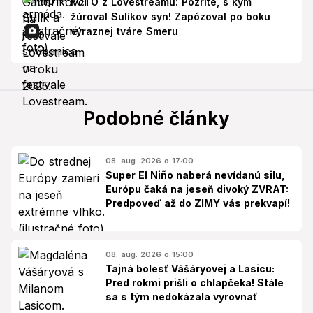
FOTO z Lovestreamu: Pozrite, s kým
žúroval Sulíkov syn! Zapózoval po boku
výraznej tváre Smeru
Podobné články
08. aug. 2026 o 17:00
Super El Niño naberá nevídanú silu,
Európu čaká na jeseň divoký ZVRAT:
Predpoveď až do ZIMY vás prekvapí!
08. aug. 2026 o 15:00
Tajná bolesť Vášáryovej a Lasicu:
Pred rokmi prišli o chlapčeka! Stále
sa s tým nedokázala vyrovnať