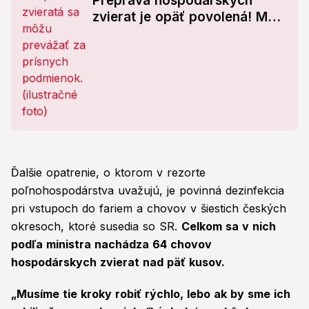
Preprava hospodárskych
zvierat je opäť povolená! Má
to však háčik
Ďalšie opatrenie, o ktorom v rezorte
poľnohospodárstva uvažujú, je povinná dezinfekcia
pri vstupoch do fariem a chovov v šiestich českých
okresoch, ktoré susedia so SR.
Celkom sa v nich
podľa ministra nachádza 64 chovov
hospodárskych zvierat nad päť kusov.
„
Musíme tie kroky robiť rýchlo, lebo ak by sme ich