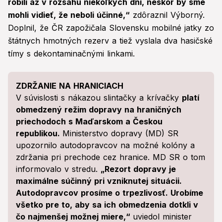
robili až v rozsahu niekoľkých dní, neskôr by sme
mohli vidieť, že neboli účinné,
“
zdôraznil Výborný.
Doplnil, že ČR zapožičala Slovensku mobilné jatky zo
štátnych hmotných rezerv a tiež vyslala dva hasičské
tímy s dekontaminačnými linkami.
ZDRŽANIE NA HRANICIACH
V súvislosti s nákazou slintačky a krívačky
platí
obmedzený režim dopravy na hraničných
priechodoch s Maďarskom a Českou
republikou.
Ministerstvo dopravy (MD) SR
upozornilo autodopravcov na možné kolóny a
zdržania pri prechode cez hranice. MD SR o tom
informovalo v stredu.
„Rezort dopravy je
maximálne súčinný pri vzniknutej situácii.
Autodopravcov prosíme o trpezlivosť. Urobíme
všetko pre to, aby sa ich obmedzenia dotkli v
čo najmenšej možnej miere,“
uviedol minister