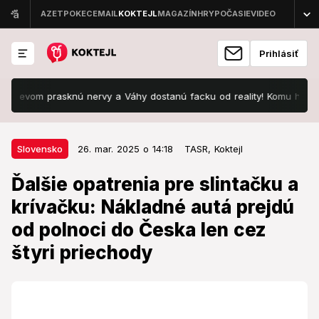
Prihlásiť
m prasknú nervy a Váhy dostanú facku od reality! Komu hrozí preťaže
26. mar. 2025 o 14:18
Slovensko
Slovensko
26. mar. 2025 o 14:18
TASR,
Koktejl
Ďalšie opatrenia pre slintačku a
Ďalšie opatrenia pre slintačku a
krívačku: Nákladné autá prejdú od
krívačku: Nákladné autá prejdú
polnoci do Česka len cez štyri
od polnoci do Česka len cez
priechody
štyri priechody
Na nich budú vozidlá prechádzať cez dezinfekčné
prahy.