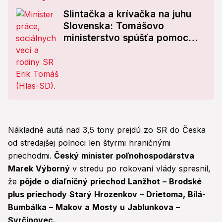
Slintačka a krívačka na juhu
Slovenska: Tomášovo
ministerstvo spúšťa pomoc
pre zamestnancov fariem
Nákladné autá nad 3,5 tony prejdú zo SR do Česka
od stredajšej polnoci len štyrmi hraničnými
priechodmi.
Český minister poľnohospodárstva
Marek Výborný
v stredu po rokovaní vlády spresnil,
že
pôjde o diaľničný priechod Lanžhot – Brodské
plus priechody Starý Hrozenkov – Drietoma, Bílá-
Bumbálka – Makov a Mosty u Jablunkova –
Svrčinovec.