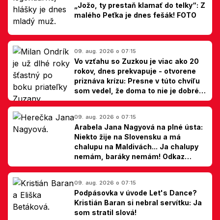
„Jožo, ty prestaň klamať do telky“: Z
malého Peťka je dnes fešák! FOTO
09. aug. 2026 o 07:15
Vo vzťahu so Zuzkou je viac ako 20
rokov, dnes prekvapuje - otvorene
priznáva krízu: Presne v túto chvíľu
som vedel, že doma to nie je dobré,
hovorí Milan Ondrík
09. aug. 2026 o 07:15
Arabela Jana Nagyová na plné ústa:
Niekto žije na Slovensku a má
chalupu na Maldivách... Ja chalupy
nemám, baráky nemám! Odkaz
Slovákom
09. aug. 2026 o 07:15
Podpásovka v úvode Let's Dance?
Kristián Baran si nebral servítku: Ja
som stratil slová!