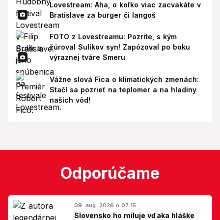
Lovestream: Aha, o koľko viac zacvakáte v
Bratislave za burger či langoš
FOTO z Lovestreamu: Pozrite, s kým
žúroval Sulíkov syn! Zapózoval po boku
výraznej tváre Smeru
Vážne slová Fica o klimatických zmenách:
Stačí sa pozrieť na teplomer a na hladiny
našich vôd!
Odporúčame
09. aug. 2026 o 07:15
Slovensko ho miluje vďaka hláške