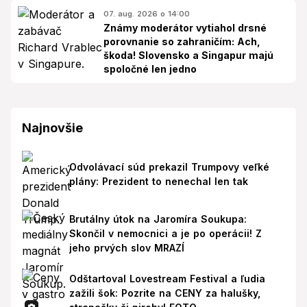
07. aug. 2026 o 14:00
Známy moderátor vytiahol drsné
porovnanie so zahraničím: Ach,
škoda! Slovensko a Singapur majú
spoločné len jedno
Najnovšie
Odvolávací súd prekazil Trumpovy veľké
plány: Prezident to nenechal len tak
Brutálny útok na Jaromíra Soukupa:
Skončil v nemocnici a je po operácii! Z
jeho prvých slov MRAZÍ
Odštartoval Lovestream Festival a ľudia
zažili šok: Pozrite na CENY za halušky,