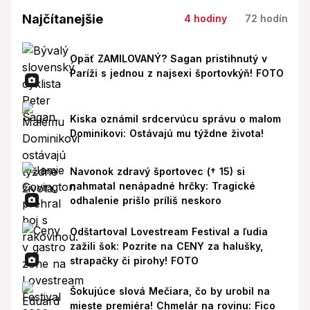
Najčítanejšie
4 hodiny
72 hodín
Opäť ZAMILOVANÝ? Sagan pristihnutý v
Paríži s jednou z najsexi športovkýň! FOTO
Kiska oznámil srdcervúcu správu o malom
Dominikovi: Ostávajú mu týždne života!
Navonok zdravý športovec († 15) si
nahmatal nenápadné hrčky: Tragické
odhalenie prišlo príliš neskoro
Odštartoval Lovestream Festival a ľudia
zažili šok: Pozrite na CENY za halušky,
strapačky či pirohy! FOTO
Šokujúce slová Mečiara, čo by urobil na
mieste premiéra! Chmelár na rovinu: Fico