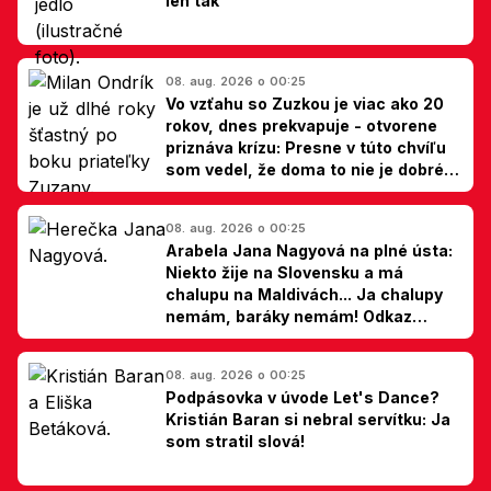
len tak
08. aug. 2026 o 00:25
Vo vzťahu so Zuzkou je viac ako 20
rokov, dnes prekvapuje - otvorene
priznáva krízu: Presne v túto chvíľu
som vedel, že doma to nie je dobré,
hovorí Milan Ondrík
08. aug. 2026 o 00:25
Arabela Jana Nagyová na plné ústa:
Niekto žije na Slovensku a má
chalupu na Maldivách... Ja chalupy
nemám, baráky nemám! Odkaz
Slovákom
08. aug. 2026 o 00:25
Podpásovka v úvode Let's Dance?
Kristián Baran si nebral servítku: Ja
som stratil slová!