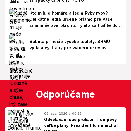
strapačky či pirohy! FOTO
Kto miluje homáre a jedia Ryby ryby?
Delikátne jedlá určené priamo pre vaše
znamenie zverokruhu: Týmto sa trafíte do
ich chutí!
Sobota prinesie vysoké teploty: SHMÚ
vydala výstrahy pre viacero okresov
Odporúčame
08. aug. 2026 o 00:25
Odvolávací súd prekazil Trumpovy
veľké plány: Prezident to nenechal