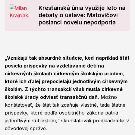
Kresťanská únia využije leto na
debaty o ústave: Matovičovi
poslanci novelu nepodporia
„Vznikajú tak absurdné situácie, keď napríklad štát
posiela príspevky na vzdelávanie detí na
cirkevných školách cirkevným školským úradom,
ktoré ich ďalej preposielajú jednotlivým cirkevným
školám. Z týchto transakcií však musia cirkevné
školské úrady odviesť transakčnú daň.
Možno
konštatovať, že štát tak zdaňuje vlastné, teda štátne
príspevky, ktoré podľa osobitného zákona patria
jednotlivým subjektom,“ skonštatovali predkladatelia v
dôvodovej správe.