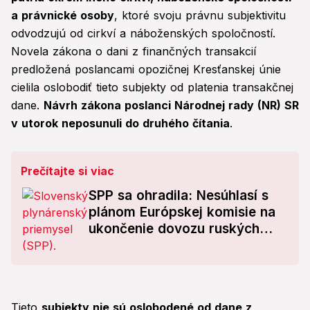
a právnické osoby
, ktoré svoju právnu subjektivitu
odvodzujú od cirkví a náboženských spoločností.
Novela zákona o dani z finančných transakcií
predložená poslancami opozičnej Kresťanskej únie
cielila oslobodiť tieto subjekty od platenia transakčnej
dane.
Návrh zákona poslanci Národnej rady (NR) SR
v utorok neposunuli do druhého čítania
.
Prečítajte si viac
SPP sa ohradila: Nesúhlasí s
plánom Európskej komisie na
ukončenie dovozu ruských
palív
Tieto
subjekty nie sú oslobodené od dane z