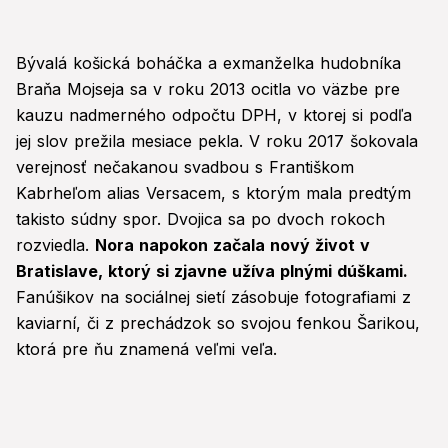
Bývalá košická boháčka a exmanželka hudobníka
Braňa Mojseja sa v roku 2013 ocitla vo väzbe pre
kauzu nadmerného odpočtu DPH, v ktorej si podľa
jej slov prežila mesiace pekla. V roku 2017 šokovala
verejnosť nečakanou svadbou s Františkom
Kabrheľom alias Versacem, s ktorým mala predtým
takisto súdny spor. Dvojica sa po dvoch rokoch
rozviedla.
Nora napokon začala nový život v
Bratislave, ktorý si zjavne užíva plnými dúškami.
Fanúšikov na sociálnej sietí zásobuje fotografiami z
kaviarní, či z prechádzok so svojou fenkou Šarikou,
ktorá pre ňu znamená veľmi veľa.