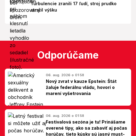
Turbulencie zranili 17 ľudí, stroj prudko
stratil výšku
Odporúčame
06. aug. 2026 o 01:58
Nový zvrat v kauze Epstein: Štát
žaluje federálnu vládu, hovorí o
marení vyšetrovania
06. aug. 2026 o 01:58
Festivalová sezóna je tu! Prinášame
overené tipy, ako sa zabaviť aj počas
horúčav, tieto kúsky sú jasný must-