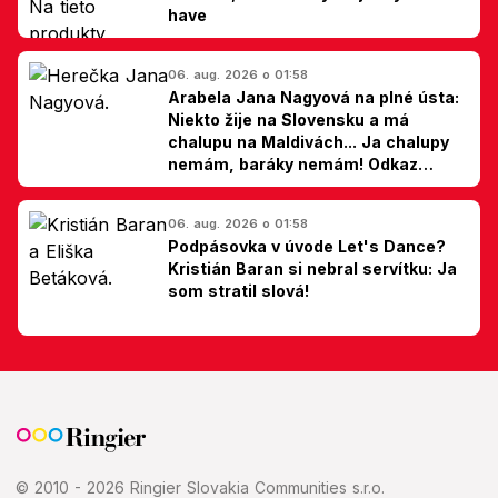
have
06. aug. 2026 o 01:58
Arabela Jana Nagyová na plné ústa:
Niekto žije na Slovensku a má
chalupu na Maldivách... Ja chalupy
nemám, baráky nemám! Odkaz
Slovákom
06. aug. 2026 o 01:58
Podpásovka v úvode Let's Dance?
Kristián Baran si nebral servítku: Ja
som stratil slová!
© 2010 - 2026 Ringier Slovakia Communities s.r.o.