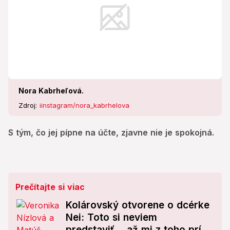
Nora Kabrheľová.
Zdroj:
iinstagram/nora_kabrhelova
S tým, čo jej pípne na účte, zjavne nie je spokojná.
Prečítajte si viac
Kolárovský otvorene o dcérke
Nei: Toto si neviem
predstaviť... až mi z toho príde