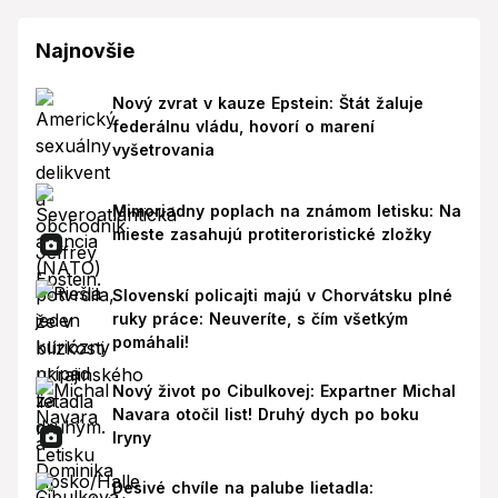
Najnovšie
Nový zvrat v kauze Epstein: Štát žaluje
federálnu vládu, hovorí o marení
vyšetrovania
Mimoriadny poplach na známom letisku: Na
mieste zasahujú protiteroristické zložky
Slovenskí policajti majú v Chorvátsku plné
ruky práce: Neuveríte, s čím všetkým
pomáhali!
Nový život po Cibulkovej: Expartner Michal
Navara otočil list! Druhý dych po boku
Iryny
Desivé chvíle na palube lietadla: