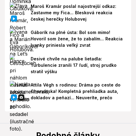
Maroš Kramár poslal najostrejší odkaz:
Zastavme my Fica... Blesková reakcia
českej herečky Holubovej
Gáborík na plné ústa: Bol som mimo!
Hovoril som žene, že to zabalím... Reakcia
Ivanky priniesla veľký zvrat
Desivé chvíle na palube lietadla:
Turbulencie zranili 17 ľudí, stroj prudko
stratil výšku
Attila Végh s rodinou: Dráma po ceste do
Chorvátska! Kompletná prehliadka auta,
dokladov a peňazí... Neuveríte, prečo
Podobné články