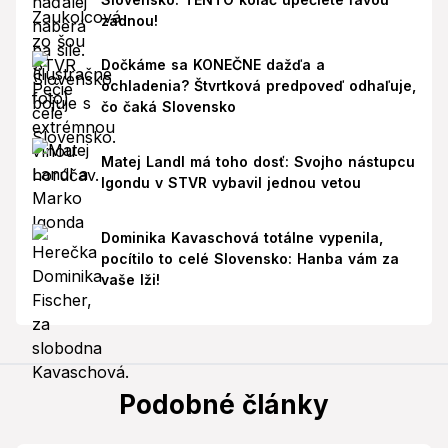
zadnou!
Dočkáme sa KONEČNE dažďa a
ochladenia? Štvrtková predpoveď odhaľuje,
čo čaká Slovensko
Matej Landl má toho dosť: Svojho nástupcu
Igondu v STVR vybavil jednou vetou
Dominika Kavaschová totálne vypenila,
pocítilo to celé Slovensko: Hanba vám za
vaše lži!
Podobné články