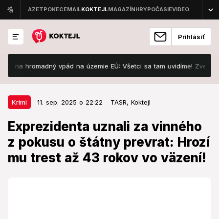
Prihlásiť
 na hromadný vpád na územie EÚ: Všetci sa tam uvidíme! Zverejnili pr
11. sep. 2025 o 22:22
Krimi
Krimi
11. sep. 2025 o 22:22
TASR,
Koktejl
Exprezidenta uznali za vinného z
Exprezidenta uznali za vinného
pokusu o štátny prevrat: Hrozí mu
z pokusu o štátny prevrat: Hrozí
trest až 43 rokov vo väzení!
mu trest až 43 rokov vo väzení!
Najvyšší súd rozhodol.