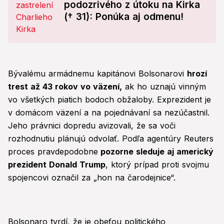
podozrivého z útoku na Kirka
(† 31): Ponúka aj odmenu!
Bývalému armádnemu kapitánovi Bolsonarovi
hrozí
trest až 43 rokov vo väzení,
ak ho uznajú vinným
vo všetkých piatich bodoch obžaloby. Exprezident je
v domácom väzení a na pojednávaní sa nezúčastnil.
Jeho právnici dopredu avizovali, že sa voči
rozhodnutiu plánujú odvolať. Podľa agentúry Reuters
proces pravdepodobne
pozorne sleduje aj americký
prezident Donald Trump
, ktorý prípad proti svojmu
spojencovi označil za „hon na čarodejnice“.
Bolsonaro tvrdí, že je obeťou politického