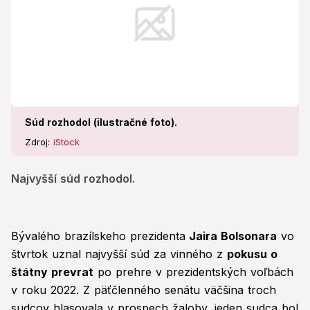
Súd rozhodol (ilustračné foto).
Zdroj:
iStock
Najvyšší súd rozhodol.
Bývalého brazílskeho prezidenta
Jaira Bolsonara
vo
štvrtok uznal najvyšší súd za vinného z
pokusu o
štátny prevrat
po prehre v prezidentských voľbách
v roku 2022. Z päťčlenného senátu väčšina troch
sudcov hlasovala v prospech žaloby, jeden sudca bol