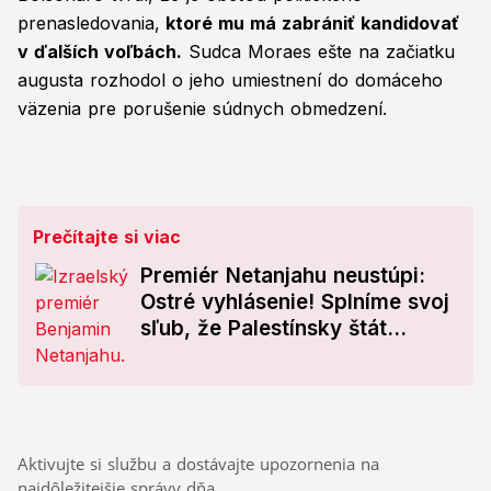
prenasledovania,
ktoré mu má zabrániť kandidovať
v ďalších voľbách.
Sudca Moraes ešte na začiatku
augusta rozhodol o jeho umiestnení do domáceho
väzenia pre porušenie súdnych obmedzení.
Prečítajte si viac
Premiér Netanjahu neustúpi:
Ostré vyhlásenie! Splníme svoj
sľub, že Palestínsky štát...
Aktivujte si službu a dostávajte upozornenia na
najdôležitejšie správy dňa.