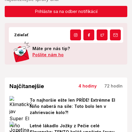
Prihláste sa na odber notifikácií
Zdieľať
Máte pre nás tip?
Pošlite nám ho
Najčítanejšie
4 hodiny
72 hodín
To najhoršie ešte len PRÍDE! Extrémne El
Niño naberá na sile: Toto bolo len v
zahrievacie kolo?!
Letné lákadlo Jožky z Pečie celé
Slovensko: TENTO koláč upečiete ľavou