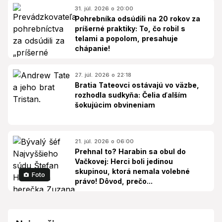
31. júl. 2026 o 20:00
Pohrebníka odsúdili na 20 rokov za
príšerné praktiky: To, čo robil s
telami a popolom, presahuje
chápanie!
27. júl. 2026 o 22:18
Bratia Tateovci ostávajú vo väzbe,
rozhodla sudkyňa: Čelia ďalším
šokujúcim obvineniam
21. júl. 2026 o 06:00
Prehnal to? Harabin sa obul do
Vačkovej: Herci boli jedinou
skupinou, ktorá nemala volebné
Foto
právo! Dôvod, prečo...