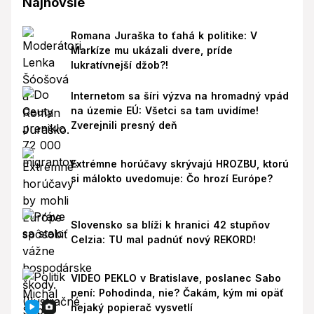
Najnovšie
Romana Juraška to ťahá k politike: V
Markíze mu ukázali dvere, príde
lukratívnejší džob?!
Internetom sa šíri výzva na hromadný vpád
na územie EÚ: Všetci sa tam uvidíme!
Zverejnili presný deň
Extrémne horúčavy skrývajú HROZBU, ktorú
si málokto uvedomuje: Čo hrozí Európe?
Slovensko sa blíži k hranici 42 stupňov
Celzia: TU mal padnúť nový REKORD!
VIDEO PEKLO v Bratislave, poslanec Sabo
pení: Pohodinda, nie? Čakám, kým mi opäť
nejaký popierač vysvetlí