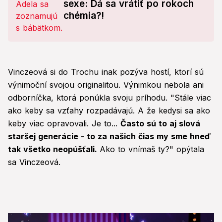
sexe: Dá sa vrátiť po rokoch
chémia?!
Vinczeová si do Trochu inak pozýva hostí, ktorí sú
výnimoční svojou originalitou. Výnimkou nebola ani
odborníčka, ktorá ponúkla svoju príhodu. "Stále viac
ako keby sa vzťahy rozpadávajú. A že kedysi sa ako
keby viac opravovali. Je to...
Často sú to aj slová
staršej generácie - to za našich čias my sme hneď
tak všetko neopúšťali.
Ako to vnímaš ty?" opýtala
sa Vinczeová.