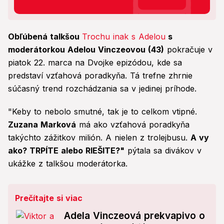
Obľúbená talkšou
Trochu inak s Adelou
s
moderátorkou Adelou Vinczeovou (43)
pokračuje v
piatok 22. marca na Dvojke epizódou, kde sa
predstaví vzťahová poradkyňa. Tá trefne zhrnie
súčasný trend rozchádzania sa v jedinej príhode.
"Keby to nebolo smutné, tak je to celkom vtipné.
Zuzana Marková
má ako vzťahová poradkyňa
takýchto zážitkov milión. A nielen z trolejbusu.
A vy
ako? TRPÍTE alebo RIEŠITE?"
pýtala sa divákov v
ukážke z talkšou moderátorka.
Prečítajte si viac
Adela Vinczeová prekvapivo o