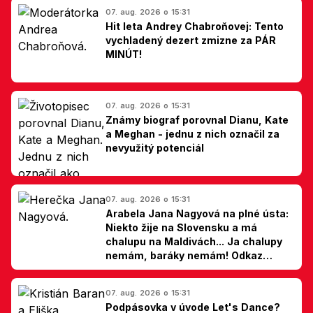
07. aug. 2026 o 15:31
Hit leta Andrey Chabroňovej: Tento
vychladený dezert zmizne za PÁR
MINÚT!
07. aug. 2026 o 15:31
Známy biograf porovnal Dianu, Kate
a Meghan - jednu z nich označil za
nevyužitý potenciál
07. aug. 2026 o 15:31
Arabela Jana Nagyová na plné ústa:
Niekto žije na Slovensku a má
chalupu na Maldivách... Ja chalupy
nemám, baráky nemám! Odkaz
Slovákom
07. aug. 2026 o 15:31
Podpásovka v úvode Let's Dance?