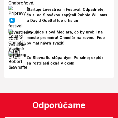
Štartuje Lovestream Festival: Odpadnete,
čo si od Slovákov zapýtali Robbie Williams
a David Guetta! Ide o tisíce
Šokujúce slová Mečiara, čo by urobil na
mieste premiéra! Chmelár na rovinu: Fico
by mal návrh zvážiť
Zo Slovnaftu stúpa dym: Po silnej explózii
sa roztriasli okná v okolí!
Odporúčame