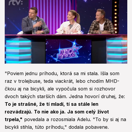
0
seconds
"Poviem jednu príhodu, ktorá sa mi stala. Išla som
of
1
raz v trolejbuse, teda viackrát, lebo chodím MHD-
minute,
čkou aj na bicykli, ale vypočula som si rozhovor
42
seconds
dvoch takých starších dám. Jedna hovorí druhej, že:
To je strašné, že tí mladí, tí sa stále len
rozvádzajú. To nie ako ja. Ja som celý život
trpela,"
povedala a rozosmiala Adelu. "To by si aj na
bicykli stihla, túto príhodu," dodala pobavene.