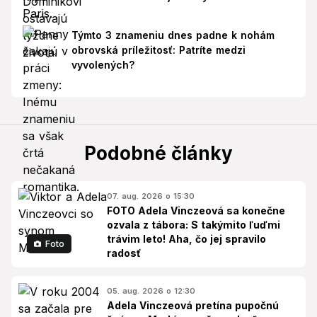
Týmto 3 znameniu dnes padne k nohám
obrovská príležitosť: Patríte medzi
vyvolených?
Podobné články
07. aug. 2026 o 15:30
FOTO Adela Vinczeová sa konečne
ozvala z tábora: S takýmito ľuďmi
trávim leto! Aha, čo jej spravilo
Foto
radosť
05. aug. 2026 o 12:30
Adela Vinczeová pretína pupočnú