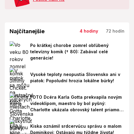
Najčítanejšie
4 hodiny
72 hodín
Po krátkej chorobe zomrel obľúbený
televízny komik († 80): Zabával celé
generácie!
Vysoké teploty neopustia Slovensko ani v
piatok: Popoludní hrozia lokálne búrky!
FOTO Dcéra Karla Gotta prekvapila novým
videoklipom, maestro by bol pyšný:
Charlotte ukázala obrovský talent priamo v
Paríži!
Kiska oznámil srdcervúcu správu o malom
Dominikovi: Ostávajú mu týždne života!