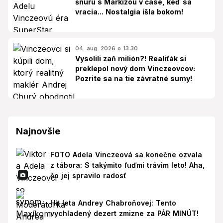
šnúru s Markízou v čase, keď sa
vracia... Nostalgia išla bokom!
04. aug. 2026 o 13:30
Vysolili zaň milión?! Realiťák si
preklepol nový dom Vinczeovcov:
Pozrite sa na tie závratné sumy!
Najnovšie
FOTO Adela Vinczeová sa konečne ozvala
z tábora: S takýmito ľuďmi trávim leto! Aha,
čo jej spravilo radosť
Hit leta Andrey Chabroňovej: Tento
vychladený dezert zmizne za PÁR MINÚT!