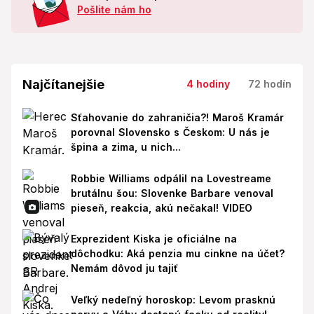
Pošlite nám ho
Najčítanejšie
4 hodiny
72 hodín
Sťahovanie do zahraničia?! Maroš Kramár
porovnal Slovensko s Českom: U nás je
špina a zima, u nich...
Robbie Williams odpálil na Lovestreame
brutálnu šou: Slovenke Barbare venoval
pieseň, reakcia, akú nečakal! VIDEO
Exprezident Kiska je oficiálne na
dôchodku: Aká penzia mu cinkne na účet?
Nemám dôvod ju tajiť
Veľký nedeľný horoskop: Levom prasknú