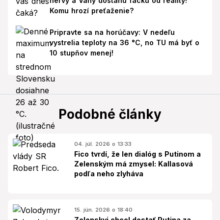
nervy a Váhy dostanú facku od reality!
Komu hrozí preťaženie?
Pripravte sa na horúčavy: V nedeľu
vystrelia teploty na 36 °C, no TU má byť o
10 stupňov menej!
Podobné články
04. júl. 2026 o 13:33
Fico tvrdí, že len dialóg s Putinom a
Zelenským má zmysel: Kallasová
podľa neho zlyháva
15. jún. 2026 o 18:40
Zelenskyj chcel dostať Putina za