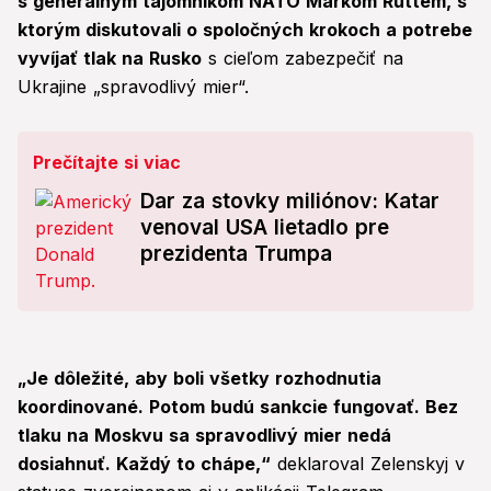
s generálnym tajomníkom NATO Markom Ruttem, s
ktorým diskutovali o spoločných krokoch a potrebe
vyvíjať tlak na Rusko
s cieľom zabezpečiť na
Ukrajine „spravodlivý mier“.
Prečítajte si viac
Dar za stovky miliónov: Katar
venoval USA lietadlo pre
prezidenta Trumpa
„Je dôležité, aby boli všetky rozhodnutia
koordinované. Potom budú sankcie fungovať. Bez
tlaku na Moskvu sa spravodlivý mier nedá
dosiahnuť. Každý to chápe,“
deklaroval Zelenskyj v