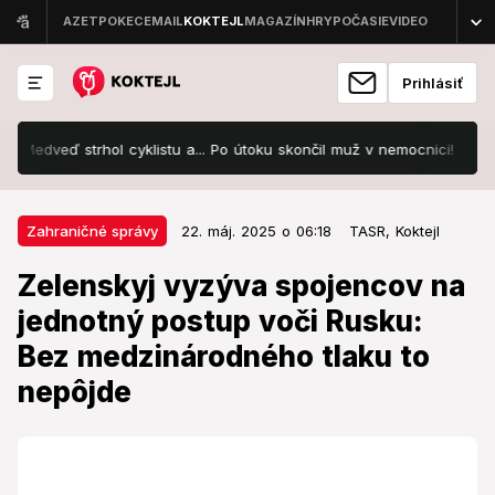
Prihlásiť
veď strhol cyklistu a... Po útoku skončil muž v nemocnici!
Noga s
22. máj. 2025 o 06:18
Zahraničné správy
Zahraničné správy
22. máj. 2025 o 06:18
TASR,
Koktejl
Zelenskyj vyzýva spojencov na
Zelenskyj vyzýva spojencov na
jednotný postup voči Rusku: Bez
jednotný postup voči Rusku:
medzinárodného tlaku to nepôjde
Bez medzinárodného tlaku to
Zelenskyj zintenzívňuje diplomatické úsilie po
nepôjde
Trumpovej zmene postoja.