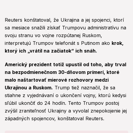
Reuters konštatoval, že Ukrajina a jej spojenci, ktorí
sa mesiace snažili získať Trumpovu administratívu na
svoju stranu vo vojne rozpútanej Ruskom,
interpretujú Trumpov telefonát s Putinom ako
krok,
ktorý ich „vrátil na začiatok“ ich snáh.
Americký prezident totiž upustil od toho, aby trval
na bezpodmienečnom 30-dňovom prímerí, ktoré
malo naštartovať mierové rozhovory medzi
Ukrajinou a Ruskom.
Trump tiež naznačil, že sa
stiahne z vyjednávaní o ukončení vojny, ktorú kedysi
sľúbil ukončiť do 24 hodín. Tento Trumpov postoj
zvýšil zraniteľnosť Ukrajiny a vyvolal znepokojenie jej
západných spojencov, konštatoval Reuters.