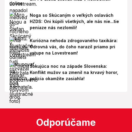
Noga so Skúcaným o veľkých oslavách
HZDS: Oni kúpili všetkých, ale nás nie...tie
peniaze nás nezlomili!
Kuriózna nehoda zdrogovaného taxikára:
Odrovná vás, do čoho narazil priamo pri
vstupe na Lovestream!
Šokujúca noc na západe Slovenska:
Konflikt mužov sa zmenil na krvavý horor,
polícia okamžite zasiahla!
Odporúčame