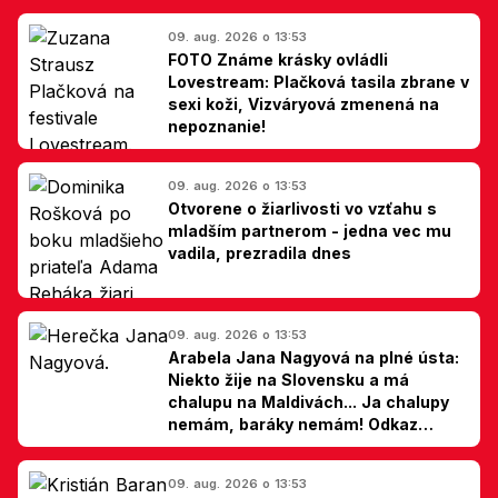
09. aug. 2026 o 13:53
FOTO Známe krásky ovládli
Lovestream: Plačková tasila zbrane v
sexi koži, Vizváryová zmenená na
nepoznanie!
09. aug. 2026 o 13:53
Otvorene o žiarlivosti vo vzťahu s
mladším partnerom - jedna vec mu
vadila, prezradila dnes
09. aug. 2026 o 13:53
Arabela Jana Nagyová na plné ústa:
Niekto žije na Slovensku a má
chalupu na Maldivách... Ja chalupy
nemám, baráky nemám! Odkaz
Slovákom
09. aug. 2026 o 13:53