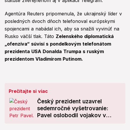
statuse zverejnenom aj v aplikácii Telegram.
Agentúra Reuters pripomenula, že ukrajinský líder v
posledných dvoch dňoch telefonoval európskymi
spojencami a nabádal ich, aby sa snažili vyvinúť na
Rusko väčší tlak. Táto
Zelenského diplomatická
„ofenzíva“ súvisí s pondelkovým telefonátom
prezidenta USA Donalda Trumpa s ruským
prezidentom Vladimirom Putinom.
Prečítajte si viac
Český prezident uzavrel
sedemročné vyšetrovanie:
Pavel oslobodil vojakov v
prípade smrti afganského
atentátnika