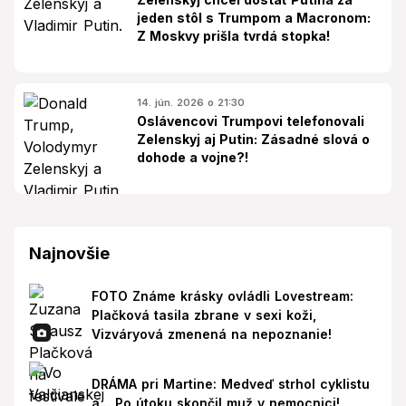
jeden stôl s Trumpom a Macronom:
Z Moskvy prišla tvrdá stopka!
14. jún. 2026 o 21:30
Oslávencovi Trumpovi telefonovali
Zelenskyj aj Putin: Zásadné slová o
dohode a vojne?!
Najnovšie
FOTO Známe krásky ovládli Lovestream:
Plačková tasila zbrane v sexi koži,
Vizváryová zmenená na nepoznanie!
DRÁMA pri Martine: Medveď strhol cyklistu
a... Po útoku skončil muž v nemocnici!