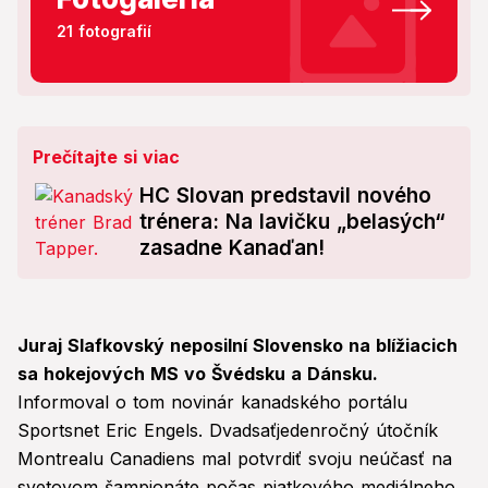
21 fotografií
Prečítajte si viac
HC Slovan predstavil nového
trénera: Na lavičku „belasých“
zasadne Kanaďan!
J
uraj Slafkovský neposilní Slovensko na blížiacich
sa hokejových MS vo Švédsku a Dánsku.
Informoval o tom novinár kanadského portálu
Sportsnet Eric Engels. Dvadsaťjedenročný útočník
Montrealu Canadiens mal potvrdiť svoju neúčasť na
svetovom šampionáte počas piatkového mediálneho