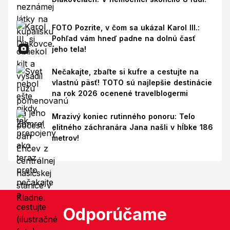
FOTO Pozrite, v čom sa ukázal Karol III.:
Pohľad vám hneď padne na dolnú časť
jeho tela!
Nečakajte, zbaľte si kufre a cestujte na
vlastnú päsť! TOTO sú najlepšie destinácie
na rok 2026 ocenené travelblogermi
Mrazivý koniec rutinného ponoru: Telo
elitného záchranára Jana našli v hĺbke 186
metrov!
Odporúčame