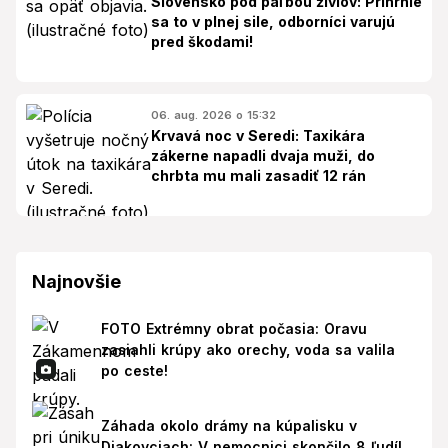
Slovensko pod paľbou živlov: Prihrnie
sa to v plnej sile, odborníci varujú
pred škodami!
06. aug. 2026 o 15:32
Krvavá noc v Seredi: Taxikára
zákerne napadli dvaja muži, do
chrbta mu mali zasadiť 12 rán
Najnovšie
FOTO Extrémny obrat počasia: Oravu
zasiahli krúpy ako orechy, voda sa valila
po ceste!
Záhada okolo drámy na kúpalisku v
Diakovciach: V nemocnici skončilo 8 ľudí!