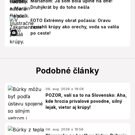
Mariánom: Ja som bola úplne na dne!
Druhýkrát by do toho nešla
FOTO Extrémny obrat počasia: Oravu
zasiahli krúpy ako orechy, voda sa valila
po ceste!
Podobné články
06. aug. 2026 o 19:08
POZOR, valí sa to na Slovensko: Aha,
kde hrozia prívalové povodne, silný
lejak, vietor aj krúpy!
06. aug. 2026 o 18:56