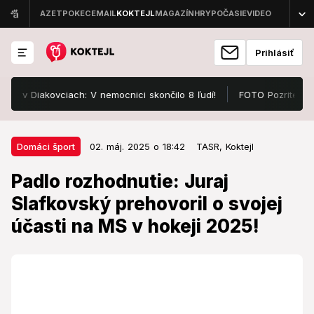
Prihlásiť
Diakovciach: V nemocnici skončilo 8 ľudí!
FOTO Pozrite, v čom s
02. máj. 2025 o 18:42
Domáci šport
Domáci šport
02. máj. 2025 o 18:42
TASR,
Koktejl
Padlo rozhodnutie: Juraj
Padlo rozhodnutie: Juraj
Slafkovský prehovoril o svojej
Slafkovský prehovoril o svojej
účasti na MS v hokeji 2025!
účasti na MS v hokeji 2025!
O svojom štarte na svetovom šampionáte v
Štokholme komunikoval počas dňa aj priamo so
šéfom slovenského hokeja Miroslavom Šatanom.