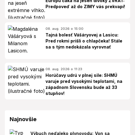
Európu čaká na jeseň divoký ZVRAT:
Predpoveď až do ZIMY vás prekvapí!
08. aug. 2026 o 15:00
Tajná bolesť Vášáryovej a Lasicu:
Pred rokmi prišli o chlapčeka! Stále
sa s tým nedokázala vyrovnať
08. aug. 2026 o 11:23
Horúčavy udrú v plnej sile: SHMÚ
varuje pred vysokými teplotami, na
západnom Slovensku bude až 33
stupňov!
Najnovšie
Výbuch neďaleko plynovodu: Von sa