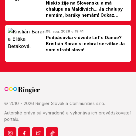
Niekto žije na Slovensku a má
chalupu na Maldivách... Ja chalupy
nemám, baráky nemám! Odkaz
Slovákom
08. aug. 2026 o 19:41
Podpásovka v úvode Let's Dance?
Kristián Baran si nebral servítku: Ja
som stratil slová!
© 2010 - 2026 Ringier Slovakia Communities s.r.o.
Autorské práva sú vyhradené a vykonáva ich prevádzkovateľ
portálu.