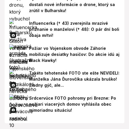
dostali nové informácie o drone, ktorý sa
zrútil v Bulharsku!
Influencerka († 43) zverejnila mrazivé
priznanie o manželovi († 48): O pár dní boli
obaja mŕtvi!
Požiar vo Vojenskom obvode Záhorie
mobilizuje desiatky hasičov: Do akcie idú aj
Black Hawky!
Takéto tehotenské FOTO ste ešte NEVIDELI:
Manželka Jána Ďurovčíka ukázala bruško!
Žiadny gýč, ale...
Srdcervúce FOTO pohromy pri Brezne: Po
požiari viacerých domov vyhlásila obec
mimoriadnu situáciu!