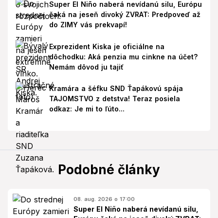
Super El Niño naberá nevídanú silu, Európu
čaká na jeseň divoký ZVRAT: Predpoveď až
do ZIMY vás prekvapí!
Exprezident Kiska je oficiálne na
dôchodku: Aká penzia mu cinkne na účet?
Nemám dôvod ju tajiť
Kramára a šéfku SND Ťapákovú spája
TAJOMSTVO z detstva! Teraz posiela
odkaz: Je mi to ľúto...
Podobné články
08. aug. 2026 o 17:00
Super El Niño naberá nevídanú silu,