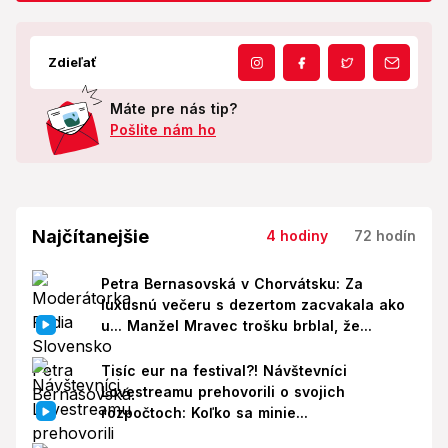
Zdieľať
Máte pre nás tip?
Pošlite nám ho
Najčítanejšie
4 hodiny
72 hodín
Petra Bernasovská v Chorvátsku: Za
luxusnú večeru s dezertom zacvakala ako
u... Manžel Mravec trošku brblal, že...
Tisíc eur na festival?! Návštevníci
Lovestreamu prehovorili o svojich
rozpočtoch: Koľko sa minie...