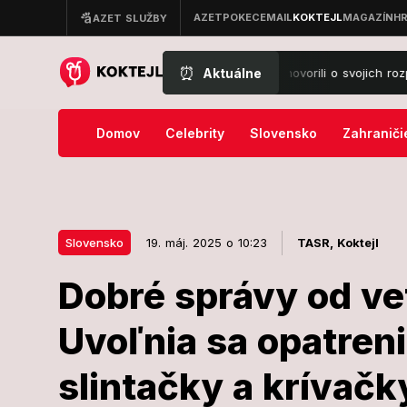
⏰
Aktuálne
tival?! Návštevníci Lovestreamu prehovorili o svojich rozpočtoch: Koľko 
Domov
Celebrity
Slovensko
Zahraniči
Slovensko
19. máj. 2025 o 10:23
TASR,
Koktejl
Dobré správy od ve
19. máj. 2025 o 10:23
Slovensko
Uvoľnia sa opatreni
Dobré správy 
slintačky a krívačk