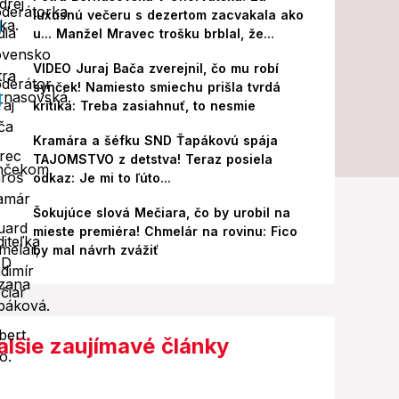
luxusnú večeru s dezertom zacvakala ako
u... Manžel Mravec trošku brblal, že...
VIDEO Juraj Bača zverejnil, čo mu robí
synček! Namiesto smiechu prišla tvrdá
kritika: Treba zasiahnuť, to nesmie
Kramára a šéfku SND Ťapákovú spája
TAJOMSTVO z detstva! Teraz posiela
odkaz: Je mi to ľúto...
Šokujúce slová Mečiara, čo by urobil na
mieste premiéra! Chmelár na rovinu: Fico
by mal návrh zvážiť
alšie zaujímavé články