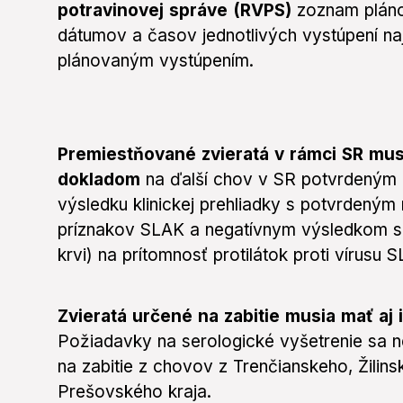
potravinovej správe (RVPS)
zoznam pláno
dátumov a časov jednotlivých vystúpení na
plánovaným vystúpením.
Premiestňované zvieratá v rámci SR mu
dokladom
na ďalší chov v SR potvrdeným 
výsledku klinickej prehliadky s potvrdeným
príznakov SLAK a negatívnym výsledkom se
krvi) na prítomnosť protilátok proti vírusu 
Zvieratá určené na zabitie musia mať aj
Požiadavky na serologické vyšetrenie sa n
na zabitie z chovov z Trenčianskeho, Žilin
Prešovského kraja.