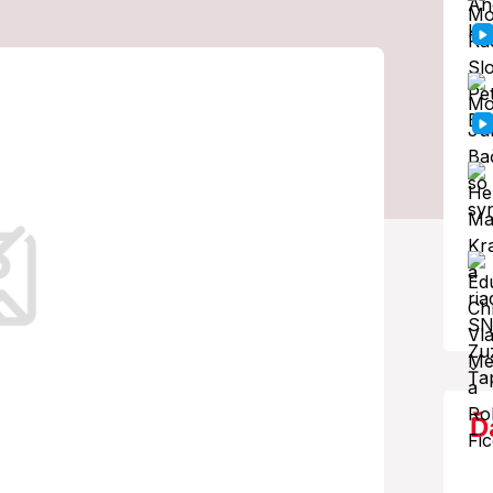
atrenia proti
ačky a krívačky
Ď