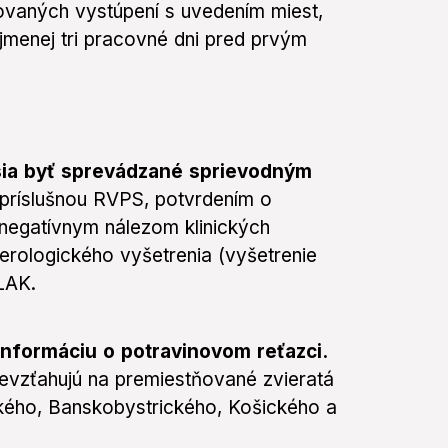
vaných vystúpení s uvedením miest,
jmenej tri pracovné dni pred prvým
sia byť sprevádzané sprievodným
príslušnou RVPS, potvrdením o
 negatívnym nálezom klinických
rologického vyšetrenia (vyšetrenie
SLAK.
 informáciu o potravinovom reťazci.
evzťahujú na premiestňované zvieratá
ského, Banskobystrického, Košického a