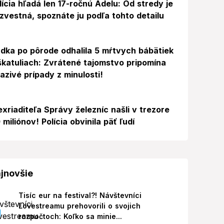
lícia hľadá len 17-ročnú Adelu: Od stredy je
zvestná, spoznáte ju podľa tohto detailu
dka po pôrode odhalila 5 mŕtvych bábätiek
škatuliach: Zvrátené tajomstvo pripomína
azivé prípady z minulosti!
exriaditeľa Správy železníc našli v trezore
 miliónov! Polícia obvinila päť ľudí
jnovšie
Tisíc eur na festival?! Návštevníci
Lovestreamu prehovorili o svojich
rozpočtoch: Koľko sa minie...