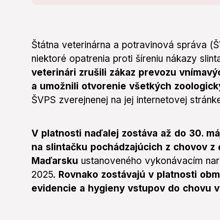
Štátna veterinárna a potravinová správa (ŠV
niektoré opatrenia proti šíreniu nákazy slin
veterinári zrušili zákaz prevozu vnímav
a umožnili otvorenie všetkých zoologick
ŠVPS zverejnenej na jej internetovej stránk
V platnosti naďalej zostáva až do 30. m
na slintačku pochádzajúcich z chovov z
Maďarsku
ustanoveného vykonávacím naria
2025.
Rovnako zostávajú v platnosti obme
evidencie a hygieny vstupov do chovu v