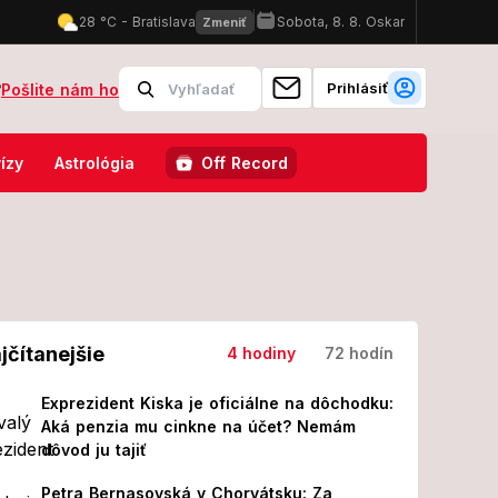
Prihlásiť
?
Pošlite nám ho
 chlapčeka! Stále sa s tým nedokázala vyrovnať
Gáboríkovci po ška
ízy
Astrológia
Off Record
jčítanejšie
4 hodiny
72 hodín
Exprezident Kiska je oficiálne na dôchodku:
Aká penzia mu cinkne na účet? Nemám
dôvod ju tajiť
Petra Bernasovská v Chorvátsku: Za