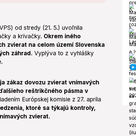
PS) od stredy (21. 5.) uvoľnila
tačky a krívačky.
Okrem iného
ých zvierat na celom území Slovenska
ých záhrad.
Vyplýva to z vyhlášky
e.
ája zákaz dovozu zvierat vnímavých
 ďalšieho reštrikčného pásma v
dením Európskej komisie z 27. apríla
dzenia, ktoré sa týkajú kontroly,
nímavých zvierat.