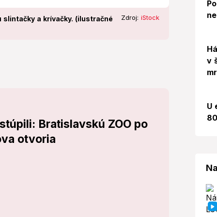
Po
ne
Zdroj:
iStock
 slintačky a krívačky. (ilustračné
Há
v 
mr
U 
80
stúpili: Bratislavskú ZOO po
va otvoria
Na