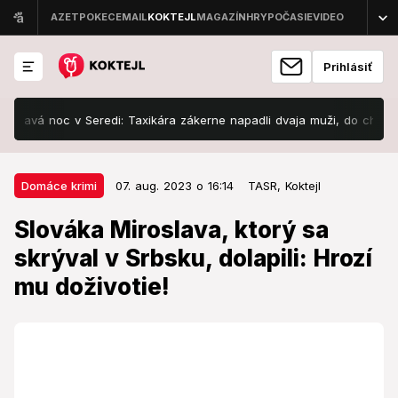
Prihlásiť
avá noc v Seredi: Taxikára zákerne napadli dvaja muži, do chrbta mu m
07. aug. 2023 o 16:14
Domáce krimi
Domáce krimi
07. aug. 2023 o 16:14
TASR,
Koktejl
Slováka Miroslava, ktorý sa
Slováka Miroslava, ktorý sa
skrýval v Srbsku, dolapili: Hrozí
skrýval v Srbsku, dolapili: Hrozí
mu doživotie!
mu doživotie!
Muža vzali do väzby.