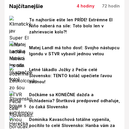
Najčítanejšie
4 hodiny
72 hodín
To najhoršie ešte len PRÍDE! Extrémne El
Niño naberá na sile: Toto bolo len v
zahrievacie kolo?!
Matej Landl má toho dosť: Svojho nástupcu
Igondu v STVR vybavil jednou vetou
Letné lákadlo Jožky z Pečie celé
Slovensko: TENTO koláč upečiete ľavou
zadnou!
Dočkáme sa KONEČNE dažďa a
ochladenia? Štvrtková predpoveď odhaľuje,
čo čaká Slovensko
Dominika Kavaschová totálne vypenila,
pocítilo to celé Slovensko: Hanba vám za