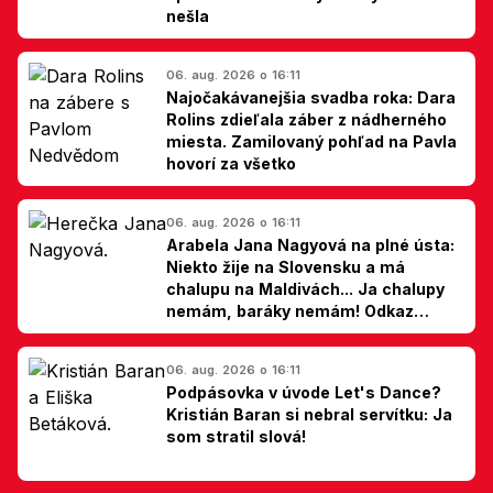
nešla
06. aug. 2026 o 16:11
Najočakávanejšia svadba roka: Dara
Rolins zdieľala záber z nádherného
miesta. Zamilovaný pohľad na Pavla
hovorí za všetko
06. aug. 2026 o 16:11
Arabela Jana Nagyová na plné ústa:
Niekto žije na Slovensku a má
chalupu na Maldivách... Ja chalupy
nemám, baráky nemám! Odkaz
Slovákom
06. aug. 2026 o 16:11
Podpásovka v úvode Let's Dance?
Kristián Baran si nebral servítku: Ja
som stratil slová!