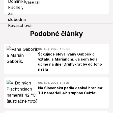
vaše lži!
Podobné články
06. aug. 2026 o 16:00
Šokujúce slová Ivany Gáborík o
vzťahu s Mariánom: Ja som bola
úplne na dne! Druhýkrát by do toho
nešla
06. aug. 2026 o 15:25
Na Slovensku padla desivá hranica:
TU nameriali 42 stupňov Celzia!