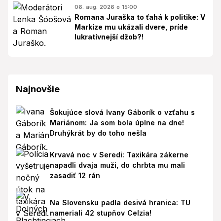
06. aug. 2026 o 15:00
Romana Juraška to ťahá k politike: V
Markíze mu ukázali dvere, príde
lukratívnejší džob?!
Najnovšie
Šokujúce slová Ivany Gáborík o vzťahu s
Mariánom: Ja som bola úplne na dne!
Druhýkrát by do toho nešla
Krvavá noc v Seredi: Taxikára zákerne
napadli dvaja muži, do chrbta mu mali
zasadiť 12 rán
Na Slovensku padla desivá hranica: TU
nameriali 42 stupňov Celzia!