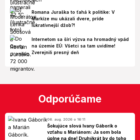
Romana Juraška to ťahá k politike: V
Markíze mu ukázali dvere, príde
lukratívnejší džob?!
Internetom sa šíri výzva na hromadný vpád
na územie EÚ: Všetci sa tam uvidíme!
Zverejnili presný deň
Odporúčame
06. aug. 2026 o 16:11
Šokujúce slová Ivany Gáborík o
vzťahu s Mariánom: Ja som bola
úplne na dne! Druhýkrát by do toho