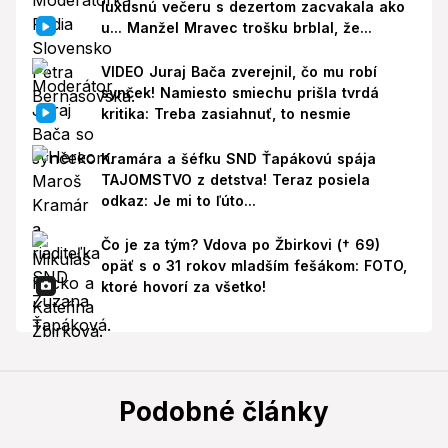
luxusnú večeru s dezertom zacvakala ako
u... Manžel Mravec trošku brblal, že...
VIDEO Juraj Bača zverejnil, čo mu robí
synček! Namiesto smiechu prišla tvrdá
kritika: Treba zasiahnuť, to nesmie
Kramára a šéfku SND Ťapákovú spája
TAJOMSTVO z detstva! Teraz posiela
odkaz: Je mi to ľúto...
Čo je za tým? Vdova po Žbirkovi († 69)
opäť s o 31 rokov mladším fešákom: FOTO,
ktoré hovorí za všetko!
Podobné články