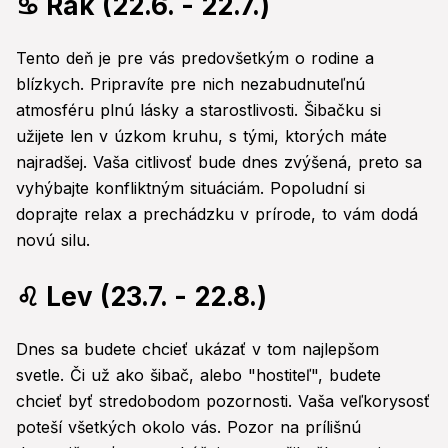
♋ Rak (22.6. - 22.7.)
Tento deň je pre vás predovšetkým o rodine a
blízkych. Pripravíte pre nich nezabudnuteľnú
atmosféru plnú lásky a starostlivosti. Šibačku si
užijete len v úzkom kruhu, s tými, ktorých máte
najradšej. Vaša citlivosť bude dnes zvýšená, preto sa
vyhýbajte konfliktným situáciám. Popoludní si
doprajte relax a prechádzku v prírode, to vám dodá
novú silu.
♌ Lev (23.7. - 22.8.)
Dnes sa budete chcieť ukázať v tom najlepšom
svetle. Či už ako šibač, alebo "hostiteľ", budete
chcieť byť stredobodom pozornosti. Vaša veľkorysosť
poteší všetkých okolo vás. Pozor na prílišnú