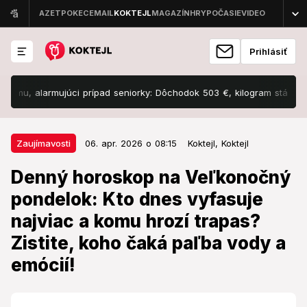
Prihlásiť
larmujúci prípad seniorky: Dôchodok 503 €, kilogram stál... Šialené!
06. apr. 2026 o 08:15
Zaujímavosti
Zaujímavosti
06. apr. 2026 o 08:15
Koktejl,
Koktejl
Denný horoskop na Veľkonočný
Denný horoskop na Veľkonočný
pondelok: Kto dnes vyfasuje
pondelok: Kto dnes vyfasuje
najviac a komu hrozí trapas?
najviac a komu hrozí trapas?
Zistite, koho čaká paľba vody a
Zistite, koho čaká paľba vody a
emócií!
emócií!
Zistite, čo dnes hviezdy nadelili vášmu znameniu.