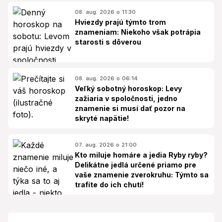
08. aug. 2026 o 11:30
Hviezdy prajú týmto trom
znameniam: Niekoho však potrápia
starosti s dôverou
08. aug. 2026 o 06:14
Veľký sobotný horoskop: Levy
zažiaria v spoločnosti, jedno
znamenie si musí dať pozor na
skryté napätie!
07. aug. 2026 o 21:00
Kto miluje homáre a jedia Ryby ryby?
Delikátne jedlá určené priamo pre
vaše znamenie zverokruhu: Týmto sa
trafíte do ich chutí!