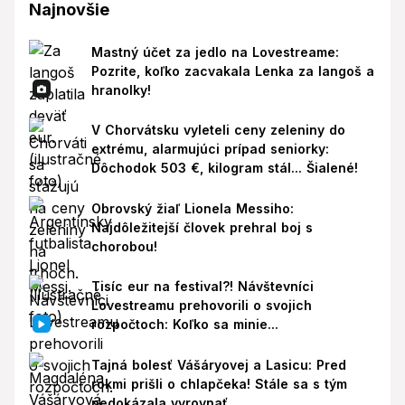
Najnovšie
Mastný účet za jedlo na Lovestreame:
Pozrite, koľko zacvakala Lenka za langoš a
hranolky!
V Chorvátsku vyleteli ceny zeleniny do
extrému, alarmujúci prípad seniorky:
Dôchodok 503 €, kilogram stál... Šialené!
Obrovský žiaľ Lionela Messiho:
Najdôležitejší človek prehral boj s
chorobou!
Tisíc eur na festival?! Návštevníci
Lovestreamu prehovorili o svojich
rozpočtoch: Koľko sa minie...
Tajná bolesť Vášáryovej a Lasicu: Pred
rokmi prišli o chlapčeka! Stále sa s tým
nedokázala vyrovnať