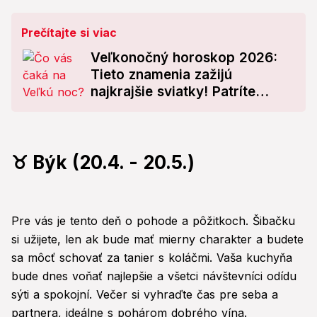
Prečítajte si viac
Veľkonočný horoskop 2026:
Tieto znamenia zažijú
najkrajšie sviatky! Patríte
medzi ne?
♉ Býk (20.4. - 20.5.)
Pre vás je tento deň o pohode a pôžitkoch. Šibačku
si užijete, len ak bude mať mierny charakter a budete
sa môcť schovať za tanier s koláčmi. Vaša kuchyňa
bude dnes voňať najlepšie a všetci návštevníci odídu
sýti a spokojní. Večer si vyhraďte čas pre seba a
partnera, ideálne s pohárom dobrého vína.