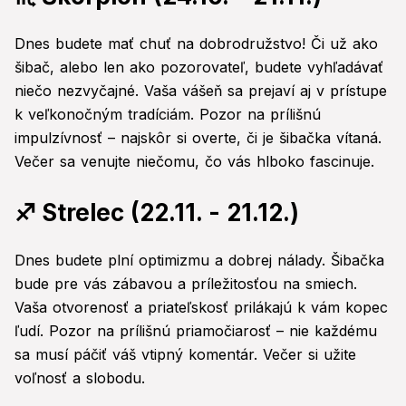
Dnes budete mať chuť na dobrodružstvo! Či už ako
šibač, alebo len ako pozorovateľ, budete vyhľadávať
niečo nezvyčajné. Vaša vášeň sa prejaví aj v prístupe
k veľkonočným tradíciám. Pozor na prílišnú
impulzívnosť – najskôr si overte, či je šibačka vítaná.
Večer sa venujte niečomu, čo vás hlboko fascinuje.
♐ Strelec (22.11. - 21.12.)
Dnes budete plní optimizmu a dobrej nálady. Šibačka
bude pre vás zábavou a príležitosťou na smiech.
Vaša otvorenosť a priateľskosť prilákajú k vám kopec
ľudí. Pozor na prílišnú priamočiarosť – nie každému
sa musí páčiť váš vtipný komentár. Večer si užite
voľnosť a slobodu.