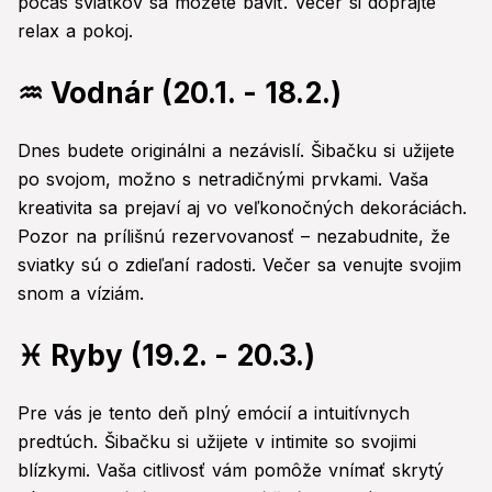
počas sviatkov sa môžete baviť. Večer si doprajte
relax a pokoj.
♒ Vodnár (20.1. - 18.2.)
Dnes budete originálni a nezávislí. Šibačku si užijete
po svojom, možno s netradičnými prvkami. Vaša
kreativita sa prejaví aj vo veľkonočných dekoráciách.
Pozor na prílišnú rezervovanosť – nezabudnite, že
sviatky sú o zdieľaní radosti. Večer sa venujte svojim
snom a víziám.
♓ Ryby (19.2. - 20.3.)
Pre vás je tento deň plný emócií a intuitívnych
predtúch. Šibačku si užijete v intimite so svojimi
blízkymi. Vaša citlivosť vám pomôže vnímať skrytý