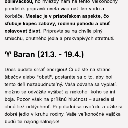
oblievačkou,
no hviezdy nám na tento Veľkonočný
pondelok pripravili oveľa viac než len vodu a
korbáče.
Mesiac je v priateľskom aspekte, čo
sľubuje kopec zábavy, rodinnú pohodu a chuť
oslavovať život.
Pripravte sa na chvíle plný
smiechu, chutného jedla a prekvapivých stretnutí.
♈ Baran (21.3. - 19.4.)
Dnes budete sršať energiou! Či už ste na strane
šibačov alebo "obetí", postaráte sa o to, aby bol
tento deň nezabudnuteľný. Vaša odvaha sa vyplatí,
možno sa odvážite vyšibať aj niekoho, koho sa iní
boja. Pozor však na prílišnú hlučnosť – susedia si
chcú tiež oddýchnuť. Popoludní sa uvoľnite a užite si
dobré jedlo v kruhu rodiny. Vaše veľkonočné vajíčka
budú tie najoriginálnejšie!