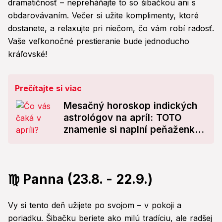
dramatičnosť – nepreháňajte to so šibačkou ani s
obdarovávaním. Večer si užite komplimenty, ktoré
dostanete, a relaxujte pri niečom, čo vám robí radosť.
Vaše veľkonočné prestieranie bude jednoducho
kráľovské!
Prečítajte si viac
Mesačný horoskop indických
astrológov na apríl: TOTO
znamenie si naplní peňaženku!
Ale o peniaze môžete aj ľahko
prísť...
♍ Panna (23.8. - 22.9.)
Vy si tento deň užijete po svojom – v pokoji a
poriadku. Šibačku beriete ako milú tradíciu, ale radšej