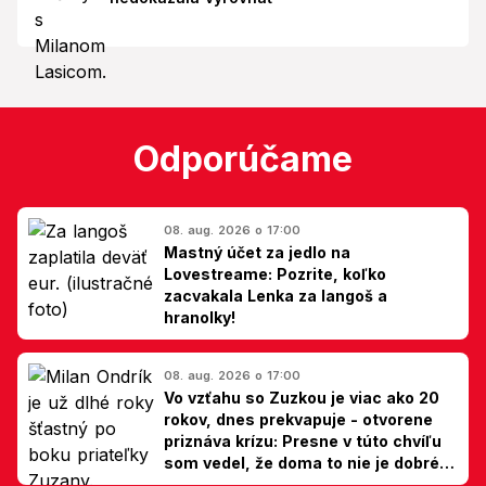
Odporúčame
08. aug. 2026 o 17:00
Mastný účet za jedlo na
Lovestreame: Pozrite, koľko
zacvakala Lenka za langoš a
hranolky!
08. aug. 2026 o 17:00
Vo vzťahu so Zuzkou je viac ako 20
rokov, dnes prekvapuje - otvorene
priznáva krízu: Presne v túto chvíľu
som vedel, že doma to nie je dobré,
hovorí Milan Ondrík