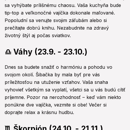
sa vyhýbate prílišnému chaosu. Vaša kuchyňa bude
tip-top a veľkonočné vajíčka dokonale maľované.
Popoludní sa venujte svojim záľubám alebo si
prečítajte dobrú knihu. Nezabudnite na zdravý
životný štýl aj počas sviatkov.
♎ Váhy (23.9. - 23.10.)
Dnes sa budete snažiť o harmóniu a pohodu vo
svojom okolí. Šibačka by mala byť pre vás
príležitosťou na utuženie vzťahov. Vaša snaha
vyhovieť všetkým sa vyplatí, všetci sa u vás budú cítiť
príjemne. Pozor na nerozhodnosť – keď vám niekto
ponúkne dve vajíčka, vezmite si obe! Večer si
doprajte relax a krásnu hudbu.
♏ Škorpión (24.10. - 21.11.)