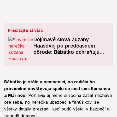
Prečítajte si viac
Dojímavé slová Zuzany
Haasovej po predčasnom
pôrode: Bábätko ochraňujú
moji dvaja anjelikovia!
Bábätko je stále v nemocnici, no rodičia ho
pravidelne navštevujú spolu so sestrami Romanou
a Marínou.
Pohlavie aj meno si rodina zatiaľ necháva
pre seba, no herečka ubezpečila fanúšikov, že
všetky detaily prezradí, keď budú všetci v bezpečí a
pohodlí domova.