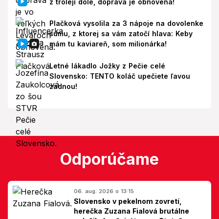
z trolejí dole, doprava je obnovená!
Plačková vysolila za 3 nápoje na dovolenke
sumu, z ktorej sa vám zatočí hlava: Keby
mám tu kaviareň, som milionárka!
Letné lákadlo Jožky z Pečie celé
Slovensko: TENTO koláč upečiete ľavou
zadnou!
Odporúčame
06. aug. 2026 o 13:15
Slovensko v pekelnom zovretí,
herečka Zuzana Fialová brutálne