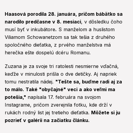
Haasová porodila 28. januára, pričom bábätko sa
narodilo predčasne v 8. mesiaci
, v dôsledku čoho
musí byť v inkubátore
.
S manželom a huslistom
Viliamom Schowanetzom sa tak tešia z druhého
spoločného dieťatka, z prvého manželstva má
herečka ešte dospelú dcéru Romanu.
Zuzana je za svoje tri ratolesti nesmierne vďačná,
keďže v minulosti prišla o dve detičky. Aj napriek
tomu nestratila nádej.
"Tešte sa, buďme radi aj za
to málo. Také "obyčajné" veci a ako veľmi ma
potešia,"
napísala 17. februára na svojom
Instagrame, pričom zverejnila fotku, kde drží v
rukách rodný list jej tretieho dieťatka.
Môžete si ju
pozrieť v galérii na začiatku článku.