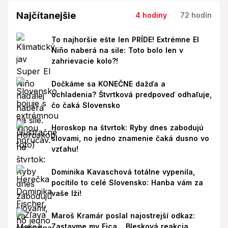
Najčítanejšie
4 hodiny
72 hodín
To najhoršie ešte len PRÍDE! Extrémne El
Niño naberá na sile: Toto bolo len v
zahrievacie kolo?!
Dočkáme sa KONEČNE dažďa a
ochladenia? Štvrtková predpoveď odhaľuje,
čo čaká Slovensko
Horoskop na štvrtok: Ryby dnes zabodujú
slovami, no jedno znamenie čaká dusno vo
vzťahu!
Dominika Kavaschová totálne vypenila,
pocítilo to celé Slovensko: Hanba vám za
vaše lži!
Maroš Kramár poslal najostrejší odkaz:
Zastavme my Fica... Blesková reakcia