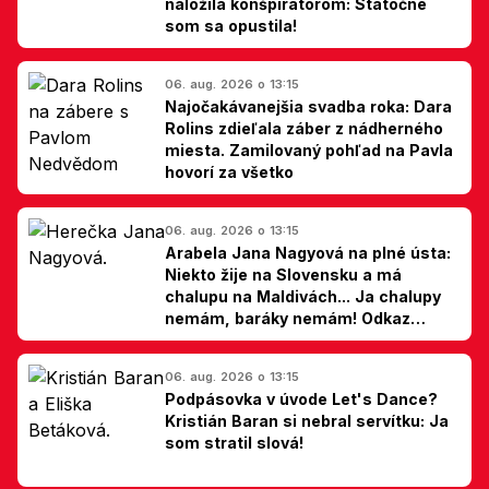
naložila konšpirátorom: Statočne
som sa opustila!
06. aug. 2026 o 13:15
Najočakávanejšia svadba roka: Dara
Rolins zdieľala záber z nádherného
miesta. Zamilovaný pohľad na Pavla
hovorí za všetko
06. aug. 2026 o 13:15
Arabela Jana Nagyová na plné ústa:
Niekto žije na Slovensku a má
chalupu na Maldivách... Ja chalupy
nemám, baráky nemám! Odkaz
Slovákom
06. aug. 2026 o 13:15
Podpásovka v úvode Let's Dance?
Kristián Baran si nebral servítku: Ja
som stratil slová!