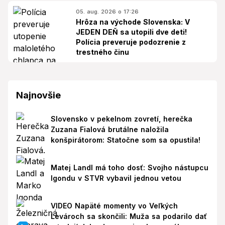
05. aug. 2026 o 17:26
Hrôza na východe Slovenska: V
JEDEN DEŇ sa utopili dve deti!
Polícia preveruje podozrenie z
trestného činu
Najnovšie
Slovensko v pekelnom zovretí, herečka
Zuzana Fialová brutálne naložila
konšpirátorom: Statočne som sa opustila!
Matej Landl má toho dosť: Svojho nástupcu
Igondu v STVR vybavil jednou vetou
VIDEO Napäté momenty vo Veľkých
Levároch sa skončili: Muža sa podarilo dať