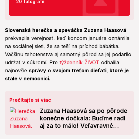
20 fotografií
Slovenská herečka a speváčka Zuzana Haasová
prekvapila verejnosť, keď koncom januára oznámila
na sociálnej sieti, že sa teší na príchod bábätka.
Väčšinu tehotenstva aj samotný pôrod sa jej podarilo
udržať v súkromí. Pre
týždenník ŽIVOT
odhalila
najnovšie
správy o svojom treťom dieťati, ktoré je
stále v nemocnici.
Prečítajte si viac
Zuzana Haasová sa po pôrode
konečne dočkala: Buďme radi
aj za to málo! Veľavravné
FOTO