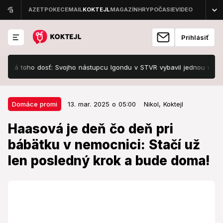
Prihlásiť
oho dosť: Svojho nástupcu Igondu v STVR vybavil jednou vetou
VI
13. mar. 2025 o 05:00
Domáce promi
Domáce promi
13. mar. 2025 o 05:00
Nikol,
Koktejl
Haasová je deň čo deň pri bábätku
Haasová je deň čo deň pri
v nemocnici: Stačí už len posledný
bábätku v nemocnici: Stačí už
krok a bude doma!
len posledný krok a bude doma!
Stačí už veľmi málo a rodina sa bude tešiť z bábätka
doma.