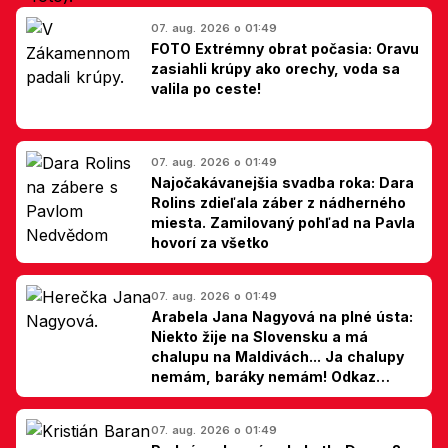
07. aug. 2026 o 01:49
FOTO Extrémny obrat počasia: Oravu
zasiahli krúpy ako orechy, voda sa
valila po ceste!
07. aug. 2026 o 01:49
Najočakávanejšia svadba roka: Dara
Rolins zdieľala záber z nádherného
miesta. Zamilovaný pohľad na Pavla
hovorí za všetko
07. aug. 2026 o 01:49
Arabela Jana Nagyová na plné ústa:
Niekto žije na Slovensku a má
chalupu na Maldivách... Ja chalupy
nemám, baráky nemám! Odkaz
Slovákom
07. aug. 2026 o 01:49