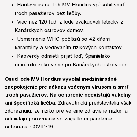
Hantavírus na lodi MV Hondius spôsobil smrť
troch pasažierov bez liečby.
Viac než 120 ľudí z lode evakuovali letecky z
Kanárskych ostrovov domov.
Usmernenia WHO počítajú so 42 dňami
karantény a sledovaním rizikových kontaktov.
Kapverdy odmietli prijať loď, Španielsko
umožnilo zakotvenie pri Kanárskych ostrovoch.
Osud lode MV Hondius vyvolal medzinárodné
znepokojenie pre nákazu vzácnym vírusom a smrť
troch pasažierov. Na ochorenie neexistujú vakcíny
ani špecifická liečba.
Zdravotnícki predstavitelia však
zdôrazňujú, že riziko pre verejné zdravie je nízke, a
odmietajú porovnania so začiatkom pandémie
ochorenia COVID-19.