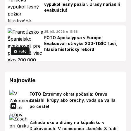
vypukol lesný požiar: Úrady nariadili
evakuáciu!
25. júl. 2026 o 13:38
FOTO Apokalypsa v Európe!
Evakuovali už vyše 200-TISÍC ľudí,
hlásia historický rekord
Foto
Najnovšie
FOTO Extrémny obrat počasia: Oravu
zasiahli krúpy ako orechy, voda sa valila
po ceste!
Záhada okolo drámy na kúpalisku v
Diakovciach: V nemocnici skončilo 8 ľudí!