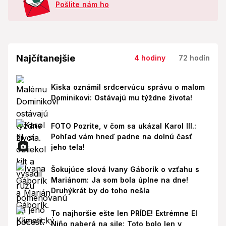
Pošlite nám ho
Najčítanejšie
4 hodiny
72 hodín
Kiska oznámil srdcervúcu správu o malom
Dominikovi: Ostávajú mu týždne života!
FOTO Pozrite, v čom sa ukázal Karol III.:
Pohľad vám hneď padne na dolnú časť
jeho tela!
Šokujúce slová Ivany Gáborík o vzťahu s
Mariánom: Ja som bola úplne na dne!
Druhýkrát by do toho nešla
To najhoršie ešte len PRÍDE! Extrémne El
Niño naberá na sile: Toto bolo len v