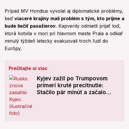
Prípad MV Hondius vyvolal aj diplomatické problémy,
keď
viaceré krajiny mali problém s tým, kto príjme a
bude liečiť pasažierov
. Kapverdy odmietli prijať loď,
ktorá kotvila v mori pri hlavnom meste Praia a odkiaľ
minulý týždeň letecky evakuovali troch ľudí do
Európy.
Prečítajte si viac
Kyjev zažil po Trumpovom
prímerí kruté precitnutie:
Stačilo pár minút a začalo
PEKLO!