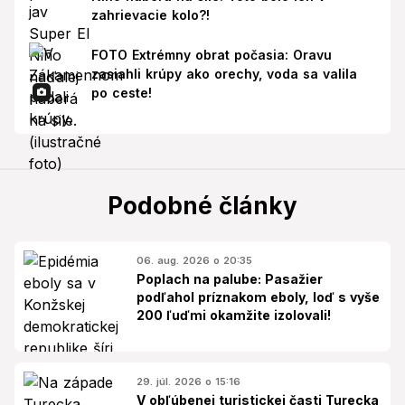
zahrievacie kolo?!
FOTO Extrémny obrat počasia: Oravu
zasiahli krúpy ako orechy, voda sa valila
po ceste!
Podobné články
06. aug. 2026 o 20:35
Poplach na palube: Pasažier
podľahol príznakom eboly, loď s vyše
200 ľuďmi okamžite izolovali!
29. júl. 2026 o 15:16
V obľúbenej turistickej časti Turecka