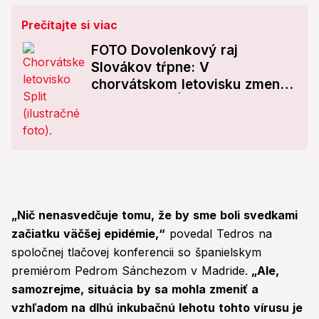
Prečítajte si viac
FOTO Dovolenkový raj
Slovákov tŕpne: V
chorvátskom letovisku zmenilo
more farbu! Úrady sú v
pohotovosti
„Nič nenasvedčuje tomu, že by sme boli svedkami
začiatku väčšej epidémie,“
povedal Tedros na
spoločnej tlačovej konferencii so španielskym
premiérom Pedrom Sánchezom v Madride.
„Ale,
samozrejme, situácia by sa mohla zmeniť a
vzhľadom na dlhú inkubačnú lehotu tohto vírusu je