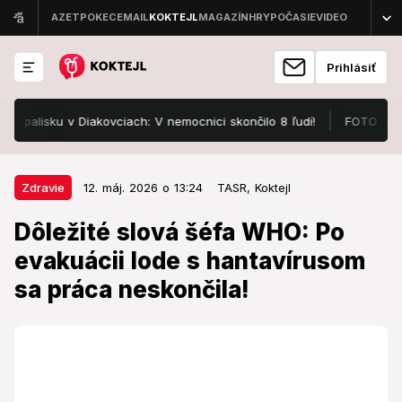
Prihlásiť
isku v Diakovciach: V nemocnici skončilo 8 ľudí!
FOTO Pozrite, v
12. máj. 2026 o 13:24
Zdravie
Zdravie
12. máj. 2026 o 13:24
TASR,
Koktejl
Dôležité slová šéfa WHO: Po
Dôležité slová šéfa WHO: Po
evakuácii lode s hantavírusom sa
evakuácii lode s hantavírusom
práca neskončila!
sa práca neskončila!
Osud lode MV Hondius vyvolal medzinárodné
znepokojenie.