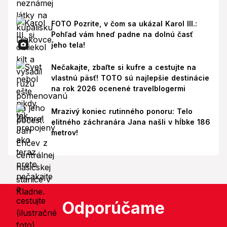
FOTO Pozrite, v čom sa ukázal Karol III.:
Pohľad vám hneď padne na dolnú časť
jeho tela!
Nečakajte, zbaľte si kufre a cestujte na
vlastnú päsť! TOTO sú najlepšie destinácie
na rok 2026 ocenené travelblogermi
Mrazivý koniec rutinného ponoru: Telo
elitného záchranára Jana našli v hĺbke 186
metrov!
Odporúčame