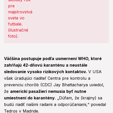
Väčšina postupuje podľa usmernení WHO, ktoré
zahŕňajú 42-dňovú karanténu a neustále
sledovanie vysoko rizikových kontaktov.
V USA
však úradujúci riaditeľ Centra pre kontrolu a
prevenciu chorôb (CDC) Jay Bhattacharya uviedol,
že
americkí pasažieri nemusia byť nutne
umiestnení do karantény
. „Dúfam, že (krajiny) sa
budú riadiť našimi radami a odporúčaniami,“ povedal
Tedros v Madride.