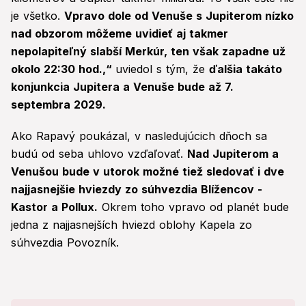
je všetko.
Vpravo dole od Venuše s Jupiterom nízko
nad obzorom môžeme uvidieť aj takmer
nepolapiteľný slabší Merkúr, ten však zapadne už
okolo 22:30 hod.,“
uviedol s tým, že
ďalšia takáto
konjunkcia Jupitera a Venuše bude až 7.
septembra 2029.
Ako Rapavý poukázal, v nasledujúcich dňoch sa
budú od seba uhlovo vzďaľovať.
Nad Jupiterom a
Venušou bude v utorok možné tiež sledovať i dve
najjasnejšie hviezdy zo súhvezdia Blížencov -
Kastor a Pollux.
Okrem toho vpravo od planét bude
jedna z najjasnejších hviezd oblohy Kapela zo
súhvezdia Povozník.