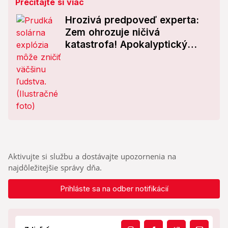
Prečítajte si viac
Hrozivá predpoveď experta:
Zem ohrozuje ničivá
katastrofa! Apokalyptický
scenár sa môže naplniť už
čoskoro
Aktivujte si službu a dostávajte upozornenia na
najdôležitejšie správy dňa.
Prihláste sa na odber notifikácií