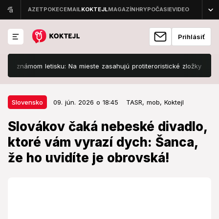
Prihlásiť
ámom letisku: Na mieste zasahujú protiteroristické zložky
Sloven
09. jún. 2026 o 18:45
Slovensko
Slovensko
09. jún. 2026 o 18:45
TASR,
mob,
Koktejl
Slovákov čaká nebeské divadlo,
Slovákov čaká nebeské divadlo,
ktoré vám vyrazí dych: Šanca, že
ktoré vám vyrazí dych: Šanca,
ho uvidíte je obrovská!
že ho uvidíte je obrovská!
Nezmeškajte úkaz roka!