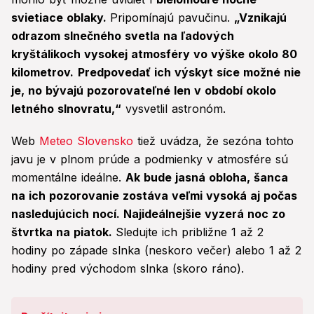
svietiace oblaky.
Pripomínajú pavučinu.
„Vznikajú
odrazom slnečného svetla na ľadových
kryštálikoch vysokej atmosféry vo výške okolo 80
kilometrov.
Predpovedať ich výskyt síce možné nie
je, no bývajú pozorovateľné len v období okolo
letného slnovratu,“
vysvetlil astronóm.
Web
Meteo Slovensko
tiež uvádza, že sezóna tohto
javu je v plnom prúde a podmienky v atmosfére sú
momentálne ideálne.
Ak bude jasná obloha, šanca
na ich pozorovanie zostáva veľmi vysoká aj počas
nasledujúcich nocí. Najideálnejšie vyzerá noc zo
štvrtka na piatok.
Sledujte ich približne 1 až 2
hodiny po západe slnka (neskoro večer) alebo 1 až 2
hodiny pred východom slnka (skoro ráno).