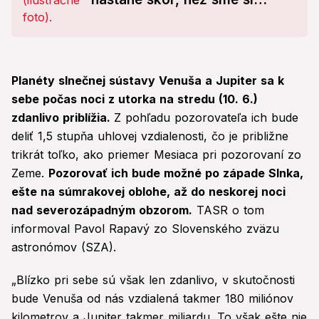
mysleli! Všetko pohltí
obrovská...
Planéty slnečnej sústavy Venuša a Jupiter sa k
sebe počas noci z utorka na stredu (10. 6.)
zdanlivo priblížia.
Z pohľadu pozorovateľa ich bude
deliť 1,5 stupňa uhlovej vzdialenosti, čo je približne
trikrát toľko, ako priemer Mesiaca pri pozorovaní zo
Zeme.
Pozorovať ich bude možné po západe Slnka,
ešte na súmrakovej oblohe, až do neskorej noci
nad severozápadným obzorom.
TASR o tom
informoval Pavol Rapavý zo Slovenského zväzu
astronómov (SZA).
„Blízko pri sebe sú však len zdanlivo, v skutočnosti
bude Venuša od nás vzdialená takmer 180 miliónov
kilometrov a Jupiter takmer miliardu. To však ešte nie