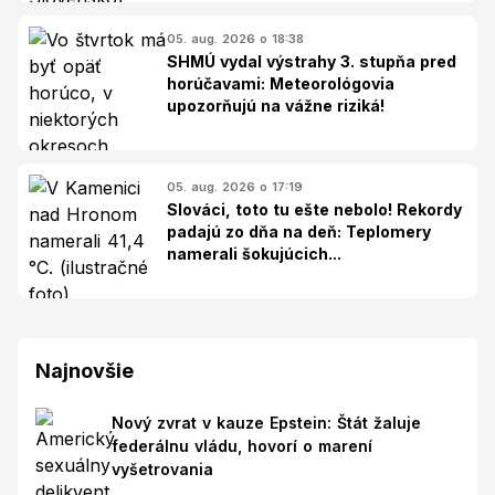
05. aug. 2026 o 18:38
SHMÚ vydal výstrahy 3. stupňa pred
horúčavami: Meteorológovia
upozorňujú na vážne riziká!
05. aug. 2026 o 17:19
Slováci, toto tu ešte nebolo! Rekordy
padajú zo dňa na deň: Teplomery
namerali šokujúcich...
Najnovšie
Nový zvrat v kauze Epstein: Štát žaluje
federálnu vládu, hovorí o marení
vyšetrovania