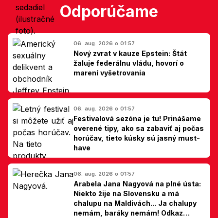
Odporúčame
06. aug. 2026 o 01:57
Nový zvrat v kauze Epstein: Štát
žaluje federálnu vládu, hovorí o
marení vyšetrovania
06. aug. 2026 o 01:57
Festivalová sezóna je tu! Prinášame
overené tipy, ako sa zabaviť aj počas
horúčav, tieto kúsky sú jasný must-
have
06. aug. 2026 o 01:57
Arabela Jana Nagyová na plné ústa:
Niekto žije na Slovensku a má
chalupu na Maldivách... Ja chalupy
nemám, baráky nemám! Odkaz