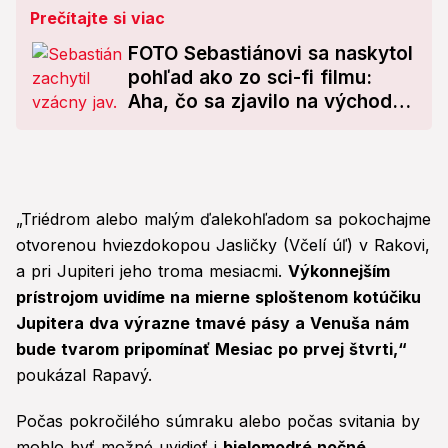
Prečítajte si viac
FOTO Sebastiánovi sa naskytol
pohľad ako zo sci-fi filmu:
Aha, čo sa zjavilo na východe
Slovenska!
„Triédrom alebo malým ďalekohľadom sa pokochajme
otvorenou hviezdokopou Jasličky (Včelí úľ) v Rakovi,
a pri Jupiteri jeho troma mesiacmi.
Výkonnejším
prístrojom uvidíme na mierne sploštenom kotúčiku
Jupitera dva výrazne tmavé pásy a Venuša nám
bude tvarom pripomínať Mesiac po prvej štvrti,“
poukázal Rapavý.
Počas pokročilého súmraku alebo počas svitania by
mohlo byť možné uvidieť i
bielomodré nočné