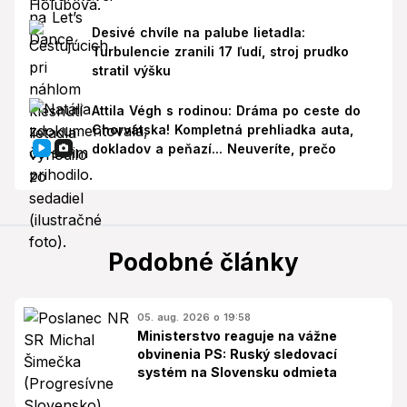
Desivé chvíle na palube lietadla:
Turbulencie zranili 17 ľudí, stroj prudko
stratil výšku
Attila Végh s rodinou: Dráma po ceste do
Chorvátska! Kompletná prehliadka auta,
dokladov a peňazí... Neuveríte, prečo
Podobné články
05. aug. 2026 o 19:58
Ministerstvo reaguje na vážne
obvinenia PS: Ruský sledovací
systém na Slovensku odmieta