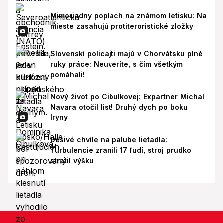
Mimoriadny poplach na známom letisku: Na
mieste zasahujú protiteroristické zložky
Slovenskí policajti majú v Chorvátsku plné
ruky práce: Neuveríte, s čím všetkým
pomáhali!
Nový život po Cibulkovej: Expartner Michal
Navara otočil list! Druhý dych po boku
Iryny
Desivé chvíle na palube lietadla:
Turbulencie zranili 17 ľudí, stroj prudko
stratil výšku