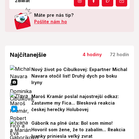
Zdieľať
Máte pre nás tip?
Pošlite nám ho
Najčítanejšie
4 hodiny
72 hodín
Nový život po Cibulkovej: Expartner Michal
Navara otočil list! Druhý dych po boku
Iryny
Maroš Kramár poslal najostrejší odkaz:
Zastavme my Fica... Blesková reakcia
českej herečky Holubovej
Gáborík na plné ústa: Bol som mimo!
Hovoril som žene, že to zabalím... Reakcia
Ivanky priniesla veľký zvrat