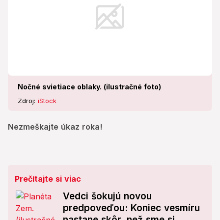
Nočné svietiace oblaky. (ilustračné foto)
Zdroj:
iStock
Nezmeškajte úkaz roka!
Prečítajte si viac
Vedci šokujú novou
predpoveďou: Koniec vesmíru
nastane skôr, než sme si