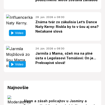
29. jún. 2026 o 08:30
Známa tvár zo zákulisia Let’s Dance
Naty Kerny: Riskla by to v šou aj ona?
Nečakané slová
Video
24. jún. 2026 o 08:30
Jarmila z Mama, ožeň ma na plné
ústa o Legolasovi Tomášovi: On je...
Prekvapivé slová!
Video
Najnovšie
Alarm a zásah policajtov u Jasminy a