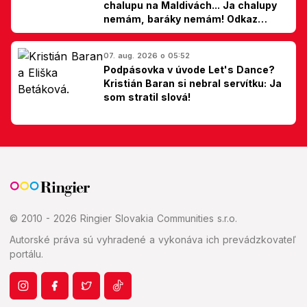
chalupu na Maldivách... Ja chalupy
nemám, baráky nemám! Odkaz
Slovákom
07. aug. 2026 o 05:52
Podpásovka v úvode Let's Dance?
Kristián Baran si nebral servítku: Ja
som stratil slová!
© 2010 - 2026 Ringier Slovakia Communities s.r.o.
Autorské práva sú vyhradené a vykonáva ich prevádzkovateľ
portálu.