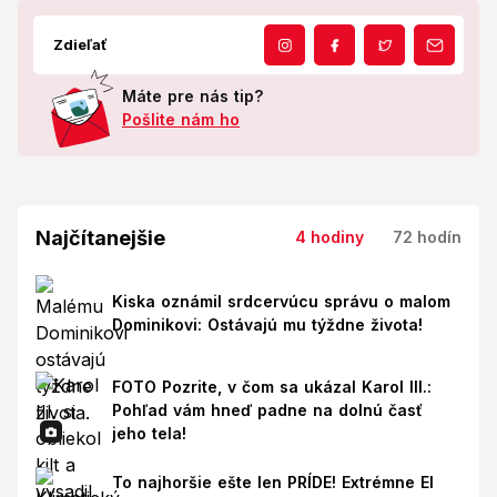
Zdieľať
Máte pre nás tip?
Pošlite nám ho
Najčítanejšie
4 hodiny
72 hodín
Kiska oznámil srdcervúcu správu o malom
Dominikovi: Ostávajú mu týždne života!
FOTO Pozrite, v čom sa ukázal Karol III.:
Pohľad vám hneď padne na dolnú časť
jeho tela!
To najhoršie ešte len PRÍDE! Extrémne El