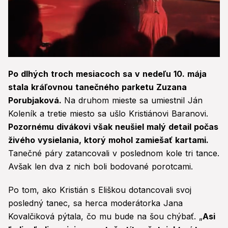
0
seconds
Po dlhých troch mesiacoch sa v nedeľu 10. mája
of
4
stala kráľovnou tanečného parketu Zuzana
minutes,
Porubjaková.
Na druhom mieste sa umiestnil Ján
17
seconds
Koleník a tretie miesto sa ušlo Kristiánovi Baranovi.
Pozornému divákovi však neušiel malý detail počas
živého vysielania, ktorý mohol zamiešať kartami.
Tanečné páry zatancovali v poslednom kole tri tance.
Avšak len dva z nich boli bodované porotcami.
Po tom, ako Kristián s Eliškou dotancovali svoj
posledný tanec, sa herca moderátorka Jana
Kovalčiková pýtala, čo mu bude na šou chýbať. „
Asi