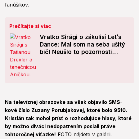
fanúšikov.
Prečítajte si viac
Vratko Sirági o zákulisí Let’s
Dance: Mal som na seba ušitý
bič! Neušlo to pozornosti
prísnej Drexler
Na televíznej obrazovke sa však objavilo SMS-
kové číslo Zuzany Porubjakovej, ktoré bolo 9510.
Kristián tak mohol prísť o rozhodujúce hlasy, ktoré
by možno diváci nedopatrením poslali práve
tohtoročnej víťazke!
FOTO nájdete v galérii.