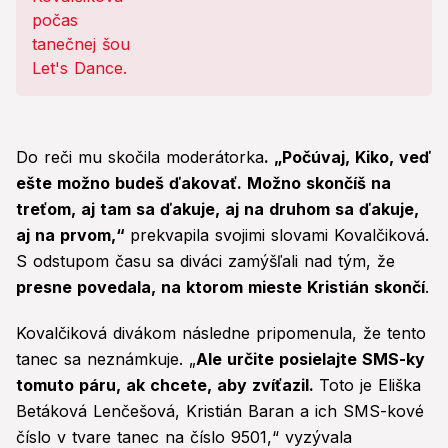
neplatia nás zo zahraničia!
Do reči mu skočila moderátorka
. „Počúvaj, Kiko, veď
ešte možno budeš ďakovať. Možno skončíš na
treťom, aj tam sa ďakuje, aj na druhom sa ďakuje,
aj na prvom,“
prekvapila svojimi slovami Kovalčiková.
S odstupom času sa diváci zamýšľali nad tým, že
presne povedala, na ktorom mieste Kristián skončí
.
Kovalčiková divákom následne pripomenula, že tento
tanec sa neznámkuje. „
Ale určite posielajte SMS-ky
tomuto páru, ak chcete, aby zvíťazil.
Toto je Eliška
Betáková Lenčešová, Kristián Baran a ich SMS-kové
číslo v tvare tanec na číslo 9501,“ vyzývala