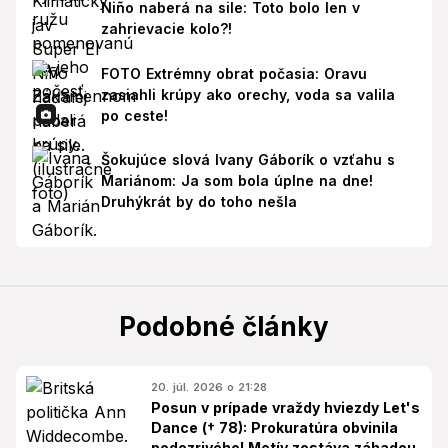
Niño naberá na sile: Toto bolo len v
zahrievacie kolo?!
FOTO Extrémny obrat počasia: Oravu
zasiahli krúpy ako orechy, voda sa valila
po ceste!
Šokujúce slová Ivany Gáborík o vzťahu s
Mariánom: Ja som bola úplne na dne!
Druhýkrát by do toho nešla
Podobné články
20. júl. 2026 o 21:28
Posun v prípade vraždy hviezdy Let's
Dance († 78): Prokuratúra obvinila
podozrivého! Motív zostáva záhadou