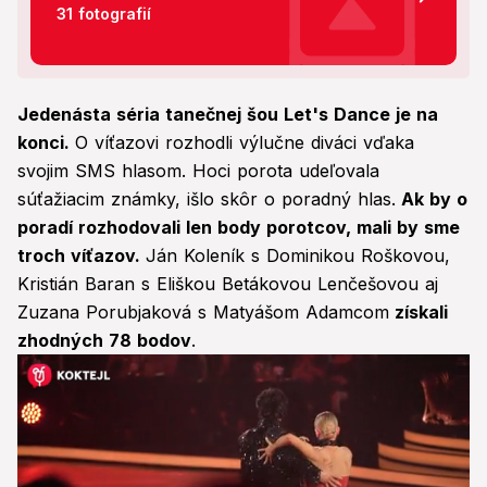
31 fotografií
Jedenásta séria tanečnej šou Let's Dance je na
konci.
O víťazovi rozhodli výlučne diváci vďaka
svojim SMS hlasom. Hoci porota udeľovala
súťažiacim známky, išlo skôr o poradný hlas.
Ak by o
poradí rozhodovali len body porotcov, mali by sme
troch víťazov.
Ján Koleník s Dominikou Roškovou,
Kristián Baran s Eliškou Betákovou Lenčešovou aj
Zuzana Porubjaková s Matyášom Adamcom
získali
zhodných 78 bodov
.