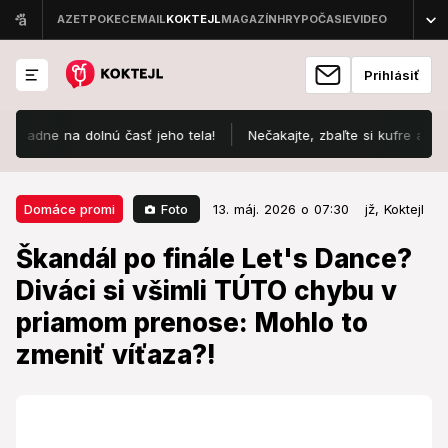
Prihlásiť
 na dolnú časť jeho tela!
Nečakajte, zbaľte si kufre a cestujte n
13. máj. 2026 o 07:30
Domáce promi
Foto
Domáce promi
13. máj. 2026 o 07:30
jž,
Koktejl
Škandál po finále Let's Dance?
Škandál po finále Let's Dance?
Diváci si všimli TÚTO chybu v
Diváci si všimli TÚTO chybu v
priamom prenose: Mohlo to
priamom prenose: Mohlo to
zmeniť víťaza?!
zmeniť víťaza?!
Osudová chyba na televíznych obrazovkách.