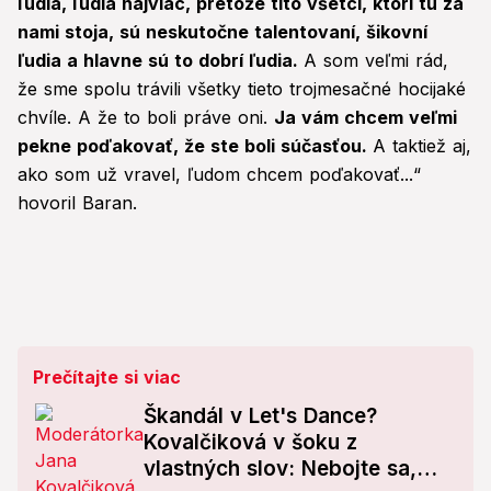
ľudia, ľudia najviac, pretože títo všetci, ktorí tu za
nami stoja, sú neskutočne talentovaní, šikovní
ľudia a hlavne sú to dobrí ľudia.
A som veľmi rád,
že sme spolu trávili všetky tieto trojmesačné hocijaké
chvíle. A že to boli práve oni.
Ja vám chcem veľmi
pekne poďakovať, že ste boli súčasťou.
A taktiež aj,
ako som už vravel, ľudom chcem poďakovať...“
hovoril Baran.
Prečítajte si viac
Škandál v Let's Dance?
Kovalčiková v šoku z
vlastných slov: Nebojte sa,