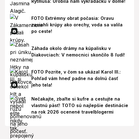
Rytmusa: Urobila nám vykrádačku v dome!
FOTO Extrémny obrat počasia: Oravu
zasiahli krúpy ako orechy, voda sa valila
po ceste!
Záhada okolo drámy na kúpalisku v
Diakovciach: V nemocnici skončilo 8 ľudí!
FOTO Pozrite, v čom sa ukázal Karol III.:
Pohľad vám hneď padne na dolnú časť
jeho tela!
Nečakajte, zbaľte si kufre a cestujte na
vlastnú päsť! TOTO sú najlepšie destinácie
na rok 2026 ocenené travelblogermi