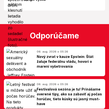
Odporúčame
06. aug. 2026 o 05:26
Nový zvrat v kauze Epstein: Štát
žaluje federálnu vládu, hovorí o
marení vyšetrovania
06. aug. 2026 o 05:26
Festivalová sezóna je tu! Prinášame
overené tipy, ako sa zabaviť aj počas
horúčav, tieto kúsky sú jasný must-
have