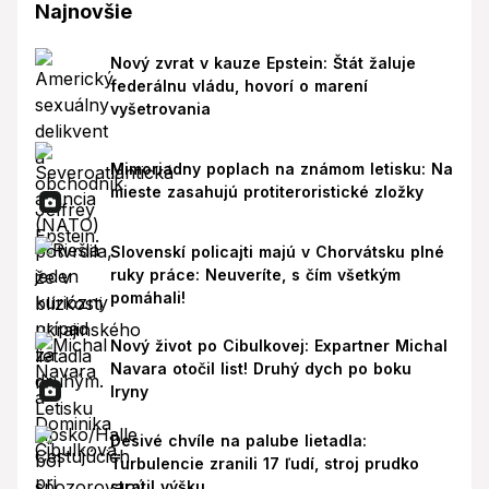
Najnovšie
Nový zvrat v kauze Epstein: Štát žaluje
federálnu vládu, hovorí o marení
vyšetrovania
Mimoriadny poplach na známom letisku: Na
mieste zasahujú protiteroristické zložky
Slovenskí policajti majú v Chorvátsku plné
ruky práce: Neuveríte, s čím všetkým
pomáhali!
Nový život po Cibulkovej: Expartner Michal
Navara otočil list! Druhý dych po boku
Iryny
Desivé chvíle na palube lietadla:
Turbulencie zranili 17 ľudí, stroj prudko
stratil výšku