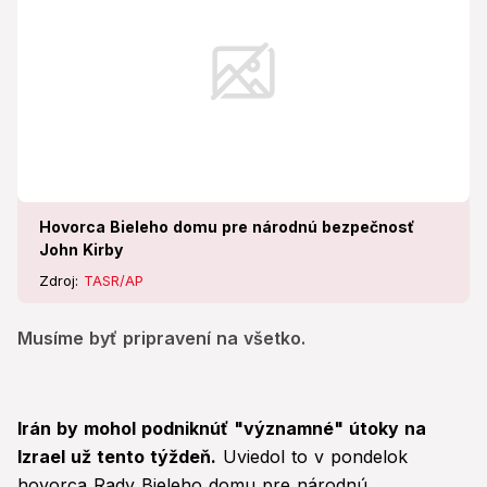
Hovorca Bieleho domu pre národnú bezpečnosť
John Kirby
Zdroj:
TASR/AP
Musíme byť pripravení na všetko.
Irán by mohol podniknúť "významné" útoky na
Izrael už tento týždeň.
Uviedol to v pondelok
hovorca Rady Bieleho domu pre národnú