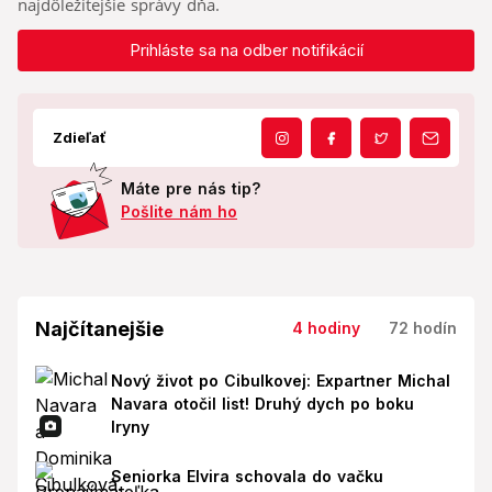
najdôležitejšie správy dňa.
Prihláste sa na odber notifikácií
Zdieľať
Máte pre nás tip?
Pošlite nám ho
Najčítanejšie
4 hodiny
72 hodín
Nový život po Cibulkovej: Expartner Michal
Navara otočil list! Druhý dych po boku
Iryny
Seniorka Elvira schovala do vačku