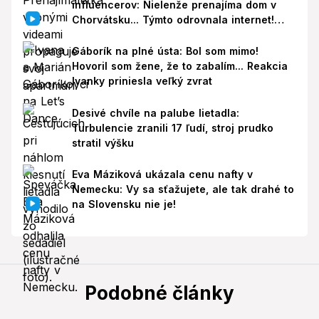
influencerov: Nielenže prenajíma dom v
Chorvátsku... Týmto odrovnala internet!
VIDEO
Gáborík na plné ústa: Bol som mimo!
Hovoril som žene, že to zabalím... Reakcia
Ivanky priniesla veľký zvrat
Desivé chvíle na palube lietadla:
Turbulencie zranili 17 ľudí, stroj prudko
stratil výšku
Eva Máziková ukázala cenu nafty v
Nemecku: Vy sa sťažujete, ale tak drahé to
na Slovensku nie je!
Podobné články