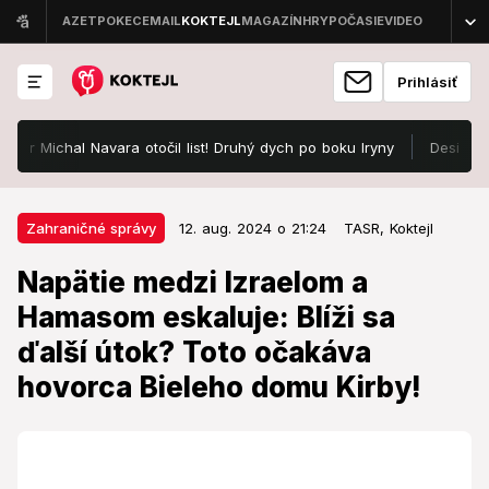
Prihlásiť
 Michal Navara otočil list! Druhý dych po boku Iryny
Desivé chvíle 
12. aug. 2024 o 21:24
Zahraničné správy
Zahraničné správy
12. aug. 2024 o 21:24
TASR,
Koktejl
Napätie medzi Izraelom a
Napätie medzi Izraelom a
Hamasom eskaluje: Blíži sa ďalší
Hamasom eskaluje: Blíži sa
útok? Toto očakáva hovorca
ďalší útok? Toto očakáva
Bieleho domu Kirby!
hovorca Bieleho domu Kirby!
Musíme byť pripravení na všetko.