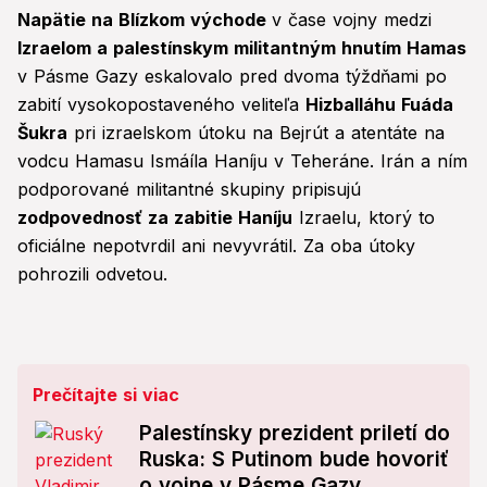
Napätie na Blízkom východe
v čase vojny medzi
Izraelom a palestínskym militantným hnutím Hamas
v Pásme Gazy eskalovalo pred dvoma týždňami po
zabití vysokopostaveného veliteľa
Hizballáhu Fuáda
Šukra
pri izraelskom útoku na Bejrút a atentáte na
vodcu Hamasu Ismáíla Haníju v Teheráne. Irán a ním
podporované militantné skupiny pripisujú
zodpovednosť za zabitie Haníju
Izraelu, ktorý to
oficiálne nepotvrdil ani nevyvrátil. Za oba útoky
pohrozili odvetou.
Prečítajte si viac
Palestínsky prezident priletí do
Ruska: S Putinom bude hovoriť
o vojne v Pásme Gazy