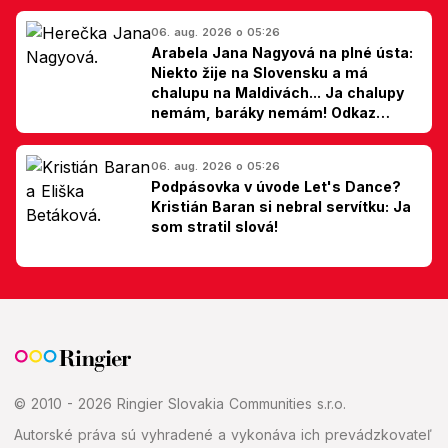
06. aug. 2026 o 05:26
Arabela Jana Nagyová na plné ústa:
Niekto žije na Slovensku a má
chalupu na Maldivách... Ja chalupy
nemám, baráky nemám! Odkaz
Slovákom
06. aug. 2026 o 05:26
Podpásovka v úvode Let's Dance?
Kristián Baran si nebral servítku: Ja
som stratil slová!
© 2010 - 2026 Ringier Slovakia Communities s.r.o.
Autorské práva sú vyhradené a vykonáva ich prevádzkovateľ