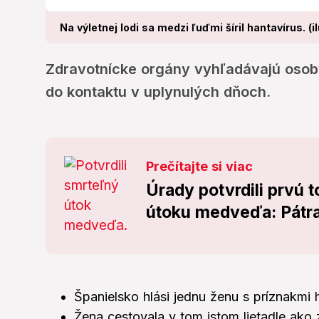
Na výletnej lodi sa medzi ľuďmi šíril hantavírus. (i
Zdravotnícke orgány vyhľadávajú osoby,
do kontaktu v uplynulých dňoch.
Prečítajte si viac
Úrady potvrdili prvú 
útoku medveďa: Pátra
Španielsko hlási jednu ženu s príznakmi 
Žena cestovala v tom istom lietadle ako