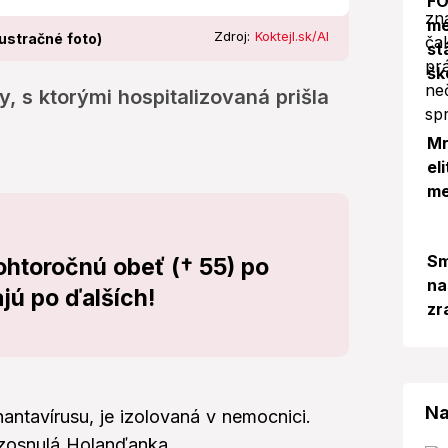
FO
me
Zdroj:
Koktejl.sk/AI
lustračné foto)
st
šk
 s ktorými hospitalizovaná prišla
Mr
el
me
Sm
tohtoročnú obeť († 55) po
na
jú po ďalších!
zr
Na
hantavírusu, je izolovaná v nemocnici.
 zosnulá Holanďanka.