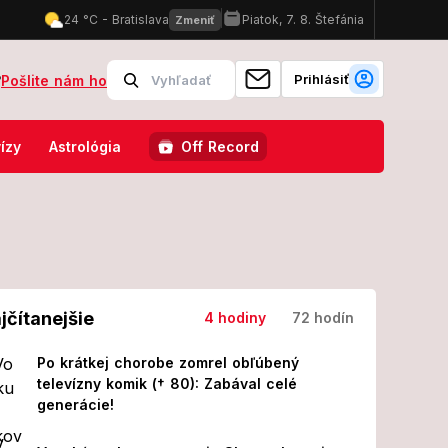
Prihlásiť
?
Pošlite nám ho
ňal auto i cyklistov: K ceste ho prilákala nechutná návnada!
FOTO
ízy
Astrológia
Off Record
jčítanejšie
4 hodiny
72 hodín
Po krátkej chorobe zomrel obľúbený
televízny komik († 80): Zabával celé
generácie!