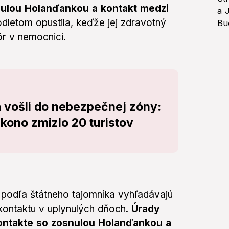
ulou Holanďankou a kontakt medzi
dletom opustila, keďže jej zdravotný
ôr v nemocnici.
a vošli do nebezpečnej zóny:
ono zmizlo 20 turistov
 podľa štátneho tajomníka vyhľadávajú
 kontaktu v uplynulých dňoch.
Úrady
 kontakte so zosnulou Holanďankou a