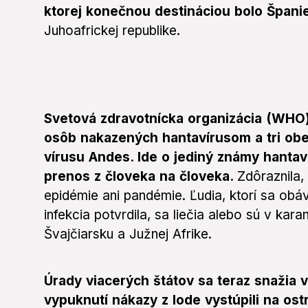
ktorej konečnou destináciou bolo Špani
Juhoafrickej republike.
Svetová zdravotnícka organizácia (WHO) 
osôb nakazených hantavírusom a tri obete
vírusu Andes. Ide o jediný známy hantav
prenos z človeka na človeka.
Zdôraznila,
epidémie ani pandémie. Ľudia, ktorí sa obáv
infekcia potvrdila, sa liečia alebo sú v kar
Švajčiarsku a Južnej Afrike.
Úrady viacerých štátov sa teraz snažia 
vypuknutí nákazy z lode vystúpili na os