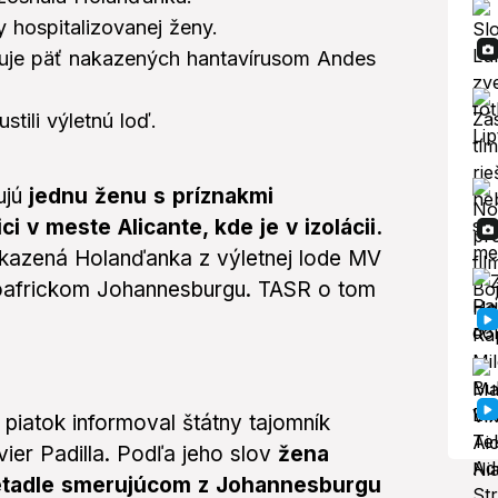
y hospitalizovanej ženy.
truje päť nakazených hantavírusom Andes
stili výletnú loď.
ujú
jednu ženu s príznakmi
i v meste Alicante, kde je v izolácii.
kazená Holanďanka z výletnej lode MV
uhoafrickom Johannesburgu. TASR o tom
 piatok informoval štátny tajomník
ier Padilla. Podľa jeho slov
žena
etadle smerujúcom z Johannesburgu