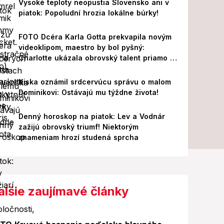
Vysoké teploty neopustia Slovensko ani v
piatok: Popoludní hrozia lokálne búrky!
FOTO Dcéra Karla Gotta prekvapila novým
videoklipom, maestro by bol pyšný:
Charlotte ukázala obrovský talent priamo v
Paríži!
Kiska oznámil srdcervúcu správu o malom
Dominikovi: Ostávajú mu týždne života!
Denný horoskop na piatok: Lev a Vodnár
zažijú obrovský triumf! Niektorým
znameniam hrozí studená sprcha
alšie zaujímavé články
Foto