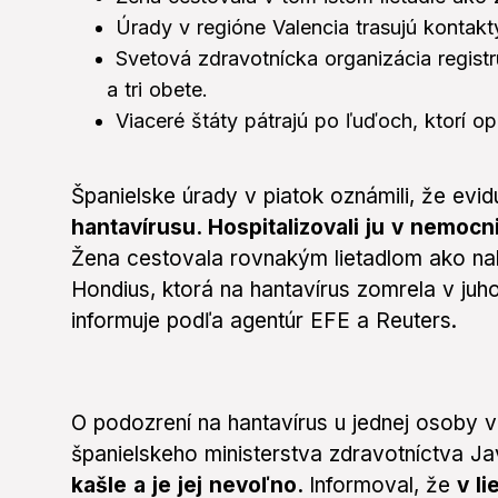
Úrady v regióne Valencia trasujú kontakt
Svetová zdravotnícka organizácia regis
a tri obete.
Viaceré štáty pátrajú po ľuďoch, ktorí opu
Španielske úrady v piatok oznámili, že evid
hantavírusu. Hospitalizovali ju v nemocnic
Žena cestovala rovnakým lietadlom ako na
Hondius, ktorá na hantavírus zomrela v j
informuje podľa agentúr EFE a Reuters.
O podozrení na hantavírus u jednej osoby v
španielskeho ministerstva zdravotníctva Jav
kašle a je jej nevoľno.
Informoval, že
v li