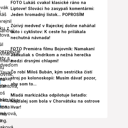
FOTO Lukáš cvakol klasické ráno na
Liptove! Slováci ho zasypali komentármi:
Jeden hromadný lístok... POPROSÍM
Zúrivý medveď v Rajeckej doline naháňal
auto i cyklistov: K ceste ho prilákala
nechutná návnada!
FOTO Premiéra filmu Bojovník: Namakaní
Jackuliak s Ondríkom a nežná herečka
medzi drsnými chlapmi!
Čo robí Miloš Bubán, kým sestrička čistí
stroj po kolonoskopii: Musím dávať pozor,
aby som to...
Mladá markizáčka odpilotuje lietadlo:
Najďalej som bola v Chorvátsku na ostrove
Hvar!