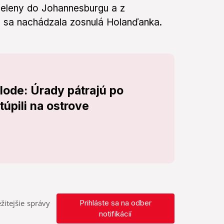
 Heleny do Johannesburgu a z
 sa nachádzala zosnulá Holanďanka.
 lode: Úrady pátrajú po
túpili na ostrove
žitejšie správy
Prihláste sa na odber
notifikácií