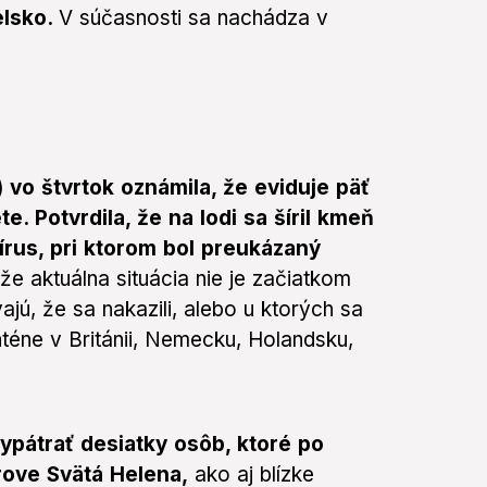
elsko.
V súčasnosti sa nachádza v
vo štvrtok oznámila, že eviduje päť
. Potvrdila, že na lodi sa šíril kmeň
írus, pri ktorom bol preukázaný
 že aktuálna situácia nie je začiatkom
ajú, že sa nakazili, alebo u ktorých sa
anténe v Británii, Nemecku, Holandsku,
vypátrať desiatky osôb, ktoré po
trove Svätá Helena,
ako aj blízke