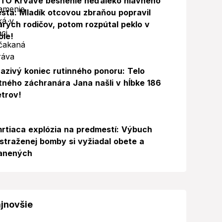
TO Krvavé besnenie neďaleko hlavného
sta: Mladík otcovou zbraňou popravil
arých rodičov, potom rozpútal peklo v
ole!
azivý koniec rutinného ponoru: Telo
itného záchranára Jana našli v hĺbke 186
trov!
rtiaca explózia na predmestí: Výbuch
straženej bomby si vyžiadal obete a
anených
jnovšie