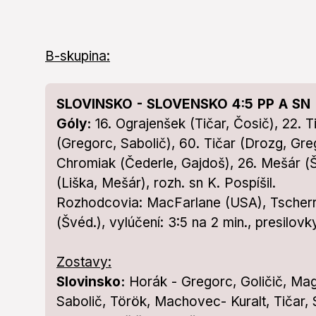
B-skupina:
SLOVINSKO - SLOVENSKO 4:5 PP A SN (1:2
Góly:
16. Ograjenšek (Tičar, Čosič), 22.
(Gregorc, Sabolič), 60. Tičar (Drozg, Gre
Chromiak (Čederle, Gajdoš), 26. Mešár (
(Liška, Mešár), rozh. sn K. Pospíšil.
Rozhodcovia: MacFarlane (USA), Tscherrig
(Švéd.), vylúčení: 3:5 na 2 min., presilovk
Zostavy:
Slovinsko:
Horák - Gregorc, Goličič, Mag
Sabolič, Török, Machovec- Kuralt, Tičar, 