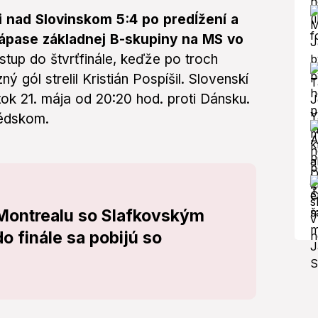
li nad Slovinskom 5:4 po predĺžení a
ápase základnej B-skupiny na MS vo
stup do štvrťfinále, keďže po troch
gól strelil Kristián Pospíšil. Slovenskí
tok 21. mája od 20:20 hod. proti Dánsku.
védskom.
Montrealu so Slafkovským
o finále sa pobijú so