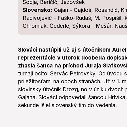
Sodja, Beričič, Jezovšek
Slovensko:
Gajan - Gajdoš, Rosandič, K
Radivojevič - Faško-Rudáš, M. Pospíšil, K. 
Chromiak, Čederle, Sýkora - Mešár, Nauš,
Slováci nastúpili už aj s útočníkom Au
reprezentácie v utorok doobeda dopísalo
zhasla šanca na príchod Juraja Slafkov
turnaji ocitol Servác Petrovský. Od úvodu 
príležitosťami na oboch stranách. Už v 1. m
slovinský útočník Drozg, no v úniku dvoch 
Gajana. Slováci odpovedali šancou Hrivíka,
sekunde išiel slovenský tím do vedenia.