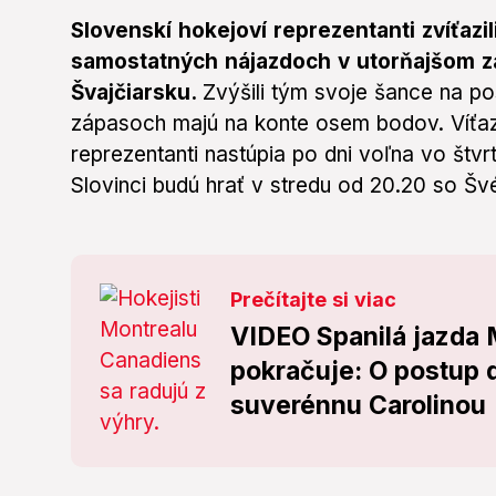
Slovenskí hokejoví reprezentanti zvíťazi
samostatných nájazdoch v utorňajšom z
Švajčiarsku.
Zvýšili tým svoje šance na po
zápasoch majú na konte osem bodov. Víťazný 
reprezentanti nastúpia po dni voľna vo štvr
Slovinci budú hrať v stredu od 20.20 so Š
Prečítajte si viac
VIDEO Spanilá jazda 
pokračuje: O postup d
suverénnu Carolinou