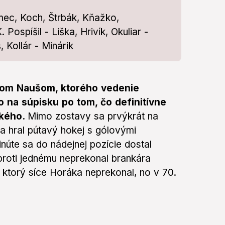
mec, Koch, Štrbák, Kňažko,
Pospíšil - Liška, Hrivík, Okuliar -
 Kollár - Minárik
relom Naušom, ktorého vedenie
 na súpisku po tom, čo definitívne
ského.
Mimo zostavy sa prvýkrát na
sa hral pútavý hokej s gólovými
inúte sa do nádejnej pozície dostal
proti jednému neprekonal brankára
 ktorý síce Horáka neprekonal, no v 70.