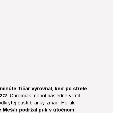
. minúte Tičar vyrovnal, keď po strele
 2:2.
Chromiak mohol následne vrátiť
dkrytej časti bránky zmaril Horák
e Mešár podržal puk v útočnom