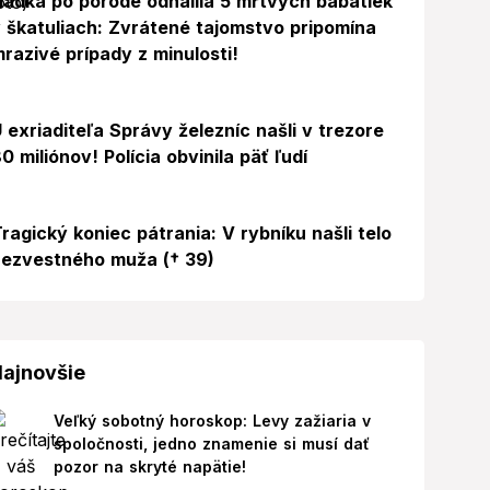
ádka po pôrode odhalila 5 mŕtvych bábätiek
 škatuliach: Zvrátené tajomstvo pripomína
razivé prípady z minulosti!
 exriaditeľa Správy železníc našli v trezore
0 miliónov! Polícia obvinila päť ľudí
ragický koniec pátrania: V rybníku našli telo
ezvestného muža († 39)
ajnovšie
Veľký sobotný horoskop: Levy zažiaria v
spoločnosti, jedno znamenie si musí dať
pozor na skryté napätie!