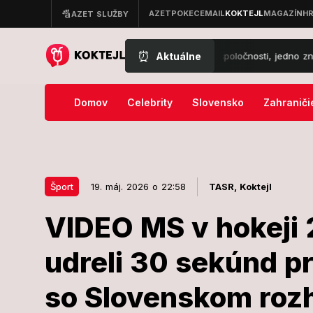
⏰
Aktuálne
 sobotný horoskop: Levy zažiaria v spoločnosti, jedno znamenie si mus
Domov
Celebrity
Slovensko
Zahraniči
Šport
19. máj. 2026 o 22:58
TASR,
Koktejl
VIDEO MS v hokeji 
19. máj. 2026 o 22:58
Šport
udreli 30 sekúnd p
VIDEO MS v h
so Slovenskom rozh