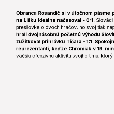
Obranca Rosandič si v útočnom pásme 
na Lišku ideálne načasoval - 0:1.
Slováci 
presilovke o dvoch hráčov, no svoj tlak ne
hrali dvojnásobnú početnú výhodu Slovin
zužitkoval prihrávku Tičara - 1:1. Spokojn
reprezentanti, keďže Chromiak v 19. minú
väčšiu ofenzívnu aktivitu svojho tímu, ktorý v