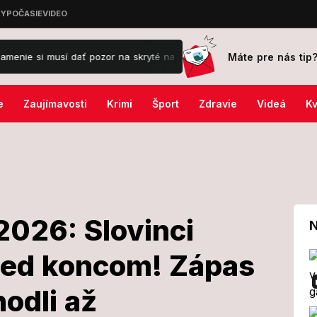
Máte pre nás tip
í dať pozor na skryté napätie!
Slovensko nie je pripravené?! Kli
e
Zaujímavosti
Krimi
Šport
Zdravie
Videá
Kv
2026: Slovinci
N
red koncom! Zápas
okeji 2026:
odli až