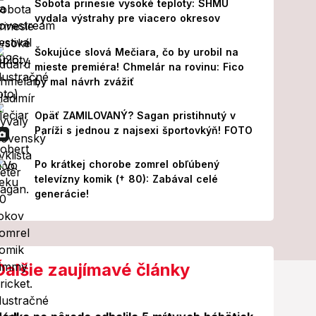
Sobota prinesie vysoké teploty: SHMÚ
vydala výstrahy pre viacero okresov
Šokujúce slová Mečiara, čo by urobil na
mieste premiéra! Chmelár na rovinu: Fico
by mal návrh zvážiť
Opäť ZAMILOVANÝ? Sagan pristihnutý v
Paríži s jednou z najsexi športovkýň! FOTO
Po krátkej chorobe zomrel obľúbený
televízny komik († 80): Zabával celé
generácie!
Ďalšie zaujímavé články