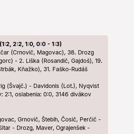
, 2:2, 1:0, 0:0 - 1:3)
 Tičar (Crnovič, Magovac), 38. Drozg
gorc) - 2. Liška (Rosandič, Gajdoš), 19.
Štrbák, Kňažko), 31. Faško-Rudáš
 (Švajč.) - Davidonis (Lot.), Nyqvist
y: 2:1, oslabenia: 0:0, 3146 divákov
ovac, Grnovič, Štebih, Čosič, Perčič -
Sitar - Drozg, Maver, Ograjenšek -