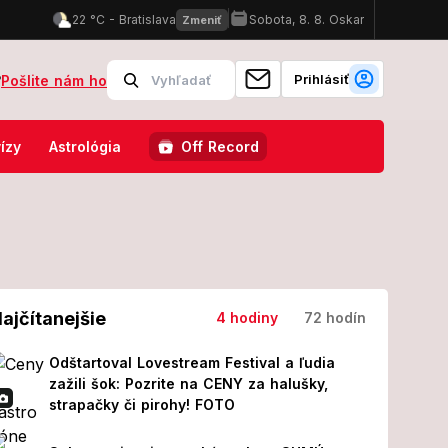
Prihlásiť
?
Pošlite nám ho
matologička Jarošová po EXTRÉMOCH varuje: My sme boli naučení, že v
ízy
Astrológia
Off Record
ajčítanejšie
4 hodiny
72 hodín
Odštartoval Lovestream Festival a ľudia
zažili šok: Pozrite na CENY za halušky,
strapačky či pirohy! FOTO