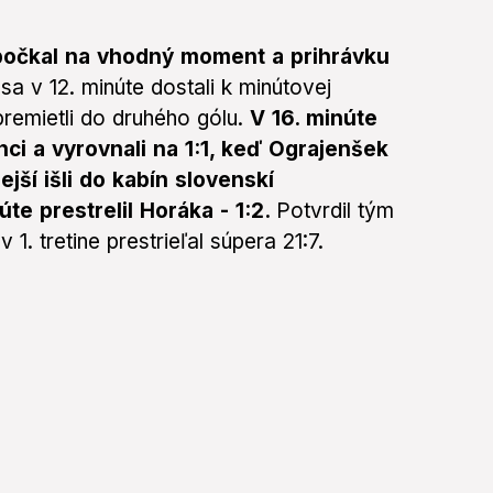
počkal na vhodný moment a prihrávku
sa v 12. minúte dostali k minútovej
premietli do druhého gólu.
V 16. minúte
ci a vyrovnali na 1:1, keď Ograjenšek
ejší išli do kabín slovenskí
te prestrelil Horáka - 1:2.
Potvrdil tým
 1. tretine prestrieľal súpera 21:7.