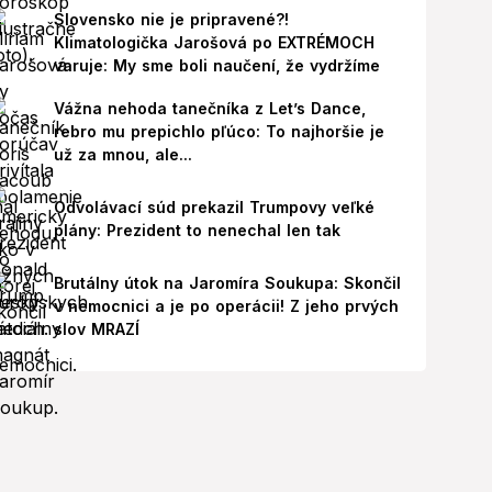
Slovensko nie je pripravené?!
Klimatologička Jarošová po EXTRÉMOCH
varuje: My sme boli naučení, že vydržíme
Vážna nehoda tanečníka z Let’s Dance,
rebro mu prepichlo pľúco: To najhoršie je
už za mnou, ale...
Odvolávací súd prekazil Trumpovy veľké
plány: Prezident to nenechal len tak
Brutálny útok na Jaromíra Soukupa: Skončil
v nemocnici a je po operácii! Z jeho prvých
slov MRAZÍ