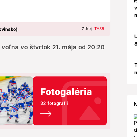
H
v
m
Zdroj:
TASR
ovinsko).
U
8
 voľna vo štvrtok 21. mája od 20:20
T
n
Fotogaléria
32 fotografií
N