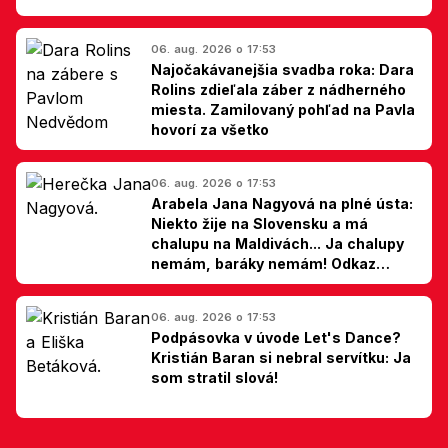
06. aug. 2026 o 17:53
Najočakávanejšia svadba roka: Dara
Rolins zdieľala záber z nádherného
miesta. Zamilovaný pohľad na Pavla
hovorí za všetko
06. aug. 2026 o 17:53
Arabela Jana Nagyová na plné ústa:
Niekto žije na Slovensku a má
chalupu na Maldivách... Ja chalupy
nemám, baráky nemám! Odkaz
Slovákom
06. aug. 2026 o 17:53
Podpásovka v úvode Let's Dance?
Kristián Baran si nebral servítku: Ja
som stratil slová!