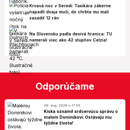
Krvavá noc v Seredi: Taxikára zákerne
napadli dvaja muži, do chrbta mu mali
zasadiť 12 rán
Na Slovensku padla desivá hranica: TU
namerali viac ako 42 stupňov Celzia!
Odporúčame
06. aug. 2026 o 17:53
Kiska oznámil srdcervúcu správu o
malom Dominikovi: Ostávajú mu
týždne života!