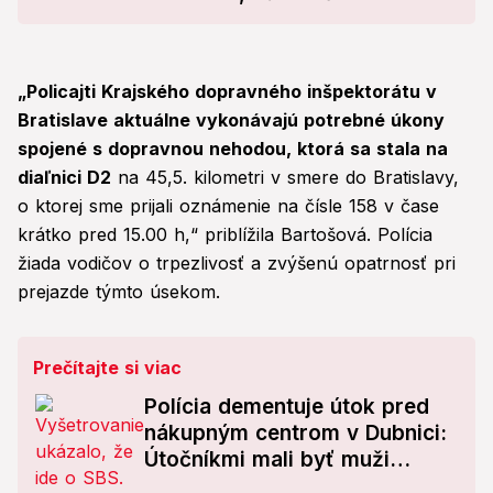
polícia našla! VIDEO
„Policajti Krajského dopravného inšpektorátu v
Bratislave aktuálne vykonávajú potrebné úkony
spojené s dopravnou nehodou, ktorá sa stala na
diaľnici D2
na 45,5. kilometri v smere do Bratislavy,
o ktorej sme prijali oznámenie na čísle 158 v čase
krátko pred 15.00 h,“ priblížila Bartošová. Polícia
žiada vodičov o trpezlivosť a zvýšenú opatrnosť pri
prejazde týmto úsekom.
Prečítajte si viac
Polícia dementuje útok pred
nákupným centrom v Dubnici:
Útočníkmi mali byť muži
zákona! Pravda je iná