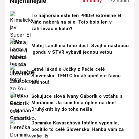
Najčítanejšie
4 hodiny
72 hodín
To najhoršie ešte len PRÍDE! Extrémne El
Niño naberá na sile: Toto bolo len v
zahrievacie kolo?!
Matej Landl má toho dosť: Svojho nástupcu
Igondu v STVR vybavil jednou vetou
Letné lákadlo Jožky z Pečie celé
Slovensko: TENTO koláč upečiete ľavou
zadnou!
Šokujúce slová Ivany Gáborík o vzťahu s
Mariánom: Ja som bola úplne na dne!
Druhýkrát by do toho nešla
Dominika Kavaschová totálne vypenila,
pocítilo to celé Slovensko: Hanba vám za
vaše lži!