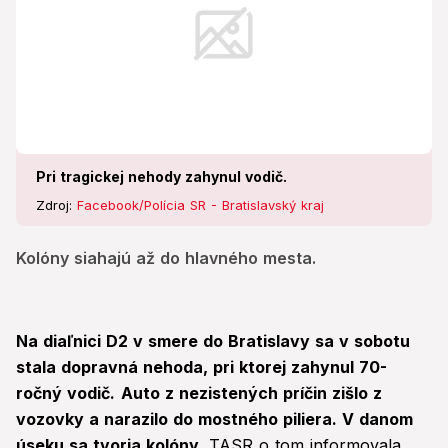
Pri tragickej nehody zahynul vodič.
Zdroj:
Facebook/Polícia SR - Bratislavský kraj
Kolóny siahajú až do hlavného mesta.
Na diaľnici D2 v smere do Bratislavy sa v sobotu
stala dopravná nehoda, pri ktorej zahynul 70-
ročný vodič.
Auto z nezistených príčin zišlo z
vozovky a narazilo do mostného piliera. V danom
úseku sa tvoria kolóny.
TASR o tom informovala