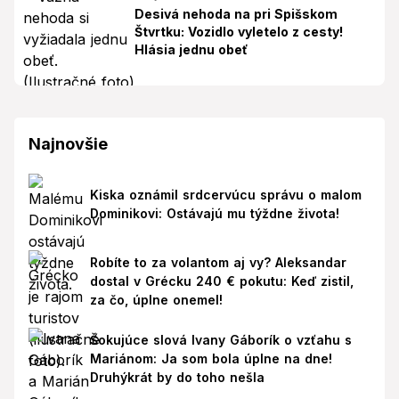
Desivá nehoda na pri Spišskom
Štvrtku: Vozidlo vyletelo z cesty!
Hlásia jednu obeť
Najnovšie
Kiska oznámil srdcervúcu správu o malom
Dominikovi: Ostávajú mu týždne života!
Robíte to za volantom aj vy? Aleksandar
dostal v Grécku 240 € pokutu: Keď zistil,
za čo, úplne onemel!
Šokujúce slová Ivany Gáborík o vzťahu s
Mariánom: Ja som bola úplne na dne!
Druhýkrát by do toho nešla