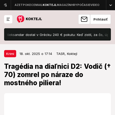
Prihlásiť
leksandar dostal v Grécku 240 € pokutu: Keď zistil, za čo, úplne onem
18. okt. 2025 o 17:14
Krimi
Krimi
18. okt. 2025 o 17:14
TASR,
Koktejl
Tragédia na diaľnici D2: Vodič (†
Tragédia na diaľnici D2: Vodič (†
70) zomrel po náraze do mostného
70) zomrel po náraze do
piliera!
mostného piliera!
Kolóny siahajú až do hlavného mesta.