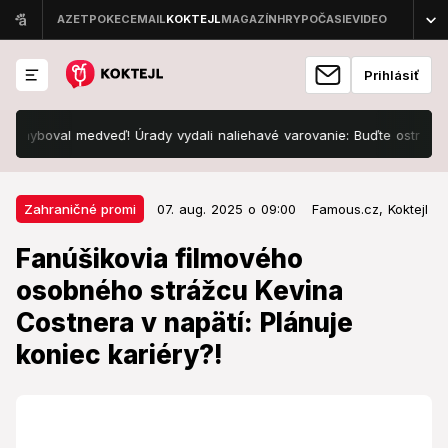
Prihlásiť
val medveď! Úrady vydali naliehavé varovanie: Buďte ostražití!
07. aug. 2025 o 09:00
Zahraničné promi
Zahraničné promi
07. aug. 2025 o 09:00
Famous.cz,
Koktejl
Fanúšikovia filmového osobného
Fanúšikovia filmového
strážcu Kevina Costnera v napätí:
osobného strážcu Kevina
Plánuje koniec kariéry?!
Costnera v napätí: Plánuje
Uvidíme ho ešte na filmových plátnach?
koniec kariéry?!