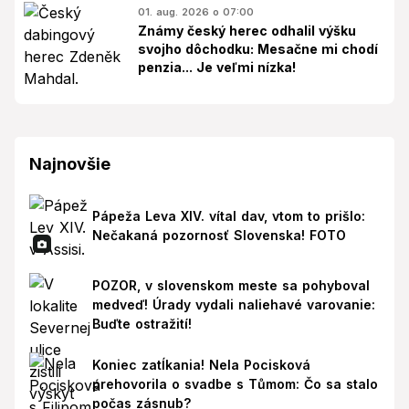
01. aug. 2026 o 07:00
Známy český herec odhalil výšku
svojho dôchodku: Mesačne mi chodí
penzia... Je veľmi nízka!
Najnovšie
Pápeža Leva XIV. vítal dav, vtom to prišlo:
Nečakaná pozornosť Slovenska! FOTO
POZOR, v slovenskom meste sa pohyboval
medveď! Úrady vydali naliehavé varovanie:
Buďte ostražití!
Koniec zatĺkania! Nela Pocisková
prehovorila o svadbe s Tůmom: Čo sa stalo
počas zásnub?