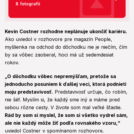
8 fotografií
Kevin Costner rozhodne neplánuje ukončiť kariéru.
Ako uviedol v rozhovore pre magazín People,
myšlienka na odchod do dôchodku nie je niečím, čím
by sa vôbec zaoberal, hoci má už sedemdesiat
rokov.
„O dôchodku vôbec nepremýšľam, pretože sa
jednoducho posuniem k ďalšej veci, ktorá podnieti
moju predstavivosť.
Predstavivosť určuje, čo robím,
nie šéf. Myslím si, že každý sme iný a máme pred
sebou rôzne cesty. V živote som mal veľké šťastie.
Rád by som si myslel, že som si všetko vydrel sám,
ale nie každý môže žiť podľa rovnakého vzoru,“
uviedol Costner v spomínanom rozhovore.