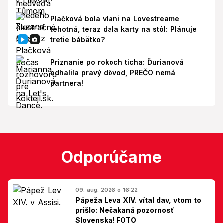
Plačková bola vlani na Lovestreame
tehotná, teraz dala karty na stôl: Plánuje
tretie bábätko?
Priznanie po rokoch ticha: Ďurianová
odhalila pravý dôvod, PREČO nemá
partnera!
Odporúčame
09. aug. 2026 o 16:22
Pápeža Leva XIV. vítal dav, vtom to
prišlo: Nečakaná pozornosť
Slovenska! FOTO