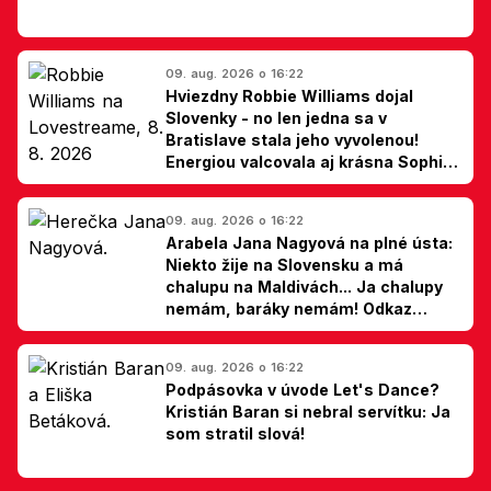
09. aug. 2026 o 16:22
Hviezdny Robbie Williams dojal
Slovenky - no len jedna sa v
Bratislave stala jeho vyvolenou!
Energiou valcovala aj krásna Sophie
Ellis-Bextor (foto)
09. aug. 2026 o 16:22
Arabela Jana Nagyová na plné ústa:
Niekto žije na Slovensku a má
chalupu na Maldivách... Ja chalupy
nemám, baráky nemám! Odkaz
Slovákom
09. aug. 2026 o 16:22
Podpásovka v úvode Let's Dance?
Kristián Baran si nebral servítku: Ja
som stratil slová!