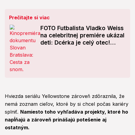
Prečítajte si viac
FOTO Futbalista Vladko Weiss
na celebritnej premiére ukázal
deti: Dcérka je celý otec!
Pozrite, ako vyrástli
Hviezda seriálu Yellowstone zároveň zdôraznila, že
nemá zoznam cieľov, ktoré by si chcel počas kariéry
splniť.
Namiesto toho vyhľadáva projekty, ktoré ho
napĺňajú a zároveň prinášajú potešenie aj
ostatným.