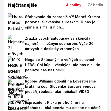
Najčítanejšie
4 hodiny
72 hodín
Sťahovanie do zahraničia?! Maroš Kramár
porovnal Slovensko s Českom: U nás je
špina a zima, u nich...
Zrážka dvoch autobusov sa skončila
najhorším možným scenárom: Vyše 20
mŕtvych a desiatky zranených
Noga so Skúcaným o veľkých oslavách
HZDS: Oni kúpili všetkých, ale nás nie...tie
peniaze nás nezlomili!
Robbie Williams odpálil na Lovestreame
brutálnu šou: Slovenke Barbare venoval
pieseň, reakcia, akú nečakal! VIDEO
Exprezident Kiska je oficiálne na
dôchodku: Aká penzia mu cinkne na účet?