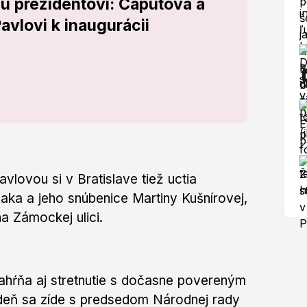
u prezidentovi: Čaputová a
avlovi k inaugurácii
lovou si v Bratislave tiež uctia
ka a jeho snúbenice Martiny Kušnírovej,
na Zámockej ulici.
hŕňa aj stretnutie s dočasne povereným
eň sa zíde s predsedom Národnej rady