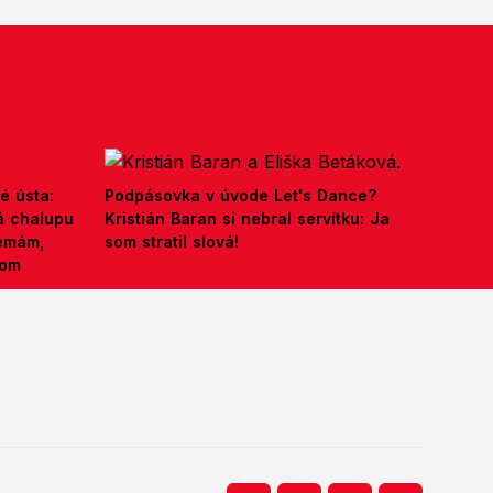
é ústa:
Podpásovka v úvode Let's Dance?
á chalupu
Kristián Baran si nebral servítku: Ja
nemám,
som stratil slová!
kom