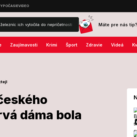
Máte pre nás tip
ytočila do nepríčetnosti
Záhada nevoľnosti návštevníkov na kúpa
e
Zaujímavosti
Krimi
Šport
Zdravie
Videá
Kv
tejl
 českého
N
Prvá dáma bola
vítala českého