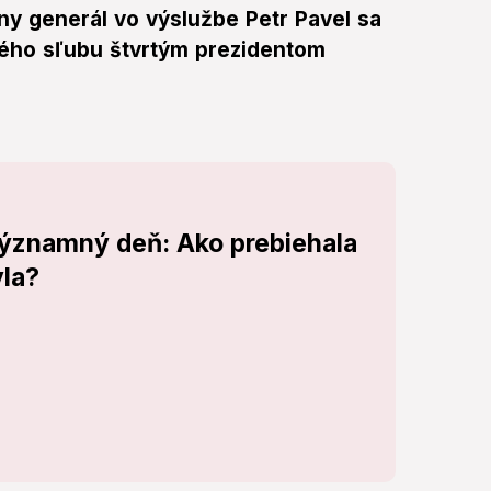
y generál vo výslužbe Petr Pavel sa
kého sľubu štvrtým prezidentom
ýznamný deň: Ako prebiehala
vla?