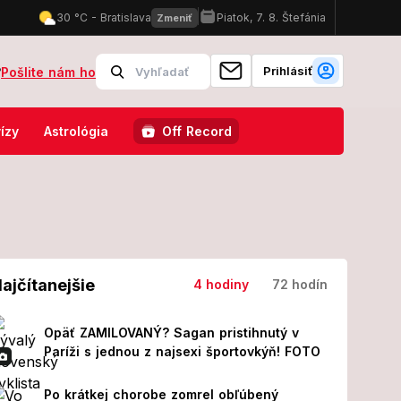
Prihlásiť
?
Pošlite nám ho
lisku v Diakovciach: Osem ľudí skončilo v nemocnici, prišla NEČAKAN
ízy
Astrológia
Off Record
ajčítanejšie
4 hodiny
72 hodín
Opäť ZAMILOVANÝ? Sagan pristihnutý v
Paríži s jednou z najsexi športovkýň! FOTO
Po krátkej chorobe zomrel obľúbený