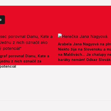
p
Arabela Jana Nagyová na pln
Niekto žije na Slovensku a m
na Maldivách... Ja chalupy 
graf porovnal Dianu, Kate a
baráky nemám! Odkaz Slová
jednu z nich označil za
potenciál