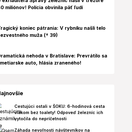
 exriaditeľa Správy železníc našli v trezore
0 miliónov! Polícia obvinila päť ľudí
ragický koniec pátrania: V rybníku našli telo
ezvestného muža († 39)
ramatická nehoda v Bratislave: Prevrátilo sa
metiarske auto, hlásia zraneného!
ajnovšie
Cestujúci ostali v ŠOKU: 6-hodinová cesta
vlakom bez toalety! Odpoveď železníc ich
vytočila do nepríčetnosti
Záhada nevoľnosti návštevníkov na