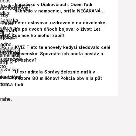
kúpalisku v Diakovciach: Osem ľudí
skončilo v nemocnici, prišla NEČAKANÁ
správa!
Peter oslavoval uzdravenie na dovolenke,
no po dvoch dňoch bojoval o život: Let
domov ho mohol zabiť!
KVÍZ Tieto telenovely kedysi sledovalo celé
Slovensko: Spoznáte ich podľa postáv a
príbehov?
U exriaditeľa Správy železníc našli v
trezore 80 miliónov! Polícia obvinila päť
ľudí