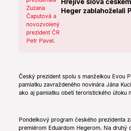
Hrejivé slová českém
Heger zablahoželali P
Český prezident spolu s manželkou Evou Pav
pamiatku zavraždeného novinára Jána Kucia
ako aj pamiatku obetí teroristického útoku 
Pondelkový program českého prezidenta za
premiérom Eduardom Hegerom. Na druhý d