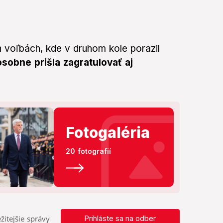
h voľbách, kde v druhom kole porazil
obne prišla zagratulovať aj
Fotogaléria
20 fotografií
žitejšie správy
Prihláste sa na odber