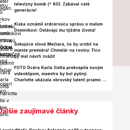
televízny komik († 80): Zabával celé
generácie!
Kiska oznámil srdcervúcu správu o malom
Dominikovi: Ostávajú mu týždne života!
Šokujúce slová Mečiara, čo by urobil na
mieste premiéra! Chmelár na rovinu: Fico
by mal návrh zvážiť
FOTO Dcéra Karla Gotta prekvapila novým
videoklipom, maestro by bol pyšný:
Charlotte ukázala obrovský talent priamo v
Paríži!
Ďalšie zaujímavé články