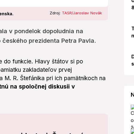
U
8
Zdroj:
TASR/Jaroslav Novák
enska.
T
ala v pondelok dopoludnia na
n
českého prezidenta Petra Pavla.
D
e do funkcie. Hlavy štátov si po
s
pamiatku zakladateľov prvej
 M. R. Štefánika pri ich pamätníkoch na
tnú na spoločnej diskusii v
N