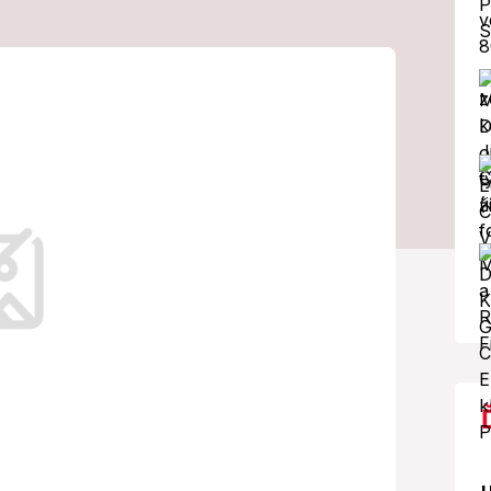
avla: Prvá dáma
adnuteľná!
rivítala v pondelok dopoludnia na
vého českého prezidenta Petra Pavla.