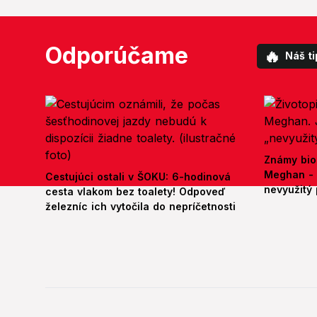
Odporúčame
🔥
Náš ti
Známy bio
Meghan - 
Cestujúci ostali v ŠOKU: 6-hodinová
nevyužitý 
cesta vlakom bez toalety! Odpoveď
železníc ich vytočila do nepríčetnosti