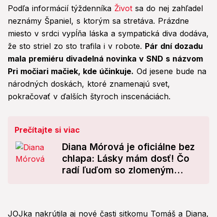
Podľa informácií týždenníka
Život
sa do nej zahľadel
neznámy Španiel, s ktorým sa stretáva. Prázdne
miesto v srdci vypĺňa láska a sympatická diva dodáva,
že sto striel zo sto trafila i v robote.
Pár dní dozadu
mala premiéru divadelná novinka v SND s názvom
Pri močiari mačiek, kde účinkuje.
Od jesene bude na
národných doskách, ktoré znamenajú svet,
pokračovať v ďalších štyroch inscenáciách.
Prečítajte si viac
Diana Mórová je oficiálne bez
chlapa: Lásky mám dosť! Čo
radí ľuďom so zlomeným
srdcom?
JOJka nakrútila aj nové časti sitkomu Tomáš a Diana,