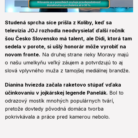
0
seconds
Studená sprcha síce prišla z Koliby, keď sa
of
51
televízia JOJ rozhodla neodvysielať ďalší ročník
seconds
šou Česko Slovensko má talent, ale Didi, ktorá tam
sedela v porote, si ušlý honorár môže vyrobiť na
novom fronte.
Na druhej strane rieky Moravy majú
o našu umelkyňu veľký záujem a potvrdzujú to aj
slová vplyvného muža z tamojšej mediálnej brandže.
Dianina hviezda začala raketovo stúpať vďaka
účinkovaniu v jojkárskej legende Panelák.
Bol to
odrazový mostík mnohých populárnych tvárí,
pretože dovtedy pôvodná domáca tvorba
pokrivkávala a práce pred kamerou nebolo.