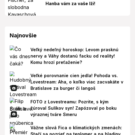
Hanba vám za vaše lži!
Najnovšie
Veľký nedeľný horoskop: Levom prasknú
nervy a Váhy dostanú facku od reality!
Komu hrozí preťaženie?
Veľké porovnanie cien jedla! Pohoda vs.
Lovestream: Aha, o koľko viac zacvakáte v
Bratislave za burger či langoš
FOTO z Lovestreamu: Pozrite, s kým
žúroval Sulíkov syn! Zapózoval po boku
výraznej tváre Smeru
Vážne slová Fica o klimatických zmenách:
Stačí sa pozrieť na teplomer a na hladiny