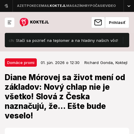
Prihlásiť
Stačí sa pozrieť na teplomer a na hladiny našich vôd!
Známa here
01. jún. 2026 o 12:30
Domáce promi
Domáce promi
01. jún. 2026 o 12:30
Richard Gonda,
Koktejl
Diane Mórovej sa život mení od
Diane Mórovej sa život mení od
základov: Nový chlap nie je
základov: Nový chlap nie je
všetko! Slová z Česka naznačujú,
všetko! Slová z Česka
že... Ešte bude veselo!
naznačujú, že... Ešte bude
Z Prahy prišla udička.
veselo!