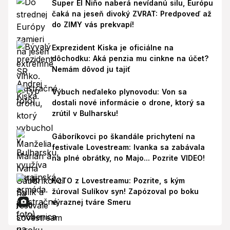
Super El Niño naberá nevídanú silu, Európu
čaká na jeseň divoký ZVRAT: Predpoveď až
do ZIMY vás prekvapí!
Exprezident Kiska je oficiálne na
dôchodku: Aká penzia mu cinkne na účet?
Nemám dôvod ju tajiť
Výbuch neďaleko plynovodu: Von sa
dostali nové informácie o drone, ktorý sa
zrútil v Bulharsku!
Gáboríkovci po škandále prichytení na
festivale Lovestream: Ivanka sa zabávala
na plné obrátky, no Majo... Pozrite VIDEO!
FOTO z Lovestreamu: Pozrite, s kým
žúroval Sulíkov syn! Zapózoval po boku
výraznej tváre Smeru