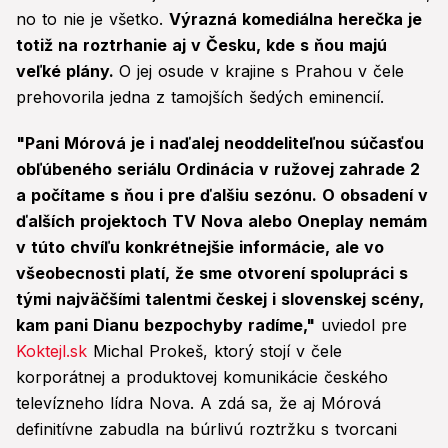
no to nie je všetko.
Výrazná komediálna herečka je
totiž na roztrhanie aj v Česku, kde s ňou majú
veľké plány.
O jej osude v krajine s Prahou v čele
prehovorila jedna z tamojších šedých eminencií.
"Pani Mórová je i naďalej neoddeliteľnou súčasťou
obľúbeného seriálu Ordinácia v ružovej zahrade 2
a počítame s ňou i pre ďalšiu sezónu. O obsadení v
ďalších projektoch TV Nova alebo Oneplay nemám
v túto chvíľu konkrétnejšie informácie, ale vo
všeobecnosti platí, že sme otvorení spolupráci s
tými najväčšími talentmi českej i slovenskej scény,
kam pani Dianu bezpochyby radíme,"
uviedol pre
Koktejl.sk
Michal Prokeš, ktorý stojí v čele
korporátnej a produktovej komunikácie českého
televízneho lídra Nova. A zdá sa, že aj Mórová
definitívne zabudla na búrlivú roztržku s tvorcani