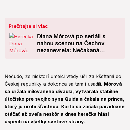
Prečítajte si viac
Diana Mórová po seriáli s
nahou scénou na Čechov
nezanevrela: Nečakaná
otočka! Čo ju presvedčilo?
Nečudo, že niektorí umelci vtedy ušli za kšeftami do
Českej republiky a dokonca sa tam i usadili.
Mórová
sa držala milovaného divadla, vytvárala stabilné
útočisko pre svojho syna Quida a čakala na princa,
ktorý ju urobí šťastnou. Karta sa začala paradoxne
otáčať až oveľa neskôr a dnes herečka hlási
úspech na všetky svetové strany.