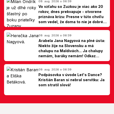
09. aug. 2026 o 06:39
Vo vzťahu so Zuzkou je viac ako 20
rokov, dnes prekvapuje - otvorene
priznáva krízu: Presne v túto chvíľu
som vedel, že doma to nie je dobré,
hovorí Milan Ondrík
09. aug. 2026 o 06:39
Arabela Jana Nagyová na plné ústa:
Niekto žije na Slovensku a má
chalupu na Maldivách... Ja chalupy
nemám, baráky nemám! Odkaz
Slovákom
09. aug. 2026 o 06:39
Podpásovka v úvode Let's Dance?
Kristián Baran si nebral servítku: Ja
som stratil slová!